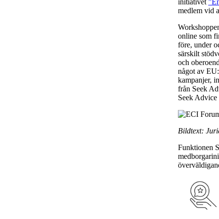
initiativet
”En
medlem vid a
Workshoppen 
online som fi
före, under o
särskilt stöd
och oberoende
något av EU:s
kampanjer, in
från Seek Adv
Seek Advice k
Bildtext: Jur
Funktionen Se
medborgarinit
överväldigand