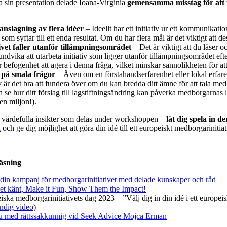
ta sin presentation delade Ioana-Virginia
gemensamma misstag för att 
nslagning av flera idéer
– Ideellt har ett initiativ ur ett kommunikat
 som syftar till ett enda resultat. Om du har flera mål är det viktigt att d
tivet faller utanför tillämpningsområdet
– Det är viktigt att du läser
t undvika att utarbeta initiativ som ligger utanför tillämpningsområdet
r befogenhet att agera i denna fråga, vilket minskar sannolikheten för att r
 på smala frågor
– Även om en förstahandserfarenhet eller lokal erfarenh
iv är det bra att fundera över om du kan bredda ditt ämne för att tala me
se hur ditt förslag till lagstiftningsändring kan påverka medborgarnas l
en miljon!).
e värdefulla insikter som delas under workshoppen –
låt dig spela in d
n
och ge dig möjlighet att göra din idé till ett europeiskt medborgarinitiat
äsning
 din kampanj för medborgarinitiativet med delade kunskaper och råd
et känt, Make it Fun, Show Them the Impact!
ska medborgarinitiativets dag 2023 – ”Välj dig in din idé i ett europeis
ändig video
)
ju med rättssakkunnig vid Seek Advice Mojca Erman