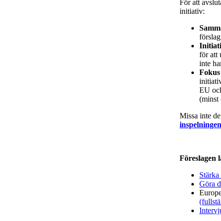
För att avslu
initiativ:
Samma
förslag
Initia
för at
inte ha
Fokus
initiat
EU och 
(minst 
Missa inte d
inspelninge
Föreslagen l
Stärka
Göra d
Europei
(fullst
Interv