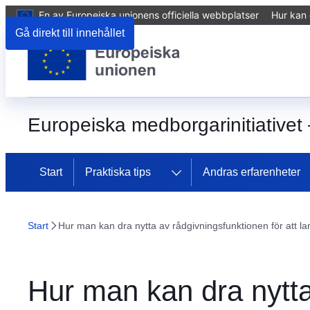
En av Europeiska unionens officiella webbplatser
Hur kan 
Gå direkt till innehållet
Europeiska medborgarinitiativet
Start
Praktiska tips
Andras erfarenheter
Start
Hur man kan dra nytta av rådgivningsfunktionen för att la
Hur man kan dra nytta 