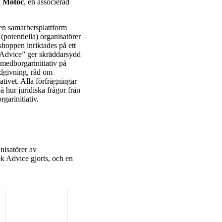
a
Motoc
, en associerad
en samarbetsplattform
(potentiella) organisatörer
shoppen inriktades på ett
k Advice” ger skräddarsydd
 medborgarinitiativ på
ådgivning, råd om
tivet. Alla förfrågningar
 hur juridiska frågor från
garinitiativ.
nisatörer av
ek Advice gjorts, och en