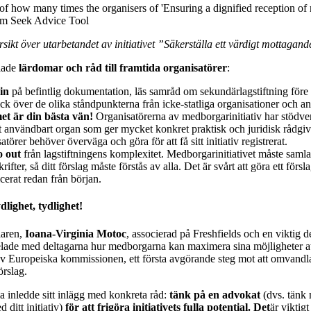
rsikt över utarbetandet av initiativet ”Säkerställa ett värdigt mottagan
lade
lärdomar och råd till framtida organisatörer
:
in
på befintlig dokumentation, läs samråd om sekundärlagstiftning före 
ck över de olika ståndpunkterna från icke-statliga organisationer och an
t är din bästa vän!
Organisatörerna av medborgarinitiativ har stödve
 användbart organ som ger mycket konkret praktisk och juridisk rådgiv
atörer behöver överväga och göra för att få sitt initiativ registrerat.
 out
från lagstiftningens komplexitet. Medborgarinitiativet måste samla
rifter, så ditt förslag måste förstås av alla. Det är svårt att göra ett förs
cerat redan från början.
dlighet, tydlighet!
laren,
Ioana-Virginia Motoc
, associerad på Freshfields och en viktig 
lade med deltagarna hur medborgarna kan maximera sina möjligheter att 
av Europeiska kommissionen, ett första avgörande steg mot att omvandla ett
örslag.
a inledde sitt inlägg med konkreta råd:
tänk på en advokat
(dvs. tänk
 ditt initiativ)
för att frigöra initiativets fulla potential. Det
är viktig