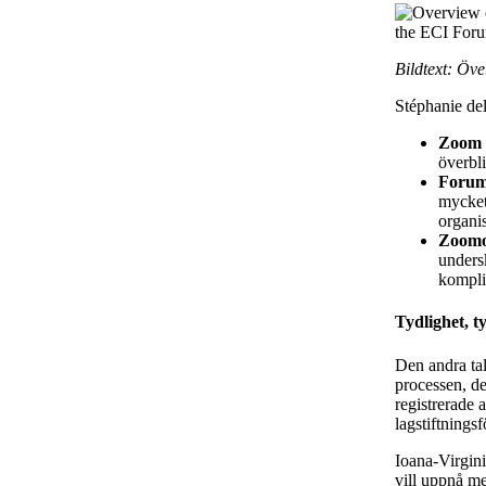
Bildtext: Öve
Stéphanie de
Zoom 
överbli
Forume
mycket
organis
Zoomo
undersk
kompli
Tydlighet, ty
Den andra ta
processen, de
registrerade 
lagstiftningsf
Ioana-Virgini
vill uppnå med