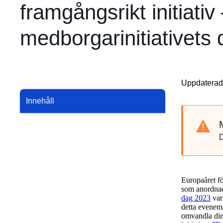
framgångsrikt initiati
medborgarinitiativets
Uppdaterad
Innehåll
Europaåret fö
som anordna
dag 2023
var 
detta evenem
omvandla din 