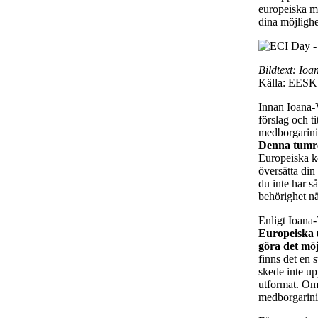
europeiska me
dina möjlighet
Bildtext: Io
Källa: EESK
Innan Ioana-V
förslag och 
medborgarinit
Denna tumr
Europeiska k
översätta din
du inte har s
behörighet när
Enligt Ioana
Europeiska u
göra det möj
finns det en s
skede inte upp
utformat. Om 
medborgarinit