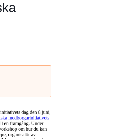
ska
itiativets dag den 8 juni,
ska medborgarinitiativets
till en framgång. Under
n workshop om hur du kan
ppe
, organisatör av