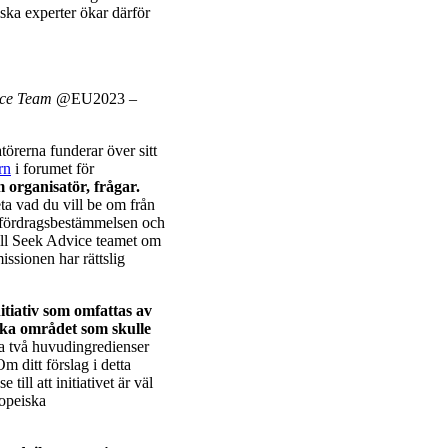
iska experter ökar därför
ice Team
@EU2023 –
törerna funderar över sitt
rn
i forumet för
m organisatör, frågar.
ta vad du vill be om från
a fördragsbestämmelsen och
 till Seek Advice teamet om
issionen har rättslig
nitiativ som omfattas av
ska området som skulle
 två huvudingredienser
Om ditt förslag i detta
till att initiativet är väl
ropeiska