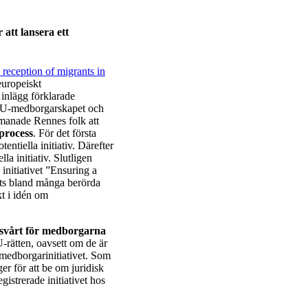
 att lansera ett
d reception of migrants in
 europeiskt
 inlägg förklarade
a EU-medborgarskapet och
manade Rennes folk att
process
. För det första
entiella initiativ. Därefter
a initiativ. Slutligen
initiativet ”Ensuring a
sats bland många berörda
kt i idén om
 svårt för medborgarna
U-rätten, oavsett om de är
a medborgarinitiativet. Som
 för att be om juridisk
gistrerade initiativet hos