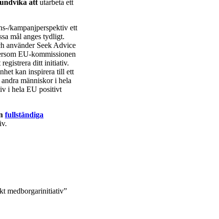
undvika att
utarbeta ett
ions-/kampanjperspektiv ett
essa mål anges tydligt.
 och använder Seek Advice
 eftersom EU-kommissionen
egistrera ditt initiativ.
et kan inspirera till ett
d andra människor i hela
iv i hela EU positivt
en
fullständiga
iv.
kt medborgarinitiativ”