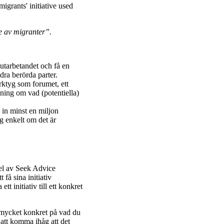
de av migranter”.
utarbetandet och få en
dra berörda parter.
rktyg som forumet, ett
ning om vad (potentiella)
 in minst en miljon
lag enkelt om det är
del av Seek Advice
få sina initiativ
 initiativ till ett konkret
 mycket konkret på vad du
t att komma ihåg att det