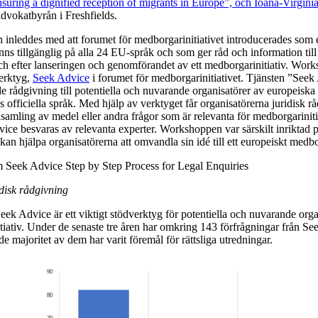
suring a dignified reception of migrants in Europe”, och Ioana-Virgini
dvokatbyrån i Freshfields.
inleddes med att forumet för medborgarinitiativet introducerades som 
nns tillgänglig på alla 24 EU-språk och som ger råd och information till 
ch efter lanseringen och genomförandet av ett medborgarinitiativ. Work
verktyg,
Seek Advice
i forumet för medborgarinitiativet. Tjänsten ”See
 rådgivning till potentiella och nuvarande organisatörer av europeiska
 officiella språk. Med hjälp av verktyget får organisatörerna juridisk r
samling av medel eller andra frågor som är relevanta för medborgarinitia
ice besvaras av relevanta experter. Workshoppen var särskilt inriktad på
an hjälpa organisatörerna att omvandla sin idé till ett europeiskt medbor
idisk rådgivning
ek Advice är ett viktigt stödverktyg för potentiella och nuvarande orga
iativ. Under de senaste tre åren har omkring 143 förfrågningar från Se
e majoritet av dem har varit föremål för rättsliga utredningar.