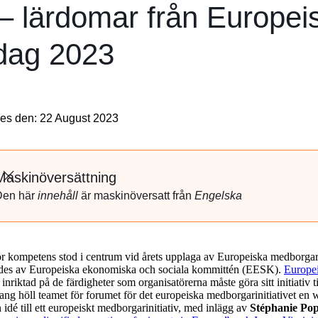
v – lärdomar från Europei
 dag 2023
es den: 22 August 2023
Maskinöversättning
Stäng
Den här
innehåll
är maskinöversatt från
Engelska
r kompetens stod i centrum vid årets upplaga av Europeiska medborgarin
des av Europeiska ekonomiska och sociala kommittén (EESK).
Europei
inriktad på de färdigheter som organisatörerna måste göra sitt initiativ 
ang höll teamet för forumet för det europeiska medborgarinitiativet e
idé till ett europeiskt medborgarinitiativ, med inlägg av
Stéphanie Po