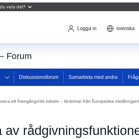
du veta det?
Logga in
svenska
 – Forum
Diskussionsforum
Samarbeta med andra
Fråg
nsera ett framgångsrikt initiativ – lärdomar från Europeiska medborgarin
av rådgivningsfunktionen