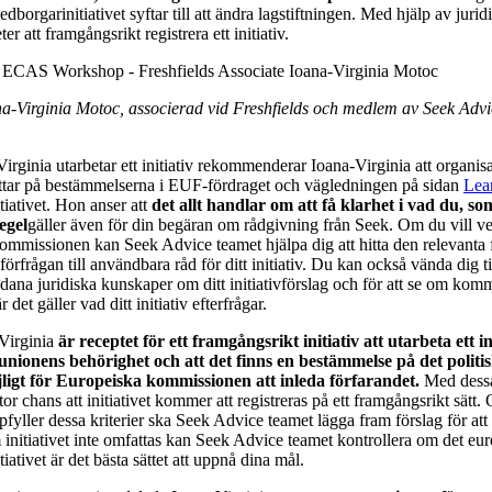
dborgarinitiativet syftar till att ändra lagstiftningen. Med hjälp av jurid
er att framgångsrikt registrera ett initiativ.
ana-Virginia Motoc, associerad vid Freshfields och medlem av Seek Adv
irginia utarbetar ett initiativ rekommenderar Ioana-Virginia att organisa
tittar på bestämmelserna i EUF-fördraget och vägledningen på sidan
Lea
iativet. Hon anser att
det allt handlar om att få klarhet i vad du, so
egel
gäller även för din begäran om rådgivning från Seek. Om du vill ve
ommissionen kan Seek Advice teamet hjälpa dig att hitta den relevant
 förfrågan till användbara råd för ditt initiativ. Du kan också vända dig
ådana juridiska kunskaper om ditt initiativförslag och för att se om komm
 det gäller vad ditt initiativ efterfrågar.
-Virginia
är receptet för ett framgångsrikt initiativ att utarbeta ett i
nionens behörighet och att det finns en bestämmelse på det politi
ligt för Europeiska kommissionen att inleda förfarandet.
Med dessa
tor chans att initiativet kommer att registreras på ett framgångsrikt sätt. 
fyller dessa kriterier ska Seek Advice teamet lägga fram förslag för att se 
initiativet inte omfattas kan Seek Advice teamet kontrollera om det eu
iativet är det bästa sättet att uppnå dina mål.