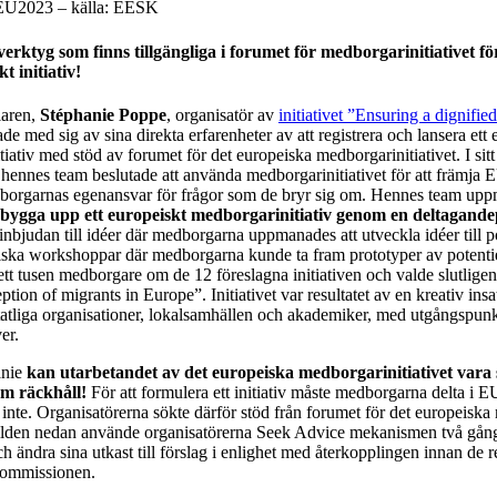
2023 – källa: EESK
verktyg som finns tillgängliga i forumet för medborgarinitiativet för
t initiativ!
laren,
Stéphanie Poppe
, organisatör av
initiativet ”Ensuring a dignifie
ade med sig av sina direkta erfarenheter av att registrera och lansera ett
iativ med stöd av forumet för det europeiska medborgarinitiativet. I sitt
 hennes team beslutade att använda medborgarinitiativet för att främj
borgarnas egenansvar för frågor som
de bryr sig om. Hennes team upp
 bygga upp ett europeiskt medborgarinitiativ genom en deltagande
 inbjudan till idéer där medborgarna uppmanades att utveckla idéer till pot
iska workshoppar där medborgarna kunde ta fram prototyper av potentiell
ett tusen medborgare om de 12 föreslagna initiativen och valde slutligen 
eption of migrants in Europe”. Initiativet var resultatet av en kreativ in
statliga organisationer, lokalsamhällen och akademiker, med utgångspun
er.
anie
kan utarbetandet av det europeiska medborgarinitiativet vara
om räckhåll!
För att formulera ett initiativ måste medborgarna delta i E
r inte. Organisatörerna sökte därför stöd från forumet för det europeisk
ilden nedan använde organisatörerna Seek Advice mekanismen två gånger
h ändra sina utkast till förslag i enlighet med återkopplingen innan de re
kommissionen.