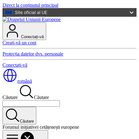
Direct la conținutul principal
Site oficial al UE
Conectați-vă
Creați-vă un cont
Protecția datelor dvs. personale
Conectați-vă
română
Căutare
Căutare
Căutare
Forumul inițiativei cetățenești europene