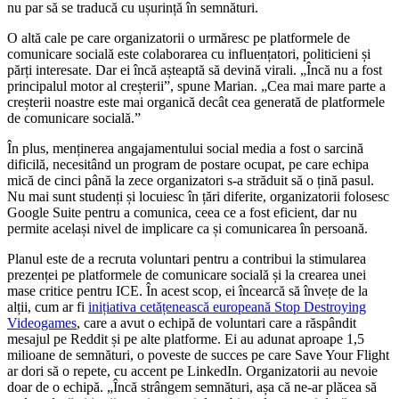
nu par să se traducă cu ușurință în semnături.
O altă cale pe care organizatorii o urmăresc pe platformele de
comunicare socială este colaborarea cu influențatori, politicieni și
părți interesate. Dar ei încă așteaptă să devină virali. „Încă nu a fost
principalul motor al creșterii”, spune Marian. „Cea mai mare parte a
creșterii noastre este mai organică decât cea generată de platformele
de comunicare socială.”
În plus, menținerea angajamentului social media a fost o sarcină
dificilă, necesitând un program de postare ocupat, pe care echipa
mică de cinci până la zece organizatori s-a străduit să o țină pasul.
Nu mai sunt studenți și locuiesc în țări diferite, organizatorii folosesc
Google Suite pentru a comunica, ceea ce a fost eficient, dar nu
permite același nivel de implicare ca și comunicarea în persoană.
Planul este de a recruta voluntari pentru a contribui la stimularea
prezenței pe platformele de comunicare socială și la crearea unei
mase critice pentru ICE. În acest scop, ei încearcă să învețe de la
alții, cum ar fi
inițiativa cetățenească europeană Stop Destroying
Videogames
, care a avut o echipă de voluntari care a răspândit
mesajul pe Reddit și pe alte platforme. Ei au adunat aproape 1,5
milioane de semnături, o poveste de succes pe care Save Your Flight
ar dori să o repete, cu accent pe LinkedIn. Organizatorii au nevoie
doar de o echipă. „Încă strângem semnături, așa că ne-ar plăcea să