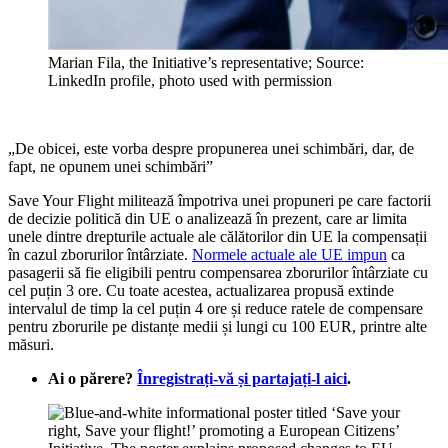
Marian Fila, the Initiative’s representative; Source:
LinkedIn profile, photo used with permission
„De obicei, este vorba despre propunerea unei schimbări, dar, de
fapt, ne opunem unei schimbări”
Save Your Flight militează împotriva unei propuneri pe care factorii
de decizie politică din UE o analizează în prezent, care ar limita
unele dintre drepturile actuale ale călătorilor din UE la compensații
în cazul zborurilor întârziate.
Normele actuale ale UE impun
ca
pasagerii să fie eligibili pentru compensarea zborurilor întârziate cu
cel puțin 3 ore. Cu toate acestea, actualizarea propusă extinde
intervalul de timp la cel puțin 4 ore și reduce ratele de compensare
pentru zborurile pe distanțe medii și lungi cu 100 EUR, printre alte
măsuri.
Ai o părere?
Înregistrați-vă și partajați-l aici
.