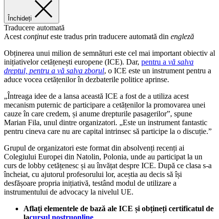
Închideți
Traducere automată
Acest
conţinut
este tradus prin traducere automată din
engleză
Obținerea unui milion de semnături este cel mai important obiectiv al
inițiativelor cetățenești europene (ICE). Dar,
pentru a
vă salva
dreptul, pentru a vă salva zborul
, o ICE este un instrument pentru a
aduce vocea cetățenilor în dezbaterile politice aprinse.
„Întreaga idee de a lansa această ICE a fost de a utiliza acest
mecanism puternic de participare a cetățenilor la promovarea unei
cauze în care credem, și anume drepturile pasagerilor”, spune
Marian Fila, unul dintre organizatori. „Este un instrument fantastic
pentru cineva care nu are capital intrinsec să participe la o discuție.”
Grupul de organizatori este format din absolvenți recenți ai
Colegiului Europei din Natolin, Polonia, unde au participat la un
curs de lobby cetățenesc și au învățat despre ICE. După ce clasa s-a
încheiat, cu ajutorul profesorului lor, aceștia au decis să își
desfășoare propria inițiativă, testând modul de utilizare a
instrumentului de advocacy la nivelul UE.
Aflați elementele de bază ale ICE și obțineți certificatul de
la
cursul nostru
online