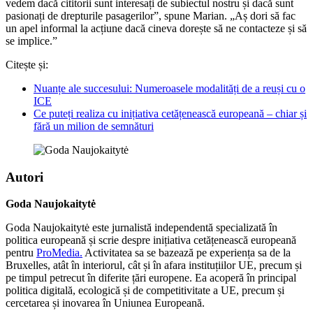
vedem dacă cititorii sunt interesați de subiectul nostru și dacă sunt
pasionați de drepturile pasagerilor”, spune Marian. „Aș dori să fac
un apel informal la acțiune dacă cineva dorește să ne contacteze și să
se implice.”
Citește și:
Nuanțe ale succesului: Numeroasele modalități de a reuși cu o
ICE
Ce puteți realiza cu inițiativa cetățenească europeană – chiar și
fără un milion de semnături
Autori
Goda Naujokaitytė
Goda Naujokaitytė este jurnalistă independentă specializată în
politica europeană și scrie despre inițiativa cetățenească europeană
pentru
ProMedia.
Activitatea sa se bazează pe experiența sa de la
Bruxelles, atât în interiorul, cât și în afara instituțiilor UE, precum și
pe timpul petrecut în diferite țări europene. Ea acoperă în principal
politica digitală, ecologică și de competitivitate a UE, precum și
cercetarea și inovarea în Uniunea Europeană.