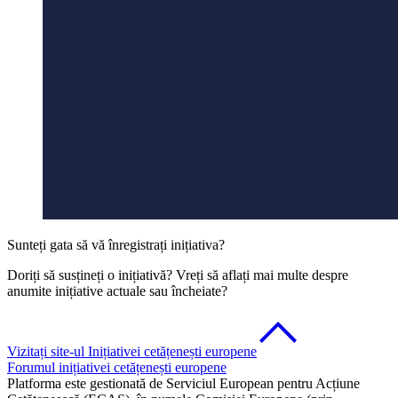
Sunteți gata să vă înregistrați inițiativa?
Doriți să susțineți o inițiativă? Vreți să aflați mai multe despre
anumite inițiative actuale sau încheiate?
Vizitați site-ul Inițiativei cetățenești europene
Forumul inițiativei cetățenești europene
Platforma este gestionată de Serviciul European pentru Acțiune