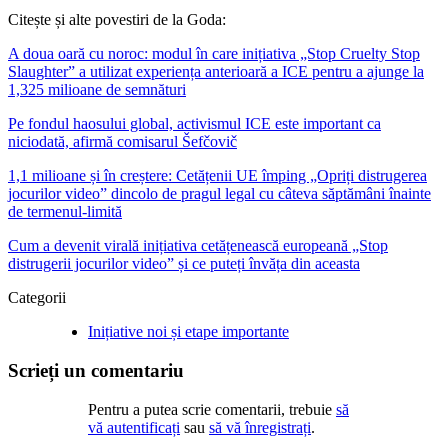
Citește și alte povestiri de la Goda:
A doua oară cu noroc: modul în care inițiativa „Stop Cruelty Stop
Slaughter” a utilizat experiența anterioară a ICE pentru a ajunge la
1,325 milioane de semnături
Pe fondul haosului global, activismul ICE este important ca
niciodată, afirmă comisarul Šefčovič
1,1 milioane și în creștere: Cetățenii UE împing „Opriți distrugerea
jocurilor video” dincolo de pragul legal cu câteva săptămâni înainte
de termenul-limită
Cum a devenit virală inițiativa cetățenească europeană „Stop
distrugerii jocurilor video” și ce puteți învăța din aceasta
Categorii
Inițiative noi și etape importante
Scrieți un comentariu
Pentru a putea scrie comentarii, trebuie
să
vă autentificați
sau
să vă înregistrați
.