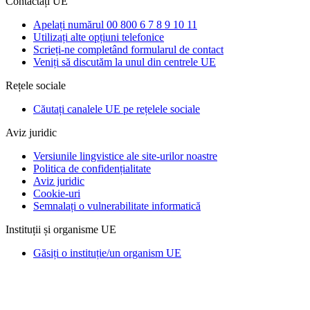
Contactați UE
Apelați numărul 00 800 6 7 8 9 10 11
Utilizați alte opțiuni telefonice
Scrieți-ne completând formularul de contact
Veniți să discutăm la unul din centrele UE
Rețele sociale
Căutați canalele UE pe rețelele sociale
Aviz juridic
Versiunile lingvistice ale site-urilor noastre
Politica de confidențialitate
Aviz juridic
Cookie-uri
Semnalați o vulnerabilitate informatică
Instituții și organisme UE
Găsiți o instituție/un organism UE