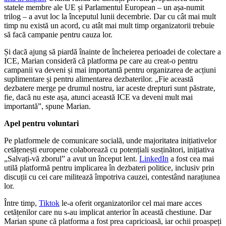
statele membre ale UE și Parlamentul European – un așa-numit
trilog – a avut loc la începutul lunii decembrie. Dar cu cât mai mult
timp nu există un acord, cu atât mai mult timp organizatorii trebuie
să facă campanie pentru cauza lor.
Și dacă ajung să piardă înainte de încheierea perioadei de colectare a
ICE, Marian consideră că platforma pe care au creat-o pentru
campanii va deveni și mai importantă pentru organizarea de acțiuni
suplimentare și pentru alimentarea dezbaterilor. „Fie această
dezbatere merge pe drumul nostru, iar aceste drepturi sunt păstrate,
fie, dacă nu este așa, atunci această ICE va deveni mult mai
importantă”, spune Marian.
Apel pentru voluntari
Pe platformele de comunicare socială, unde majoritatea inițiativelor
cetățenești europene colaborează cu potențiali susținători, inițiativa
„Salvați-vă zborul” a avut un început lent.
LinkedIn
a fost cea mai
utilă platformă pentru implicarea în dezbateri politice, inclusiv prin
discuții cu cei care militează împotriva cauzei, contestând narațiunea
lor.
Între timp,
Tiktok
le-a oferit organizatorilor cel mai mare acces
cetățenilor care nu s-au implicat anterior în această chestiune. Dar
Marian spune că platforma a fost prea capricioasă, iar ochii proaspeți