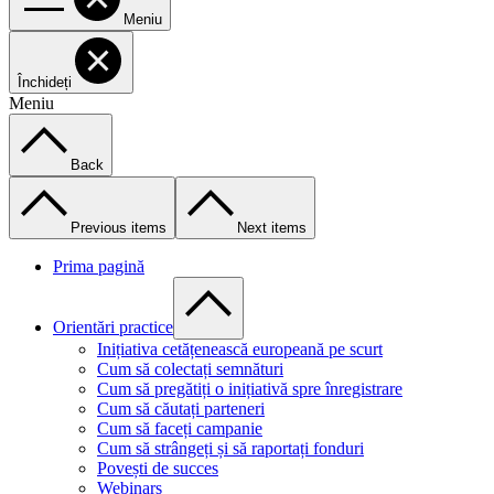
Meniu
Închideți
Meniu
Back
Previous items
Next items
Prima pagină
Orientări practice
Inițiativa cetățenească europeană pe scurt
Cum să colectați semnături
Cum să pregătiți o inițiativă spre înregistrare
Cum să căutați parteneri
Cum să faceți campanie
Cum să strângeți și să raportați fonduri
Povești de succes
Webinars