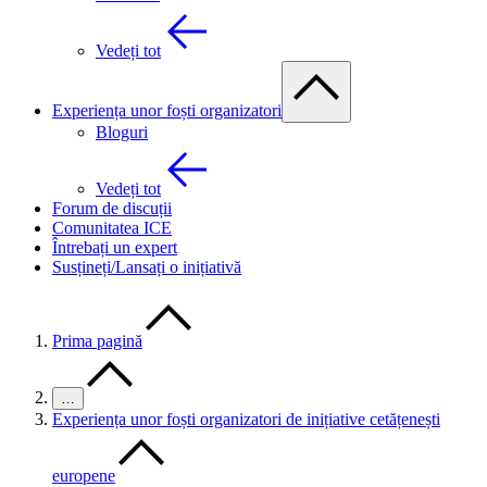
Vedeți tot
Experiența unor foști organizatori
Bloguri
Vedeți tot
Forum de discuții
Comunitatea ICE
Întrebați un expert
Susțineți/Lansați o inițiativă
Prima pagină
…
Experiența unor foști organizatori de inițiative cetățenești
europene