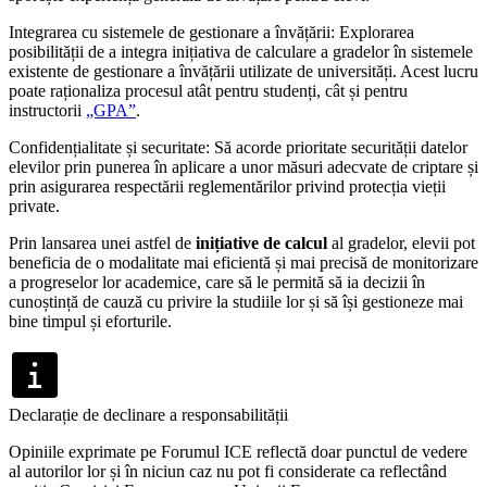
Integrarea cu sistemele de gestionare a învățării: Explorarea
posibilității de a integra inițiativa de calculare a gradelor în sistemele
existente de gestionare a învățării utilizate de universități. Acest lucru
poate raționaliza procesul atât pentru studenți, cât și pentru
instructorii
„GPA”
.
Confidențialitate și securitate: Să acorde prioritate securității datelor
elevilor prin punerea în aplicare a unor măsuri adecvate de criptare și
prin asigurarea respectării reglementărilor privind protecția vieții
private.
Prin lansarea unei astfel de
inițiative de calcul
al gradelor, elevii pot
beneficia de o modalitate mai eficientă și mai precisă de monitorizare
a progreselor lor academice, care să le permită să ia decizii în
cunoștință de cauză cu privire la studiile lor și să își gestioneze mai
bine timpul și eforturile.
Declarație de declinare a responsabilității
Opiniile exprimate pe Forumul ICE reflectă doar punctul de vedere
al autorilor lor și în niciun caz nu pot fi considerate ca reflectând