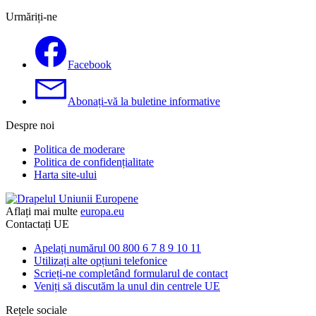
Urmăriți-ne
Facebook
Abonați-vă la buletine informative
Despre noi
Politica de moderare
Politica de confidențialitate
Harta site-ului
Aflați mai multe
europa.eu
Contactați UE
Apelați numărul 00 800 6 7 8 9 10 11
Utilizați alte opțiuni telefonice
Scrieți-ne completând formularul de contact
Veniți să discutăm la unul din centrele UE
Rețele sociale