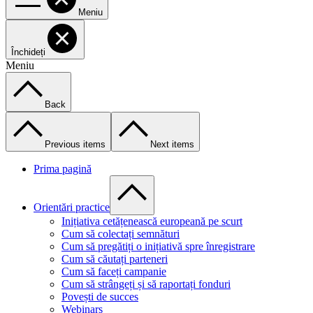
Meniu
Închideți
Meniu
Back
Previous items
Next items
Prima pagină
Orientări practice
Inițiativa cetățenească europeană pe scurt
Cum să colectați semnături
Cum să pregătiți o inițiativă spre înregistrare
Cum să căutați parteneri
Cum să faceți campanie
Cum să strângeți și să raportați fonduri
Povești de succes
Webinars