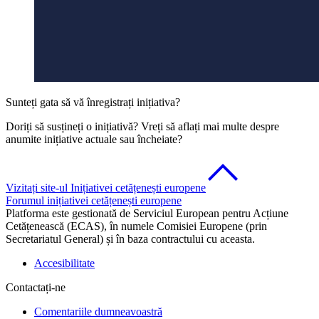
Sunteți gata să vă înregistrați inițiativa?
Doriți să susțineți o inițiativă? Vreți să aflați mai multe despre
anumite inițiative actuale sau încheiate?
Vizitați site-ul Inițiativei cetățenești europene
Forumul inițiativei cetățenești europene
Platforma este gestionată de Serviciul European pentru Acțiune
Cetățenească (ECAS), în numele Comisiei Europene (prin
Secretariatul General) și în baza contractului cu aceasta.
Accesibilitate
Contactați-ne
Comentariile dumneavoastră