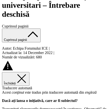
universitari – Întrebare
deschisă
Cuprinsul paginii
Cuprinsul paginii
Autor: Echipa Forumului ICE
|
Actualizat la: 14 December 2022
|
Număr de vizualizări: 680
Închideți
Traducere automată
Acest
conţinut
este tradus prin traducere automată din
engleză
Dacă ați lansa o inițiativă, care ar fi subiectul?
Transmiteți răspunsurile dumneavoastră în secțiunea „Observații” de