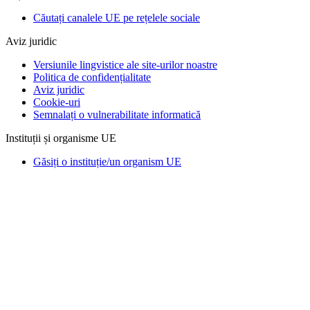
Căutați canalele UE pe rețelele sociale
Aviz juridic
Versiunile lingvistice ale site-urilor noastre
Politica de confidențialitate
Aviz juridic
Cookie-uri
Semnalați o vulnerabilitate informatică
Instituții și organisme UE
Găsiți o instituție/un organism UE