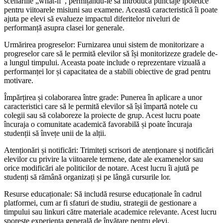
scenariile „what-if”, permițându-le să introducă punctaje ipotetice
pentru viitoarele misiuni sau examene. Această caracteristică îi poate
ajuta pe elevi să evalueze impactul diferitelor niveluri de
performanță asupra clasei lor generale.
Urmărirea progreselor: Furnizarea unui sistem de monitorizare a
progreselor care să le permită elevilor să își monitorizeze gradele de-
a lungul timpului. Aceasta poate include o reprezentare vizuală a
performanței lor și capacitatea de a stabili obiective de grad pentru
motivare.
Împărțirea și colaborarea între grade: Punerea în aplicare a unor
caracteristici care să le permită elevilor să își împartă notele cu
colegii sau să colaboreze la proiecte de grup. Acest lucru poate
încuraja o comunitate academică favorabilă și poate încuraja
studenții să învețe unii de la alții.
Atenționări și notificări: Trimiteți scrisori de atenționare și notificări
elevilor cu privire la viitoarele termene, date ale examenelor sau
orice modificări ale politicilor de notare. Acest lucru îi ajută pe
studenți să rămână organizați și pe lângă cursurile lor.
Resurse educaționale: Să includă resurse educaționale în cadrul
platformei, cum ar fi sfaturi de studiu, strategii de gestionare a
timpului sau linkuri către materiale academice relevante. Acest lucru
sporește experiența generală de învățare pentru elevi.