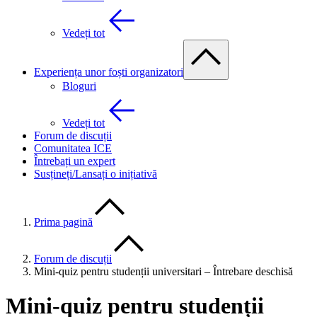
Vedeți tot
Experiența unor foști organizatori
Bloguri
Vedeți tot
Forum de discuții
Comunitatea ICE
Întrebați un expert
Susțineți/Lansați o inițiativă
Prima pagină
Forum de discuții
Mini-quiz pentru studenții universitari – Întrebare deschisă
Mini-quiz pentru studenții