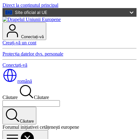
Direct la conținutul principal
Site oficial al UE
Conectați-vă
Creați-vă un cont
Protecția datelor dvs. personale
Conectați-vă
română
Căutare
Căutare
Căutare
Forumul inițiativei cetățenești europene