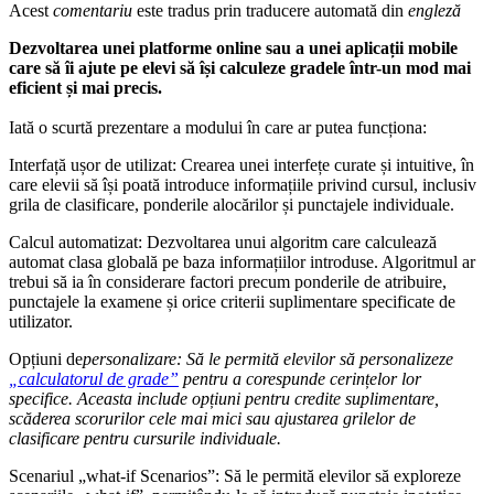
Acest
comentariu
este tradus prin traducere automată din
engleză
Dezvoltarea unei platforme online sau a unei aplicații mobile
care să îi ajute pe elevi să își calculeze gradele într-un mod mai
eficient și mai precis.
Iată o scurtă prezentare a modului în care ar putea funcționa:
Interfață ușor de utilizat: Crearea unei interfețe curate și intuitive, în
care elevii să își poată introduce informațiile privind cursul, inclusiv
grila de clasificare, ponderile alocărilor și punctajele individuale.
Calcul automatizat: Dezvoltarea unui algoritm care calculează
automat clasa globală pe baza informațiilor introduse. Algoritmul ar
trebui să ia în considerare factori precum ponderile de atribuire,
punctajele la examene și orice criterii suplimentare specificate de
utilizator.
Opțiuni de
personalizare: Să le permită elevilor să personalizeze
„calculatorul de grade”
pentru a corespunde cerințelor lor
specifice. Aceasta include opțiuni pentru credite suplimentare,
scăderea scorurilor cele mai mici sau ajustarea grilelor de
clasificare pentru cursurile individuale.
Scenariul „what-if Scenarios”: Să le permită elevilor să exploreze