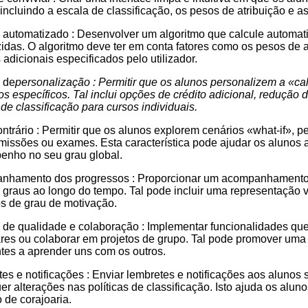
 incluindo a escala de classificação, os pesos de atribuição e a
 automatizado : Desenvolver um algoritmo que calcule automa
zidas. O algoritmo deve ter em conta fatores como os pesos de
s adicionais especificados pelo utilizador.
 de
personalização : Permitir que os alunos personalizem a
«ca
tos específicos. Tal inclui opções de crédito adicional, reduçã
 de classificação para cursos individuais.
ntrário : Permitir que os alunos explorem cenários «what-if», pe
 missões ou exames. Esta característica pode ajudar os alunos a
nho no seu grau global.
nhamento dos progressos : Proporcionar um acompanhamento 
 graus ao longo do tempo. Tal pode incluir uma representação 
os de grau de motivação.
a de qualidade e colaboração : Implementar funcionalidades qu
res ou colaborar em projetos de grupo. Tal pode promover uma
tes a aprender uns com os outros.
es e notificações : Enviar lembretes e notificações aos alunos
er alterações nas políticas de classificação. Isto ajuda os al
o de corajoaria.