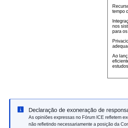
Recurso
tempo o
Integra
nos sis
para os
Privaci
adequad
Ao lan
eficien
estudos
Declaração de exoneração de responsa
As opiniões expressas no Fórum ICE refletem exc
não refletindo necessariamente a posição da Co