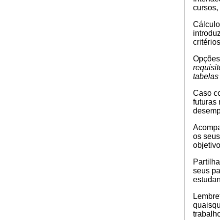
cursos,
Cálculo
introdu
critério
Opções
requisi
tabelas
Caso co
futuras
desempe
Acompa
os seus
objetiv
Partilh
seus pa
estudan
Lembret
quaisqu
trabalh