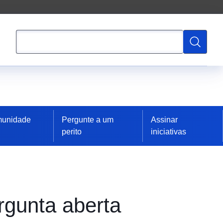
Pesquisa
Pesquisa
munidade
Pergunte a um
Assinar
perito
iniciativas
rgunta aberta