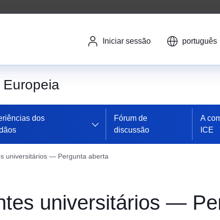
Iniciar sessão
português
a Europeia
riências dos
Fórum de
A co
adãos
discussão
ICE
s universitários — Pergunta aberta
ntes universitários — Pe