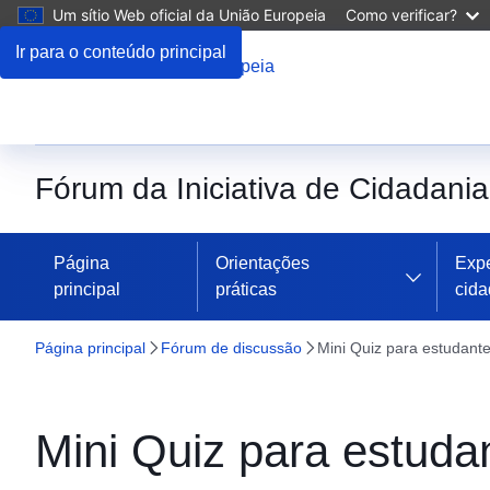
Um sítio Web oficial da União Europeia
Como verificar?
Ir para o conteúdo principal
Fórum da Iniciativa de Cidadani
Página
Orientações
Expe
principal
práticas
cid
Página principal
Fórum de discussão
Mini Quiz para estudante
Mini Quiz para estuda