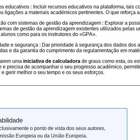
s educativos : Incluir recursos educativos na plataforma, tais 
u ligações a materiais académicos pertinentes. O que reforça 
ção com sistemas de gestão da aprendizagem : Explorar a possibi
temas de gestão da aprendizagem existentes utilizados pelas un
 alunos como para os instrutores
do «GPA»
.
dade e segurança : Dar prioridade à segurança dos dados dos 
as e da garantia do cumprimento da regulamentação em matéri
çarem uma
iniciativa de calculadora
de graus como esta, os es
te e precisa de acompanhar o seu progresso académico, permit
 e gerir melhor o seu tempo e os seus esforços.
bilidade
lusivamente o ponto de vista dos seus autores,
missão Europeia ou da União Europeia.