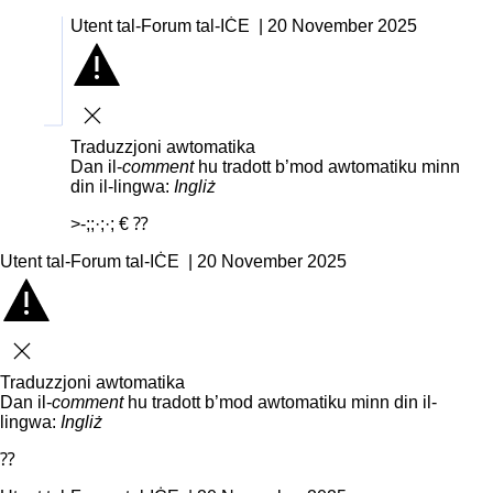
Utent tal-Forum tal-IĊE | 20 November 2025
Agħlaq
Traduzzjoni awtomatika
Dan il-
comment
hu tradott b’mod awtomatiku minn
din il-lingwa:
Ingliż
>-;;·;·; € ⁇
Utent tal-Forum tal-IĊE | 20 November 2025
Agħlaq
Traduzzjoni awtomatika
Dan il-
comment
hu tradott b’mod awtomatiku minn din il-
lingwa:
Ingliż
⁇