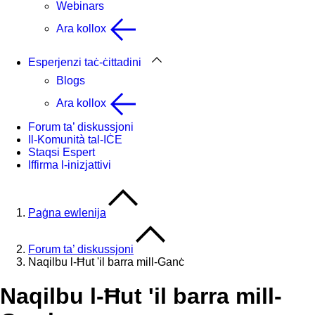
Webinars
Ara kollox
Esperjenzi taċ-ċittadini
Blogs
Ara kollox
Forum ta’ diskussjoni
Il-Komunità tal-IĊE
Staqsi Espert
Iffirma l-inizjattivi
Paġna ewlenija
Forum ta’ diskussjoni
Naqilbu l-Ħut 'il barra mill-Ganċ
Naqilbu l-Ħut 'il barra mill-