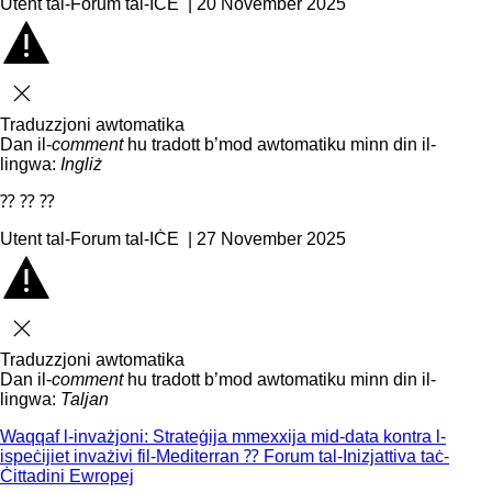
Utent tal-Forum tal-IĊE | 20 November 2025
Agħlaq
Traduzzjoni awtomatika
Dan il-
comment
hu tradott b’mod awtomatiku minn din il-
lingwa:
Ingliż
⁇ ⁇ ⁇
Utent tal-Forum tal-IĊE | 27 November 2025
Agħlaq
Traduzzjoni awtomatika
Dan il-
comment
hu tradott b’mod awtomatiku minn din il-
lingwa:
Taljan
Waqqaf l-invażjoni: Strateġija mmexxija mid-data kontra l-
ispeċijiet invażivi fil-Mediterran ⁇ Forum tal-Inizjattiva taċ-
Ċittadini Ewropej