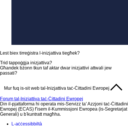
Lest biex tirreġistra l-inizjattiva tiegħek?
Trid tappoġġja inizjattiva?
Għandek bżonn tkun taf aktar dwar inizjattivi attwali jew
passati?
Mur fuq is-sit web tal-Inizjattiva taċ-Ċittadini Ewropej
Forum tal-Inizjattiva taċ-Ċittadini Ewropej
Din il-pjattaforma hi operata mis-Servizz ta’ Azzjoni taċ-Ċittadini
Ewropej (ECAS) f’isem il-Kummissjoni Ewropea (is-Segretarjat
Ġenerali) u b'kuntratt magħha.
L-aċċessibbiltà