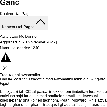
Ganċ
Kontenut tal-Paġna
Kontenut tal-Paġna
Awtur: Leo Mc Donnell
|
Aġġornata fi: 20 November 2025
|
Numru ta' dehriet: 1240
Agħlaq
Traduzzjoni awtomatika
Dan il-
Content
hu tradott b’mod awtomatiku minn din il-lingwa:
Ingliż
L-inizjattivi tal-IĊE tal-passat irnexxielhom jimbuttaw lura kontra
tattiċi tas-sajd krudili, b’mod partikolari prattiki tal-kaċċa tal-
klieb il-baħar għall-pinen tagħhom. F’dan ir-rigward, l-inizjattiva
tagħna għandha l-għan li tnaqqas l-għadd ta’ ħut li jinħaraq
bla