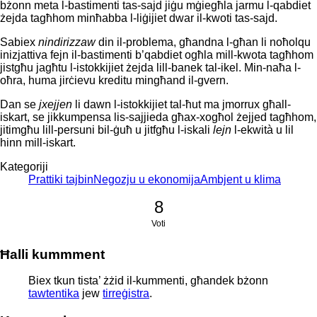
bżonn meta l-bastimenti tas-sajd jiġu mġiegħla jarmu l-qabdiet
żejda tagħhom minħabba l-liġijiet dwar il-kwoti tas-sajd.
Sabiex
nindirizzaw
din il-problema, għandna l-għan li noħolqu
inizjattiva fejn il-bastimenti b’qabdiet ogħla mill-kwota tagħhom
jistgħu jagħtu l-istokkijiet żejda lill-banek tal-ikel. Min-naħa l-
oħra, huma jirċievu kreditu mingħand il-gvern.
Dan se
jxejjen
li dawn l-istokkijiet tal-ħut ma jmorrux għall-
iskart, se jikkumpensa lis-sajjieda għax-xogħol żejjed tagħhom,
jitimgħu lill-persuni bil-ġuħ u jitfgħu l-iskali
lejn
l-ekwità u lil
hinn mill-iskart.
Kategoriji
Prattiki tajbin
Negozju u ekonomija
Ambjent u klima
8
Voti
Ħalli kummment
Biex tkun tista’ żżid il-kummenti, għandek bżonn
tawtentika
jew
tirreġistra
.