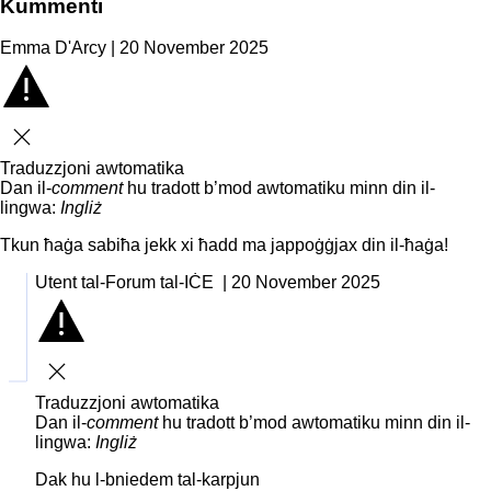
Kummenti
Emma D'Arcy | 20 November 2025
Agħlaq
Traduzzjoni awtomatika
Dan il-
comment
hu tradott b’mod awtomatiku minn din il-
lingwa:
Ingliż
Tkun ħaġa sabiħa jekk xi ħadd ma jappoġġjax din il-ħaġa!
Utent tal-Forum tal-IĊE | 20 November 2025
Agħlaq
Traduzzjoni awtomatika
Dan il-
comment
hu tradott b’mod awtomatiku minn din il-
lingwa:
Ingliż
Dak hu l-bniedem tal-karpjun