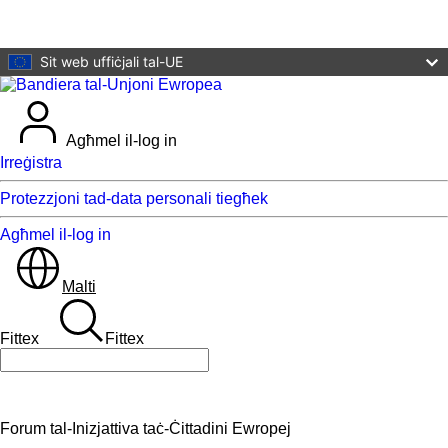
Mur għall-kontenut ewlieni
Sit web uffiċjali tal-UE
Agħmel il-log in
Irreġistra
Protezzjoni tad-data personali tiegħek
Agħmel il-log in
Malti
Fittex
Fittex
Fittex
Forum tal-Inizjattiva taċ-Ċittadini Ewropej