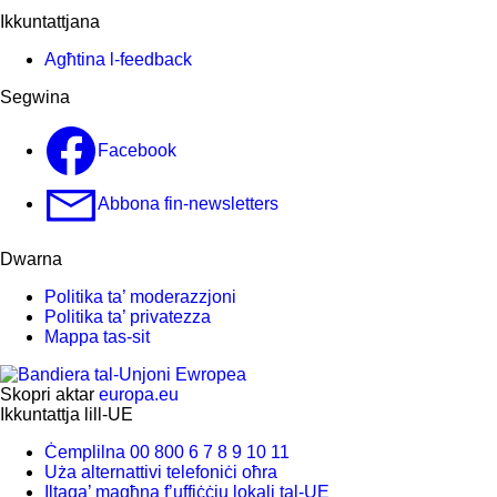
Ikkuntattjana
Agħtina l-feedback
Segwina
Facebook
Abbona fin-newsletters
Dwarna
Politika ta’ moderazzjoni
Politika ta’ privatezza
Mappa tas-sit
Skopri aktar
europa.eu
Ikkuntattja lill-UE
Ċemplilna 00 800 6 7 8 9 10 11
Uża alternattivi telefoniċi oħra
Iltaqa’ magħna f’uffiċċju lokali tal-UE