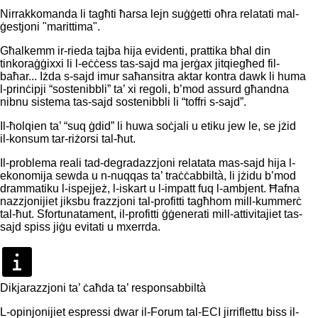
Nirrakkomanda li tagħti ħarsa lejn suġġetti oħra relatati mal-
ġestjoni "marittima".
Għalkemm ir-rieda tajba hija evidenti, prattika bħal din
tinkoraġġixxi li l-eċċess tas-sajd ma jerġax jitqiegħed fil-
baħar... Iżda s-sajd imur saħansitra aktar kontra dawk li huma
l-prinċipji “sostenibbli” ta’ xi regoli, b’mod assurd għandna
nibnu sistema tas-sajd sostenibbli li “toffri s-sajd”.
Il-ħolqien ta’ “suq ġdid” li huwa soċjali u etiku jew le, se jżid
il-konsum tar-riżorsi tal-ħut.
Il-problema reali tad-degradazzjoni relatata mas-sajd hija l-
ekonomija sewda u n-nuqqas ta’ traċċabbiltà, li jżidu b’mod
drammatiku l-ispejjeż, l-iskart u l-impatt fuq l-ambjent. Ħafna
nazzjonijiet jiksbu frazzjoni tal-profitti tagħhom mill-kummerċ
tal-ħut. Sfortunatament, il-profitti ġġenerati mill-attivitajiet tas-
sajd spiss jiġu evitati u mxerrda.
Dikjarazzjoni ta’ ċaħda ta’ responsabbiltà
L-opinjonijiet espressi dwar il-Forum tal-ECI jirriflettu biss il-