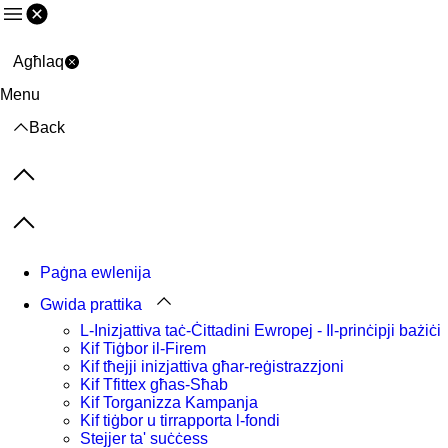
Menu
Agħlaq
Menu
Back
Previous items
Next items
Paġna ewlenija
Gwida prattika
L-Inizjattiva taċ-Ċittadini Ewropej - Il-prinċipji bażiċi
Kif Tiġbor il-Firem
Kif tħejji inizjattiva għar-reġistrazzjoni
Kif Tfittex għas-Sħab
Kif Torganizza Kampanja
Kif tiġbor u tirrapporta l-fondi
Stejjer ta' suċċess