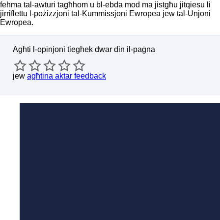
fehma tal-awturi tagħhom u bl-ebda mod ma jistgħu jitqiesu li
jirriflettu l-pożizzjoni tal-Kummissjoni Ewropea jew tal-Unjoni
Ewropea.
Agħti l-opinjoni tiegħek dwar din il-paġna
jew
agħtina aktar feedback