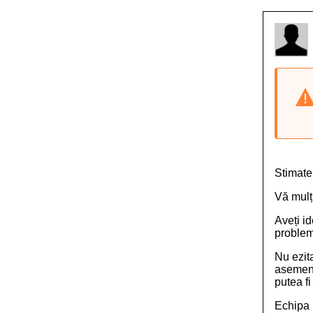
Stimate
Vă mulț
Aveți i
proble
Nu ezita
asemen
putea fi
Echipa 