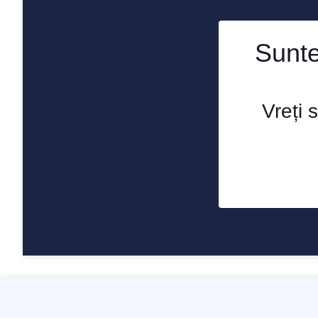
Sunteț
Vreți 