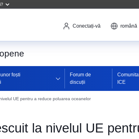
i?
Conectați-vă
română
uropene
unor foști
Forum de
Comunita
i
discuții
ICE
 nivelul UE pentru a reduce poluarea oceanelor
scuit la nivelul UE pent