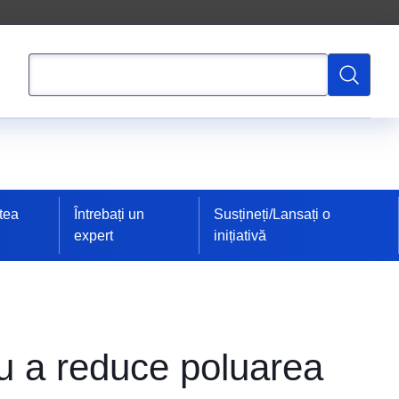
Căutare
Căutare
tea
Întrebați un
Susțineți/Lansați o
expert
inițiativă
ru a reduce poluarea