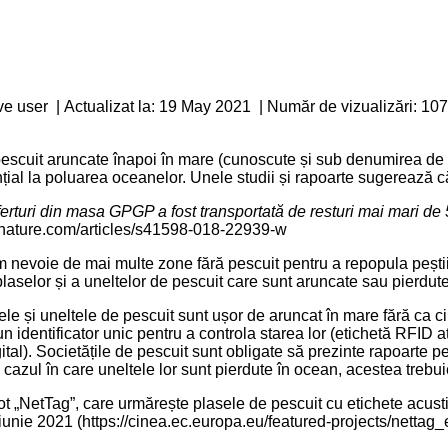
ive user
|
Actualizat la: 19 May 2021
|
Număr de vizualizări: 10
escuit aruncate înapoi în mare (cunoscute și sub denumirea de 
ial la poluarea oceanelor. Unele studii și rapoarte sugerează 
sferturi din masa GPGP a fost transportată de resturi mai mari de 5
.nature.com/articles/s41598-018-22939-w
m nevoie de mai multe zone fără pescuit pentru a repopula peșt
 plaselor și a uneltelor de pescuit care sunt aruncate sau pierdut
sele și uneltele de pescuit sunt ușor de aruncat în mare fără ca 
un identificator unic pentru a controla starea lor (etichetă RFID 
gital). Societățile de pescuit sunt obligate să prezinte rapoarte p
în cazul în care uneltele lor sunt pierdute în ocean, acestea tre
lot „NetTag”, care urmărește plasele de pescuit cu etichete acust
 iunie 2021 (
https://cinea.ec.europa.eu/featured-projects/nettag_