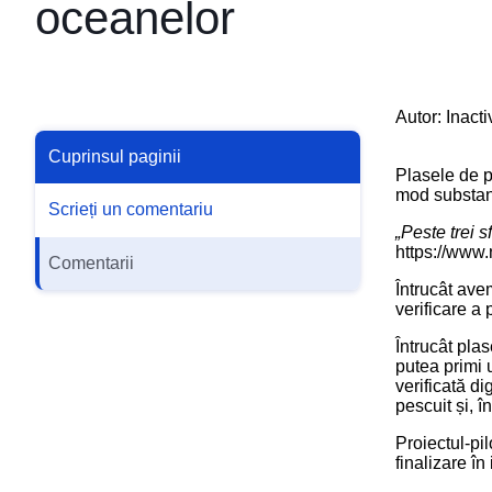
oceanelor
Autor: Inact
Cuprinsul paginii
Plasele de p
mod substanț
Scrieți un comentariu
„Peste trei 
https://www
Comentarii
Întrucât ave
verificare a
Întrucât pla
putea primi 
verificată di
pescuit și, 
Proiectul-pi
finalizare în