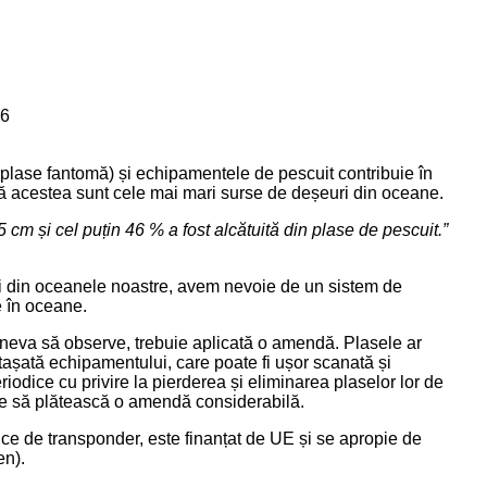
76
plase fantomă) și echipamentele de pescuit contribuie în
că acestea sunt cele mai mari surse de deșeuri din oceane.
 cm și cel puțin 46 % a fost alcătuită din plase de pescuit.”
ii din oceanele noastre, avem nevoie de un sistem de
e în oceane.
cineva să observe, trebuie aplicată o amendă. Plasele ar
atașată echipamentului, care poate fi ușor scanată și
eriodice cu privire la pierderea și eliminarea plaselor lor de
buie să plătească o amendă considerabilă.
ice de transponder, este finanțat de UE și se apropie de
en
).