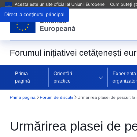
Acesta este un site oficial al Uniunii Europene
Cum puteți șt
Direct la conținutul principal
Forumul inițiativei cetățenești e
Prima
Orientări
Experiența 
pagină
practice
organizator
Prima pagină
Forum de discuții
Urmărirea plasei de pescuit la
Urmărirea plasei de pe