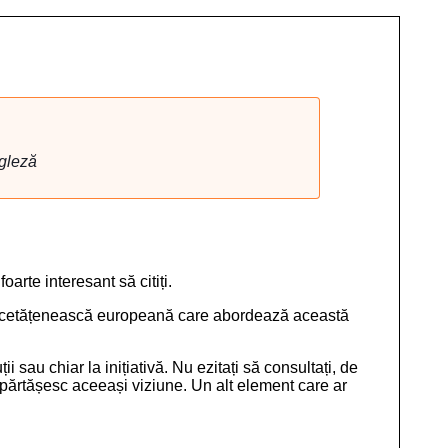
gleză
rte interesant să citiți.
tivă cetățenească europeană care abordează această
ții sau chiar la inițiativă. Nu ezitați să consultați, de
mpărtășesc aceeași viziune. Un alt element care ar