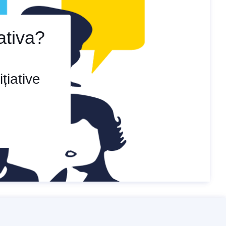
iativa?
țiative