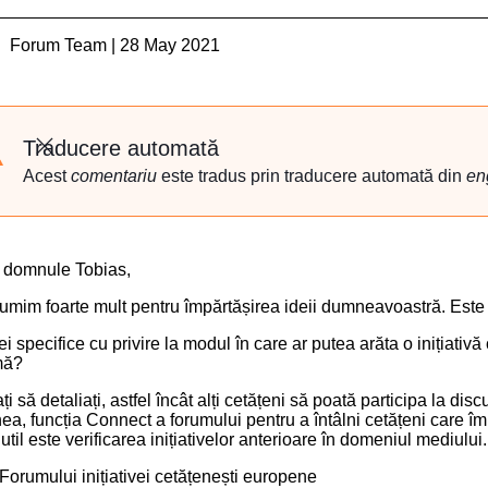
Forum Team | 28 May 2021
Traducere automată
Închideți
Acest
comentariu
este tradus prin traducere automată din
en
 domnule Tobias,
umim foarte mult pentru împărtășirea ideii dumneavoastră. Este foa
dei specifice cu privire la modul în care ar putea arăta o iniția
mă?
ți să detaliați, astfel încât alți cetățeni să poată participa la discu
ea, funcția
Connect
a forumului pentru a întâlni cetățeni care î
 util este verificarea
inițiativelor anterioare
în domeniul mediului.
Forumului inițiativei cetățenești europene