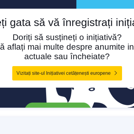
i gata să vă înregistrați iniț
Doriți să susțineți o inițiativă?
să aflați mai multe despre anumite ini
actuale sau încheiate?
Vizitați site-ul Inițiativei cetățenești europene