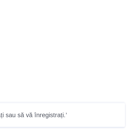
ți
sau
să vă înregistrați
.