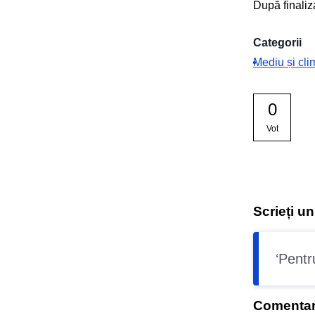
După finaliz
Categorii
Mediu și cli
0
Vot
Scrieți u
Pentr
Comentar