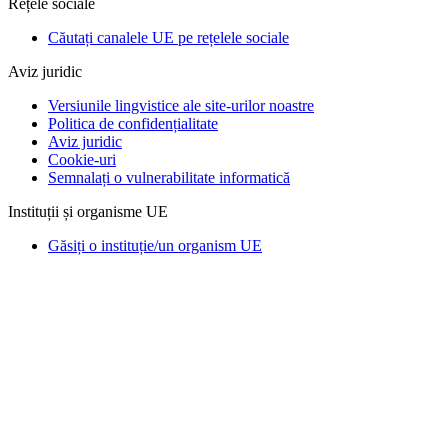
Rețele sociale
Căutați canalele UE pe rețelele sociale
Aviz juridic
Versiunile lingvistice ale site-urilor noastre
Politica de confidențialitate
Aviz juridic
Cookie-uri
Semnalați o vulnerabilitate informatică
Instituții și organisme UE
Găsiți o instituție/un organism UE