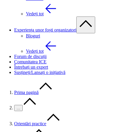
Vedeți tot
Experiența unor foști organizatori
Bloguri
Vedeți tot
Forum de discuții
Comunitatea ICE
Întrebați un expert
Susțineți/Lansați o inițiativă
Prima pagină
…
Orientări practice