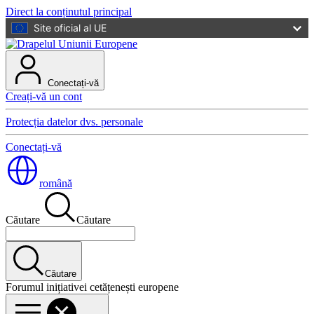
Direct la conținutul principal
Site oficial al UE
Conectați-vă
Creați-vă un cont
Protecția datelor dvs. personale
Conectați-vă
română
Căutare
Căutare
Căutare
Forumul inițiativei cetățenești europene