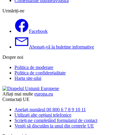
Comentariile dumneavoastră
Urmăriți-ne
Facebook
Abonați-vă la buletine informative
Despre noi
Politica de moderare
Politica de confidențialitate
Harta site-ului
Aflați mai multe
europa.eu
Contactați UE
Apelați numărul 00 800 6 7 8 9 10 11
Utilizați alte opțiuni telefonice
Scrieți-ne completând formularul de contact
Veniți să discutăm la unul din centrele UE