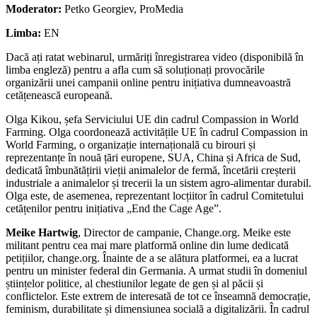
Moderator:
Petko Georgiev, ProMedia
Limba:
EN
Dacă ați ratat webinarul, urmăriți înregistrarea video (disponibilă în
limba engleză) pentru a afla cum să soluționați provocările
organizării unei campanii online pentru inițiativa dumneavoastră
cetățenească europeană.
Olga Kikou, șefa Serviciului UE din cadrul Compassion in World
Farming. Olga coordonează activitățile UE în cadrul Compassion in
World Farming, o organizație internațională cu birouri și
reprezentanțe în nouă țări europene, SUA, China și Africa de Sud,
dedicată îmbunătățirii vieții animalelor de fermă, încetării creșterii
industriale a animalelor și trecerii la un sistem agro-alimentar durabil.
Olga este, de asemenea, reprezentant locțiitor în cadrul Comitetului
cetățenilor pentru inițiativa „End the Cage Age”.
Meike Hartwig
, Director de campanie, Change.org. Meike este
militant pentru cea mai mare platformă online din lume dedicată
petițiilor, change.org. Înainte de a se alătura platformei, ea a lucrat
pentru un minister federal din Germania. A urmat studii în domeniul
științelor politice, al chestiunilor legate de gen și al păcii și
conflictelor. Este extrem de interesată de tot ce înseamnă democrație,
feminism, durabilitate și dimensiunea socială a digitalizării. În cadrul