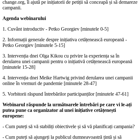
change.org, îi ajută pe inițiatorii de petiții să conceapă și să demareze
campanii.
Agenda webinarului
1. Cuvânt introductiv - Petko Georgiev [minutele 0-5]
2. Informații generale despre inițiativa cetățenească europeană -
Petko Georgiev [minutele 5-15]
3. Intervenția dnei Olga Kikou cu privire la experiența sa în
derularea unei campanii pentru o inițiativă cetățenească europeană
[minutele 15-28]
4. Intervenția dnei Meike Hartwig privind derularea unei campanii
online în vremuri de pandemie [minutele 28-47]
5. Vorbitorii răspund întrebărilor participanților [minutele 47-61]
Webinarul răspunde la următoarele întrebări pe care vi le-ați
putea pune ca organizator al unei inițiative cetățenești
europene:
- Cum puteți să vă stabiliți obiectivele și să vă planificați campania?
- Cum puteți să ajungeți la publicul dumneavoastră țintă și să