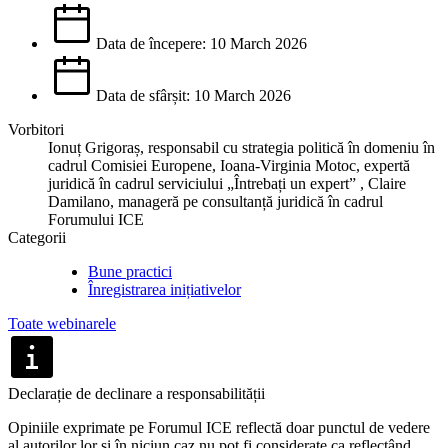
Data de începere: 10 March 2026
Data de sfârșit: 10 March 2026
Vorbitori
Ionuț Grigoraș, responsabil cu strategia politică în domeniu în
cadrul Comisiei Europene, Ioana-Virginia Motoc, expertă
juridică în cadrul serviciului „Întrebați un expert” , Claire
Damilano, manageră pe consultanță juridică în cadrul
Forumului ICE
Categorii
Bune practici
Înregistrarea inițiativelor
Toate webinarele
Declarație de declinare a responsabilității
Opiniile exprimate pe Forumul ICE reflectă doar punctul de vedere
al autorilor lor și în niciun caz nu pot fi considerate ca reflectând