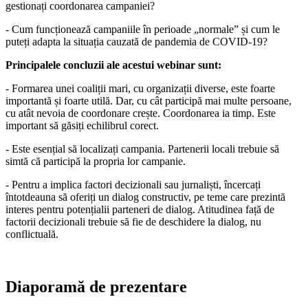
gestionați coordonarea campaniei?
- Cum funcționează campaniile în perioade „normale” și cum le
puteți adapta la situația cauzată de pandemia de COVID-19?
Principalele concluzii ale acestui webinar sunt:
- Formarea unei coaliții mari, cu organizații diverse, este foarte
importantă și foarte utilă. Dar, cu cât participă mai multe persoane,
cu atât nevoia de coordonare crește. Coordonarea ia timp. Este
important să găsiți echilibrul corect.
- Este esențial să localizați campania. Partenerii locali trebuie să
simtă că participă la propria lor campanie.
- Pentru a implica factori decizionali sau jurnaliști, încercați
întotdeauna să oferiți un dialog constructiv, pe teme care prezintă
interes pentru potențialii parteneri de dialog. Atitudinea față de
factorii decizionali trebuie să fie de deschidere la dialog, nu
conflictuală.
Diaporamă de prezentare