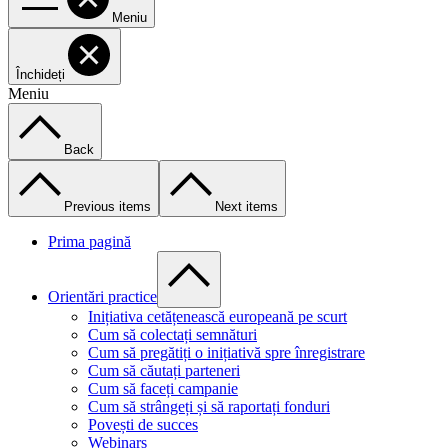
Meniu
Închideți
Meniu
Back
Previous items
Next items
Prima pagină
Orientări practice
Inițiativa cetățenească europeană pe scurt
Cum să colectați semnături
Cum să pregătiți o inițiativă spre înregistrare
Cum să căutați parteneri
Cum să faceți campanie
Cum să strângeți și să raportați fonduri
Povești de succes
Webinars