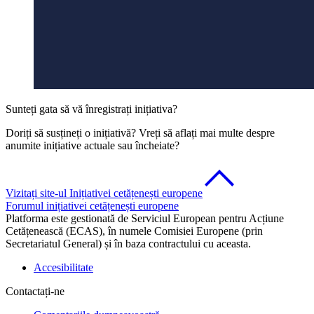
Sunteți gata să vă înregistrați inițiativa?
Doriți să susțineți o inițiativă? Vreți să aflați mai multe despre
anumite inițiative actuale sau încheiate?
Vizitați site-ul Inițiativei cetățenești europene
Forumul inițiativei cetățenești europene
Platforma este gestionată de Serviciul European pentru Acțiune
Cetățenească (ECAS), în numele Comisiei Europene (prin
Secretariatul General) și în baza contractului cu aceasta.
Accesibilitate
Contactați-ne