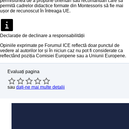
permisiunea de a propune orientări sau recomandări care să
permită cadrelor didactice formate din Montessoris să fie mai
ușor de recunoscut în întreaga UE.
Declarație de declinare a responsabilității
Opiniile exprimate pe Forumul ICE reflectă doar punctul de
vedere al autorilor lor și în niciun caz nu pot fi considerate ca
reflectând poziția Comisiei Europene sau a Uniunii Europene.
Evaluați pagina
sau
dați-ne mai multe detalii