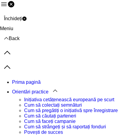
Meniu
Închideți
Meniu
Back
Previous items
Next items
Prima pagină
Orientări practice
Inițiativa cetățenească europeană pe scurt
Cum să colectați semnături
Cum să pregătiți o inițiativă spre înregistrare
Cum să căutați parteneri
Cum să faceți campanie
Cum să strângeți și să raportați fonduri
Povești de succes