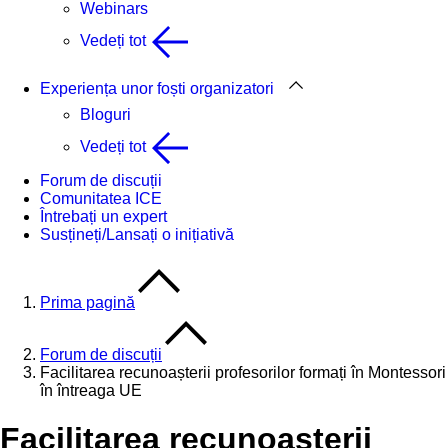
Webinars
Vedeți tot
Experiența unor foști organizatori
Bloguri
Vedeți tot
Forum de discuții
Comunitatea ICE
Întrebați un expert
Susțineți/Lansați o inițiativă
Prima pagină
Forum de discuții
Facilitarea recunoașterii profesorilor formați în Montessori
în întreaga UE
Facilitarea recunoașterii