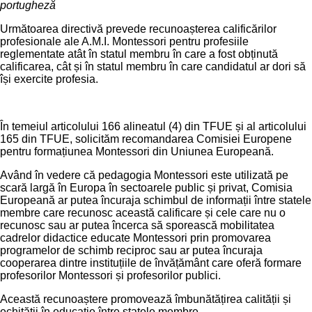
portugheză
Următoarea directivă prevede recunoașterea calificărilor
profesionale ale A.M.I. Montessori pentru profesiile
reglementate atât în statul membru în care a fost obținută
calificarea, cât și în statul membru în care candidatul ar dori să
își exercite profesia.
În temeiul articolului 166 alineatul (4) din TFUE și al articolului
165 din TFUE, solicităm recomandarea Comisiei Europene
pentru formațiunea Montessori din Uniunea Europeană.
Având în vedere că pedagogia Montessori este utilizată pe
scară largă în Europa în sectoarele public și privat, Comisia
Europeană ar putea încuraja schimbul de informații între statele
membre care recunosc această calificare și cele care nu o
recunosc sau ar putea încerca să sporească mobilitatea
cadrelor didactice educate Montessori prin promovarea
programelor de schimb reciproc sau ar putea încuraja
cooperarea dintre instituțiile de învățământ care oferă formare
profesorilor Montessori și profesorilor publici.
Această recunoaștere promovează îmbunătățirea calității și
echității în educație între statele membre.