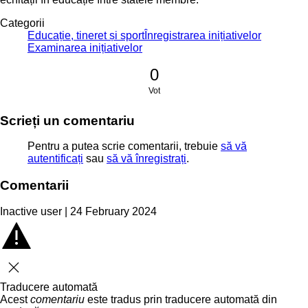
Categorii
Educație, tineret și sport
Înregistrarea inițiativelor
Examinarea inițiativelor
0
Vot
Scrieți un comentariu
Pentru a putea scrie comentarii, trebuie
să vă
autentificați
sau
să vă înregistrați
.
Comentarii
Inactive user | 24 February 2024
Închideți
Traducere automată
Acest
comentariu
este tradus prin traducere automată din