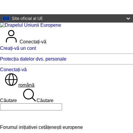
Direct la conținutul principal
Site oficial al UE
Conectați-vă
Creați-vă un cont
Protecția datelor dvs. personale
Conectați-vă
română
Căutare
Căutare
Căutare
Forumul inițiativei cetățenești europene