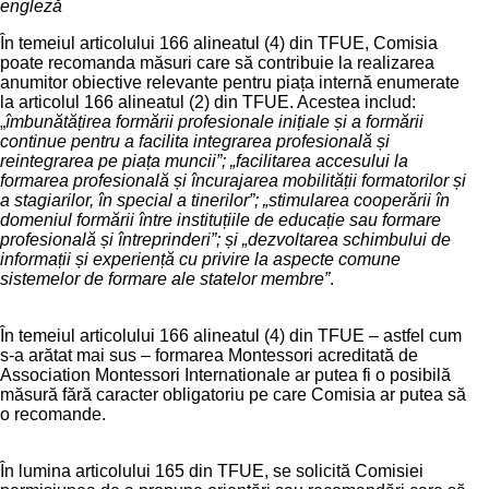
engleză
În temeiul articolului 166 alineatul (4) din TFUE, Comisia
poate recomanda măsuri care să contribuie la realizarea
anumitor obiective relevante pentru piața internă enumerate
la articolul 166 alineatul (2) din TFUE. Acestea includ:
„
îmbunătățirea formării profesionale inițiale și a formării
continue pentru a facilita integrarea profesională și
reintegrarea pe piața muncii”; „facilitarea accesului la
formarea profesională și încurajarea mobilității formatorilor și
a stagiarilor, în special a tinerilor”; „stimularea cooperării în
domeniul formării între instituțiile de educație sau formare
profesională și întreprinderi”; și „dezvoltarea schimbului de
informații și experiență cu privire la aspecte comune
sistemelor de formare ale statelor membre
”
.
În temeiul articolului 166 alineatul (4) din TFUE – astfel cum
s-a arătat mai sus – formarea Montessori acreditată de
Association Montessori Internationale ar putea fi o posibilă
măsură fără caracter obligatoriu pe care Comisia ar putea să
o recomande.
În lumina articolului 165 din TFUE, se solicită Comisiei