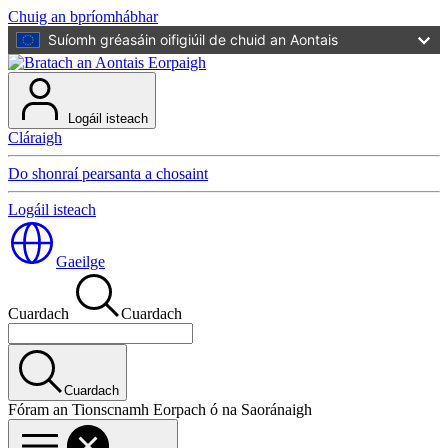
Chuig an bpríomhábhar
Suíomh gréasáin oifigiúil de chuid an Aontais
Logáil isteach
Cláraigh
Do shonraí pearsanta a chosaint
Logáil isteach
Gaeilge
Cuardach
Cuardach
Cuardach
Fóram an Tionscnamh Eorpach ó na Saoránaigh