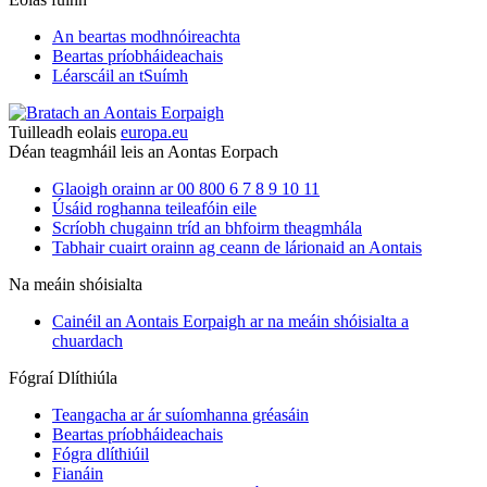
An beartas modhnóireachta
Beartas príobháideachais
Léarscáil an tSuímh
Tuilleadh eolais
europa.eu
Déan teagmháil leis an Aontas Eorpach
Glaoigh orainn ar 00 800 6 7 8 9 10 11
Úsáid roghanna teileafóin eile
Scríobh chugainn tríd an bhfoirm theagmhála
Tabhair cuairt orainn ag ceann de lárionaid an Aontais
Na meáin shóisialta
Cainéil an Aontais Eorpaigh ar na meáin shóisialta a
chuardach
Fógraí Dlíthiúla
Teangacha ar ár suíomhanna gréasáin
Beartas príobháideachais
Fógra dlíthiúil
Fianáin