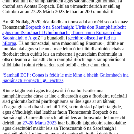
chun leanúint de rannpháirtíocht agus saoránacht ghníomhach a
chothú san Aontas Eorpach. Bhí an t-imeacht deiridh ar siúl ag
Coimbra ar an 27-28 Márta 2023 le thart ar 200 rannpháirtí.
An 30 Nollaig 2020, déanfaidh an tionscadal an méid seo a leanas:
Tionscnamh
Eorpach ó na Saoránaigh: Uirlis don Rannpháirtíocht
agus don tSaoránacht Ghníomhach | Tionscnamh Eorpach ó na
Saoránaigh ó A go
Z” a bunaíodh i
gceithre ollscoil ar fud na
hEorpa
. Tá an tionscadal, arna mhaoiniú ag Erasmus+, dírithe ar
inniúlachtaí agus scileanna mac léinn ó institiúidí ardoideachais a
fhorbairt chun cuidiú leis an mbearna i gcuraclaim fhoirmiúla in
ollscoileanna a líonadh chun rannpháirtíocht agus rannpháirtíocht
shibhialta i roinnt réimsí den saol poiblí a chur chun cinn.
‘Samhail ECI’: Conas is féidir le mic léinn a bheith Gníomhach ina
Saoránach Eorpach i gCleachtas
Rinne taighdeoirí agus teagascóirí ó na hollscoileanna
rannpháirteacha cúrsa ar líne a dhearadh agus a fhorbairt, reáchtáil
siad gníomhaíochtaí piarfhoghlama ar líne agus ar an láthair,
d’eagraigh siad dhá shamhail TES, scríobh siad páipéir taighde,
agus d’fhoilsigh siad leabhar faoin Tionscnamh Eorpach ó na
Saoránaigh. Cuireadh críoch rathúil leis an tionscadal le himeacht
deiridh an
27-28 Márta 2023
inar bailíodh taighdeoirí saineolaithe
agus cleachtóirí maidir leis an Tionscnamh ó na Saoránaigh i
bpainéil phlé. Le linn an imeachta, cuireadh torthaí deiridh an