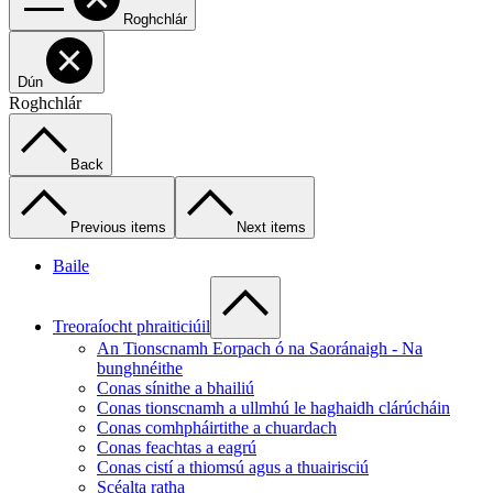
Roghchlár
Dún
Roghchlár
Back
Previous items
Next items
Baile
Treoraíocht phraiticiúil
An Tionscnamh Eorpach ó na Saoránaigh - Na
bunghnéithe
Conas sínithe a bhailiú
Conas tionscnamh a ullmhú le haghaidh clárúcháin
Conas comhpháirtithe a chuardach
Conas feachtas a eagrú
Conas cistí a thiomsú agus a thuairisciú
Scéalta ratha