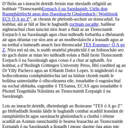
D’fhóin an t-imeacht deiridh freisin mar sheoladh oifigiúil an
leabhair “Tionscnamh
Eorpach ó na Saoránaigh: Uirlis don
Rannpháirtíocht agus don tSaoránacht Ghníomhach | Workbook
ECI: Ó A go Z
“, ar cheann de phríomh-aschuir an tionscadail. Sa
leabhar, atá ar fáil ar líne le haghaidh
rochtain oscailte
, bailítear
aighneachtaí chun tuiscint níos fearr a fháil ar an Tionscnamh
Eorpach ó na Saoránaigh agus chun tuilleadh forbartha a dhéanamh
air agus déantar cur síos ann ar an modheolaíocht a leanadh agus ar
na torthaí a baineadh amach faoi thionscadal
TES Erasmus+ Ó A go
Z
. Níos mó ná sin, is sraith straitéisí phraiticiúil é an foilseachán seo
do gach duine ar mian leo tuilleadh eolais a fháil faoin Tionscnamh
Eorpach ó na Saoránaigh agus conas é a chur ar aghaidh. An
leabhar, a d’fhoilsigh Göttingen University Press, Bhí coedited ag an
Dr Yilly Pacheco agus an tOllamh Dulce Lopes. Is taighdeoirí ó na
hollscoileanna comhpháirtíochta iad na húdair chomh maith le
hollúna saineolaithe ó ollscoileanna eile, ionadaithe ó eagraíochtaí
na sochaí sibhialta, eagraithe ó TESanna, ECAS agus ionadaithe ó
Phointí Teagmhála Náisiúnta an Tionscnaimh Eorpaigh ó na
Saoránaigh.
Leis an imeacht deiridh, dheimhnigh an fhoireann “TES ó A go Z”
go bhféadfadh líontán láidir le haghaidh comhar acadúil leanúint de
rannpháirtíocht agus saoránacht ghníomhach a chothú i réimse
acadúil an Aontais rannchuidiú le bearna feasachta an Tionscnaimh
Eorpaigh ó na Saoránaigh a líonadh i measc daoine óga agus mic