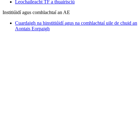
Leochaileacht TF a thuairisciú
Institiúidí agus comhlachtaí an AE
Cuardaigh na hinstitiúidí agus na comhlachtaí uile de chuid an
Aontais Eorpaigh