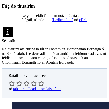
Fág do thuairim
Le go mbeidh tú in ann nótaí tráchta a
fhágáil, ní mór duit
fíordheimhniú
nó
clárú
.
Séanadh
Na tuairimí atá curtha in iúl ar Fhóram an Tionscnaimh Eorpaigh ó
na Saoránaigh, is é dearcadh a n-údar amháin a léiríonn siad agus ní
féidir a thuiscint in aon chor go léiríonn siad seasamh an
Choimisiúin Eorpaigh nó an Aontais Eorpaigh.
Rátáil an leathanach seo
nó
tabhair tuilleadh aiseolais dúinn