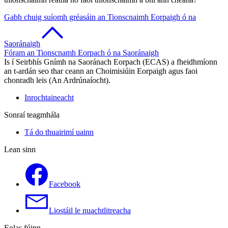
Gabh chuig suíomh gréasáin an Tionscnaimh Eorpaigh ó na
Saoránaigh
Fóram an Tionscnamh Eorpach ó na Saoránaigh
Is í Seirbhís Gnímh na Saoránach Eorpach (ECAS) a fheidhmíonn
an t-ardán seo thar ceann an Choimisiúin Eorpaigh agus faoi
chonradh leis (An Ardrúnaíocht).
Inrochtaineacht
Sonraí teagmhála
Tá do thuairimí uainn
Lean sinn
Facebook
Liostáil le nuachtlitreacha
Eolas fúinn