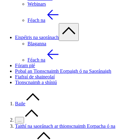
Webinars
Féach na
Eispéiris na saoránach
Blaganna
Féach na
Fóram plé
Pobal an Tionscnaimh Eorpaigh ó na Saoránaigh
Fiafraí de shaineolaí
Tionscnaimh a shíniú
Baile
…
Taithí na saoránach ar thionscnaimh Eorpacha ó na