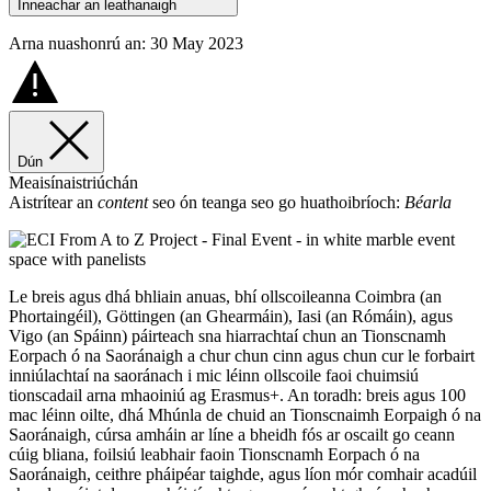
Inneachar an leathanaigh
Arna nuashonrú an: 30 May 2023
Dún
Meaisínaistriúchán
Aistrítear an
content
seo ón teanga seo go huathoibríoch:
Béarla
Le breis agus dhá bhliain anuas, bhí ollscoileanna Coimbra (an
Phortaingéil), Göttingen (an Ghearmáin), Iasi (an Rómáin), agus
Vigo (an Spáinn) páirteach sna hiarrachtaí chun an Tionscnamh
Eorpach ó na Saoránaigh a chur chun cinn agus chun cur le forbairt
inniúlachtaí na saoránach i mic léinn ollscoile faoi chuimsiú
tionscadail arna mhaoiniú ag Erasmus+. An toradh: breis agus 100
mac léinn oilte, dhá Mhúnla de chuid an Tionscnaimh Eorpaigh ó na
Saoránaigh, cúrsa amháin ar líne a bheidh fós ar oscailt go ceann
cúig bliana, foilsiú leabhair faoin Tionscnamh Eorpach ó na
Saoránaigh, ceithre pháipéar taighde, agus líon mór comhair acadúil