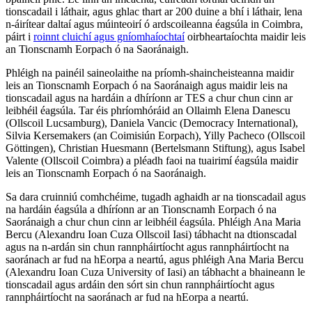
tionscadail i láthair, agus ghlac thart ar 200 duine a bhí i láthair, lena
n-áirítear daltaí agus múinteoirí ó ardscoileanna éagsúla in Coimbra,
páirt i
roinnt cluichí agus gníomhaíochtaí
oirbheartaíochta maidir leis
an Tionscnamh Eorpach ó na Saoránaigh.
Phléigh na painéil saineolaithe na príomh-shaincheisteanna maidir
leis an Tionscnamh Eorpach ó na Saoránaigh agus maidir leis na
tionscadail agus na hardáin a dhíríonn ar TES a chur chun cinn ar
leibhéil éagsúla. Tar éis phríomhóráid an Ollaimh Elena Danescu
(Ollscoil Lucsamburg), Daniela Vancic (Democracy International),
Silvia Kersemakers (an Coimisiún Eorpach), Yilly Pacheco (Ollscoil
Göttingen), Christian Huesmann (Bertelsmann Stiftung), agus Isabel
Valente (Ollscoil Coimbra) a pléadh faoi na tuairimí éagsúla maidir
leis an Tionscnamh Eorpach ó na Saoránaigh.
Sa dara cruinniú comhchéime, tugadh aghaidh ar na tionscadail agus
na hardáin éagsúla a dhíríonn ar an Tionscnamh Eorpach ó na
Saoránaigh a chur chun cinn ar leibhéil éagsúla. Phléigh Ana Maria
Bercu (Alexandru Ioan Cuza Ollscoil Iasi) tábhacht na dtionscadal
agus na n-ardán sin chun rannpháirtíocht agus rannpháirtíocht na
saoránach ar fud na hEorpa a neartú, agus phléigh Ana Maria Bercu
(Alexandru Ioan Cuza University of Iasi) an tábhacht a bhaineann le
tionscadail agus ardáin den sórt sin chun rannpháirtíocht agus
rannpháirtíocht na saoránach ar fud na hEorpa a neartú.