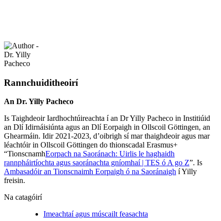
Rannchuiditheoirí
An Dr. Yilly Pacheco
Is Taighdeoir Iardhochtúireachta í an Dr Yilly Pacheco in Institiúid
an Dlí Idirnáisiúnta agus an Dlí Eorpaigh in Ollscoil Göttingen, an
Ghearmáin. Idir 2021-2023, d’oibrigh sí mar thaighdeoir agus mar
léachtóir in Ollscoil Göttingen do thionscadal Erasmus+
“Tionscnamh
Eorpach na Saoránach: Uirlis le haghaidh
rannpháirtíochta agus saoránachta gníomhaí | TES ó A go Z
”. Is
Ambasadóir an Tionscnaimh Eorpaigh ó na Saoránaigh
í Yilly
freisin.
Na catagóirí
Imeachtaí agus múscailt feasachta