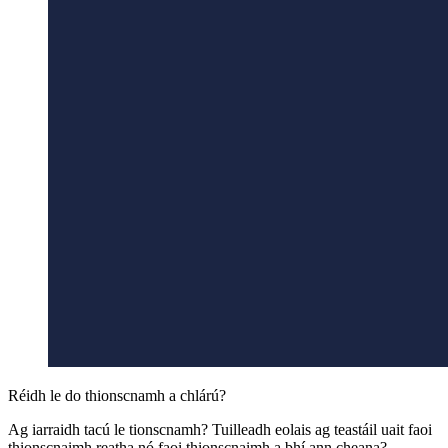
Réidh le do thionscnamh a chlárú?
Ag iarraidh tacú le tionscnamh? Tuilleadh eolais ag teastáil uait faoi
thionscnaimh reatha nó faoi thionscnaimh a bhí ann cheana?