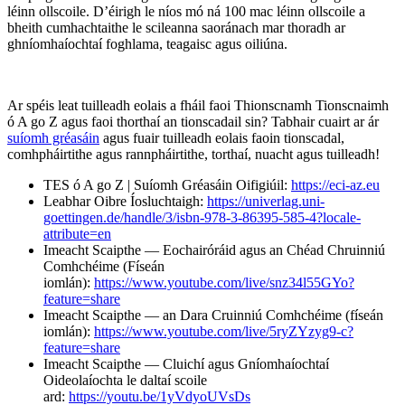
léinn ollscoile. D’éirigh le níos mó ná 100 mac léinn ollscoile a
bheith cumhachtaithe le scileanna saoránach mar thoradh ar
ghníomhaíochtaí foghlama, teagaisc agus oiliúna.
Ar spéis leat tuilleadh eolais a fháil faoi Thionscnamh Tionscnaimh
ó A go Z agus faoi thorthaí an tionscadail sin? Tabhair cuairt ar ár
suíomh gréasáin
agus fuair tuilleadh eolais faoin tionscadal,
comhpháirtithe agus rannpháirtithe, torthaí, nuacht agus tuilleadh!
TES ó A go Z | Suíomh Gréasáin Oifigiúil:
https://eci-az.eu
Leabhar Oibre Íosluchtaigh:
https://univerlag.uni-
goettingen.de/handle/3/isbn-978-3-86395-585-4?locale-
attribute=en
Imeacht Scaipthe — Eochairóráid agus an Chéad Chruinniú
Comhchéime (Físeán
iomlán):
https://www.youtube.com/live/snz34l55GYo?
feature=share
Imeacht Scaipthe — an Dara Cruinniú Comhchéime (físeán
iomlán):
https://www.youtube.com/live/5ryZYzyg9-c?
feature=share
Imeacht Scaipthe — Cluichí agus Gníomhaíochtaí
Oideolaíochta le daltaí scoile
ard:
https://youtu.be/1yVdyoUVsDs