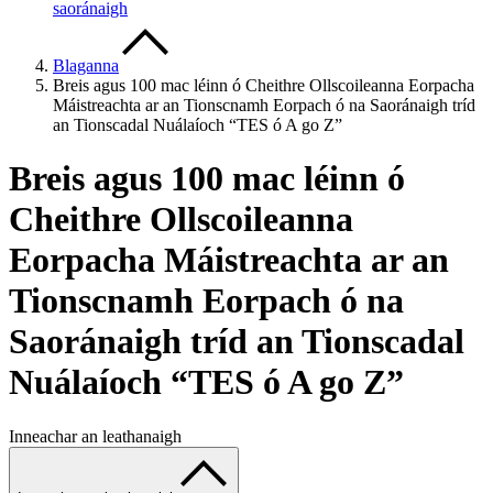
saoránaigh
Blaganna
Breis agus 100 mac léinn ó Cheithre Ollscoileanna Eorpacha
Máistreachta ar an Tionscnamh Eorpach ó na Saoránaigh tríd
an Tionscadal Nuálaíoch “TES ó A go Z”
Breis agus 100 mac léinn ó
Cheithre Ollscoileanna
Eorpacha Máistreachta ar an
Tionscnamh Eorpach ó na
Saoránaigh tríd an Tionscadal
Nuálaíoch “TES ó A go Z”
Inneachar an leathanaigh