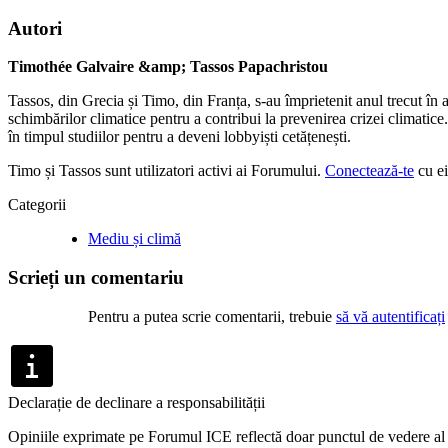
Autori
Timothée Galvaire &amp; Tassos Papachristou
Tassos, din Grecia și Timo, din Franța, s-au împrietenit anul trecut în
schimbărilor climatice pentru a contribui la prevenirea crizei climatic
în timpul studiilor pentru a deveni lobbyiști cetățenești.
Timo și Tassos sunt utilizatori activi ai Forumului.
Conectează-te
cu e
Categorii
Mediu și climă
Scrieți un comentariu
Pentru a putea scrie comentarii, trebuie
să vă autentificați
Declarație de declinare a responsabilității
Opiniile exprimate pe Forumul ICE reflectă doar punctul de vedere al a