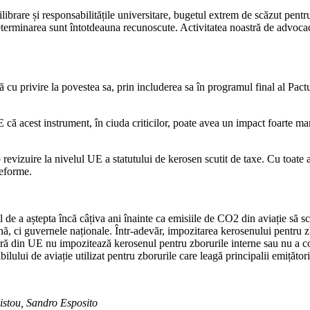
ilibrare și responsabilitățile universitare, bugetul extrem de scăzut pen
determinarea sunt întotdeauna recunoscute. Activitatea noastră de advoca
ită cu privire la povestea sa, prin includerea sa în programul final al Pa
ă acest instrument, în ciuda criticilor, poate avea un impact foarte mare,
izuire la nivelul UE a statutului de kerosen scutit de taxe. Cu toate ac
reforme.
l de a aștepta încă câțiva ani înainte ca emisiile de CO2 din aviație să 
guvernele naționale. Într-adevăr, impozitarea kerosenului pentru zborur
 țară din UE nu impozitează kerosenul pentru zborurile interne sau nu a 
lui de aviație utilizat pentru zborurile care leagă principalii emițător
istou, Sandro Esposito