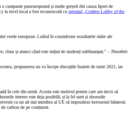
tru o campanie paneuropeană și multe greșeli din cauza lipsei de
cy la nivel local a fost recunoscută cu
premiul „Cetățen Lobby of the
ctului verde european. Luând în considerare rezultatele slabe ale
 chiar și atunci când este inițiat de studenți subfinanțati.” –
Timothée
estea, propunerea nu va începe discuțiile înainte de iunie 2021, iar
scadă în cele din urmă. Acesta este motivul pentru care am decis să
ile interne este deja posibilă; și la fel sunt și zborurile
convenit cu un alt stat membru al UE să impoziteze kerosenul bilateral.
i de carbon de pe continent.