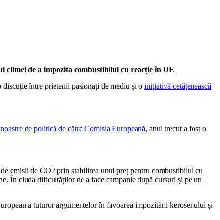
iul climei de a impozita combustibilul cu reacție în UE
 discuție între prietenii pasionați de mediu și o
inițiativă cetățenească
 noastre de politică de către Comisia Europeană
, anul trecut a fost o
 de emisii de CO2 prin stabilirea unui preț pentru combustibilul cu
e. În ciuda dificultăților de a face campanie după cursuri și pe un
 European a tuturor argumentelor în favoarea impozitării kerosenului și