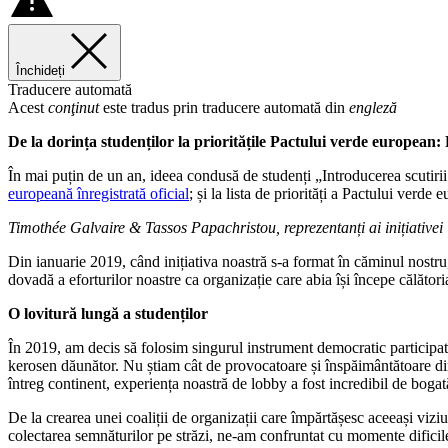
Închideți
Traducere automată
Acest
conţinut
este tradus prin traducere automată din
engleză
De la dorința studenților la prioritățile Pactului verde european: 
În mai puțin de un an, ideea condusă de studenți „Introducerea scutirii 
europeană înregistrată oficial
; și la lista de priorități a Pactului verde 
Timothée Galvaire & Tassos Papachristou,
reprezentanți ai inițiativei
Din ianuarie 2019, când inițiativa noastră s-a format în căminul nostr
dovadă a eforturilor noastre ca organizație care abia își începe călători
O lovitură lungă a studenților
În 2019, am decis să folosim singurul instrument democratic participat
kerosen dăunător. Nu știam cât de provocatoare și înspăimântătoare din 
întreg continent, experiența noastră de lobby a fost incredibil de bogată
De la crearea unei coaliții de organizații care împărtășesc aceeași viz
colectarea semnăturilor pe străzi, ne-am confruntat cu momente dificil