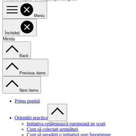
Meniu
Închideți
Meniu
Back
Previous items
Next items
Prima pagină
Orientări practice
Inițiativa cetățenească europeană pe scurt
Cum să colectați semnături
Cum să pregătiți o inițiativă spre înregistrare