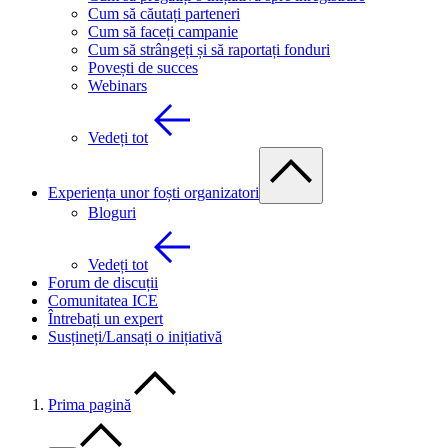
Cum să căutați parteneri
Cum să faceți campanie
Cum să strângeți și să raportați fonduri
Povești de succes
Webinars
Vedeți tot
Experiența unor foști organizatori
Bloguri
Vedeți tot
Forum de discuții
Comunitatea ICE
Întrebați un expert
Susțineți/Lansați o inițiativă
Prima pagină