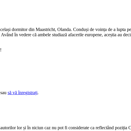
 același dormitor din Maastricht, Olanda. Conduși de voința de a lupta pen
e. Având în vedere că ambele studiază afacerile europene, aceștia au deci
i!
sau
să vă înregistrați
.
utorilor lor și în niciun caz nu pot fi considerate ca reflectând poziț