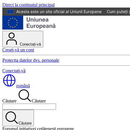
Direct la conținutul principal
Acesta este un site oficial al Uniunii Europene
Cum puteți ș
Conectați-vă
Creați-vă un cont
Protecția datelor dvs. personale
Conectați-vă
română
Căutare
Căutare
Căutare
Forumul inițiativei cetățenești europene