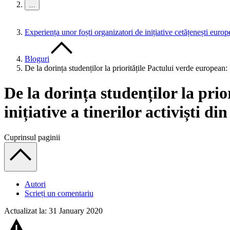
…
Experiența unor foști organizatori de inițiative cetățenești euro
Bloguri
De la dorința studenților la prioritățile Pactului verde european:
De la dorința studenților la pri
inițiative a tinerilor activiști 
Cuprinsul paginii
Autori
Scrieți un comentariu
Actualizat la: 31 January 2020