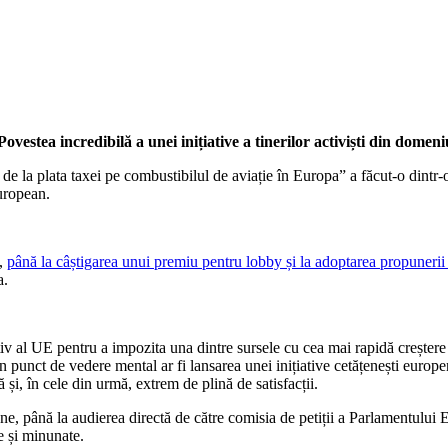
Povestea incredibilă a unei inițiative a tinerilor activiști din domen
de la plata taxei pe combustibilul de aviație în Europa” a făcut-o dintr-o
european.
u,
până la câștigarea unui premiu pentru lobby și la adoptarea propunerii
a.
iv al UE pentru a impozita una dintre sursele cu cea mai rapidă creștere
punct de vedere mental ar fi lansarea unei inițiative cetățenești europen
 și, în cele din urmă, extrem de plină de satisfacții.
iune, până la audierea directă de către comisia de petiții a Parlamentului
e și minunate.