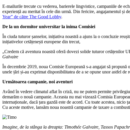
E-mailurile trecute cu vederea, barierele lingvistice, campaniile de ech
experiență au meritat în cele din urmă. Din fericire, angajamentul și 
Year” de către The Good Lobby
.
De la un dormitor universitar la inima Comisiei
În ciuda tuturor șanselor, inițiativa noastră a ajuns la o concluzie reuș
inițiativelor cetățenești europene din trecut,
„Credem că aventura noastră oferă dovezi solide tuturor cetățenilor UE c
Galvaire
În decembrie 2019, noua Comisie Europeană s-a angajat să propună o rev
unele țări și-au exprimat disponibilitatea de a se opune unor astfel de 
Următoarea campanie, noi aventuri
Având în vedere climatul aflat în criză, nu ne putem permite privilegiu
demarăm o nouă campanie. Aceasta nu mai vizează Comisia Europeană, ci 
internaționale, dacă țara gazdă este de acord. Cu toate acestea, nicio
Cu aceste motive, lansăm noua noastră campanie de taxare a combustibilu
Imagine, de la stânga la dreapta: Timothée Galvaire, Tassos Papachr