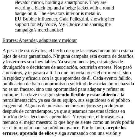
EU Bubble influencer, Gaia Pellegrini, showing her
support for My Voice, My Choice and sharing the
campaign’s merchandise!
Errores: Aprender, adaptarse y mejorar
A pesar de estos éxitos, el hecho de que las cosas fueran bien estaba
lejos de estar garantizado. Ninguna campaña está exenta de desafíos,
y los errores son inevitables. Ya sea en mensajes, estrategias de
divulgación o decisiones de asociación, ocurrirán errores. Nos pasó
a nosotros, y te pasará a ti. Lo que importa no es el error en sí, sino
la rapidez y eficacia con la que aprendes de él. Cada evento fallido,
publicación de bajo compromiso o solicitud de asociación rechazada
no es un fracaso, sino una oportunidad para adaptar y refinar su
enfoque. La clave es seguir
siendo flexible y estar abierto
a la
retroalimentación, ya sea de su equipo, sus seguidores o el público
en general. Algunas de nuestras mejores mejoras se produjeron
después de contratiempos, ya que ajustamos nuestras tácticas en
función de las lecciones aprendidas. Y recuerde, el fracaso es a
menudo el mejor maestro: lo que hoy se siente como un revés podría
ser el trampolín para su próximo avance. Por lo tanto,
acepte los
errores,
aprenda de ellos
y siga avanzando con una visión y