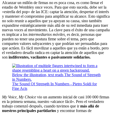
Alcanzar un millón de firmas no es poca cosa, es como llenar el
estadio de Wembley once veces. Para que esto suceda, debe ser la
«estrella del pop» de las ICE: captar la atención, despertar el interés
y mantener el compromiso para amplificar su alcance. Esto significa
no solo reunir a aquellos que ya apoyan su causa, sino también
expandirse estratégicamente más allá de su red inmediata para traer
nuevas voces al movimiento. La clave para el éxito de una campaña
es implicar a los
intermediarios móviles,
es decir, personas que
pueden no tener una postura firme sobre el tema, pero que
comparten valores subyacentes y que podrían ser persuadidas para
que actúen. Es fácil movilizar a aquellos que ya están a bordo, pero
el verdadero desafío radica en captar la atención de aquellos que
son
indiferentes, vacilantes o pasivamente solidarios.
The Sound Of Strength In Numbers - Pietro Soldi for
Fine Acts
My Voice, My Choice
vio un aumento inicial de casi 100 000 firmas
en la primera semana, nuestro «alcance fácil». Pero el verdadero
trabajo comenzó después, cuando tuvimos que ir
más allá de
nuestros principales partidarios
y encontrar formas de