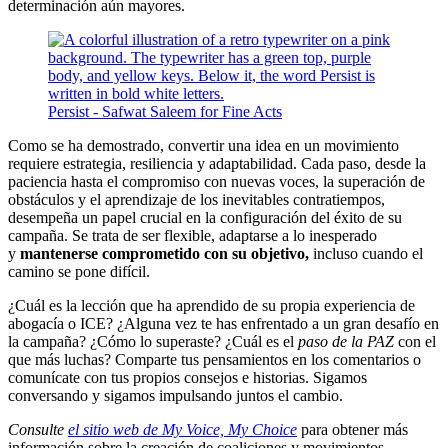
determinación aún mayores.
Persist - Safwat Saleem for Fine Acts
Como se ha demostrado, convertir una idea en un movimiento
requiere estrategia, resiliencia y adaptabilidad. Cada paso, desde la
paciencia hasta el compromiso con nuevas voces, la superación de
obstáculos y el aprendizaje de los inevitables contratiempos,
desempeña un papel crucial en la configuración del éxito de su
campaña. Se trata de ser flexible, adaptarse a lo inesperado
y
mantenerse comprometido con su objetivo,
incluso cuando el
camino se pone difícil.
¿Cuál es la lección que ha aprendido de su propia experiencia de
abogacía o ICE? ¿Alguna vez te has enfrentado a un gran desafío en
la campaña? ¿Cómo lo superaste? ¿Cuál es el
paso de la PAZ
con el
que más luchas? Comparte tus pensamientos en los comentarios o
comunícate con tus propios consejos e historias. Sigamos
conversando y sigamos impulsando juntos el cambio.
Consulte
el sitio web de My Voice, My Choice
para obtener más
información sobre la creación de coaliciones y movimientos.