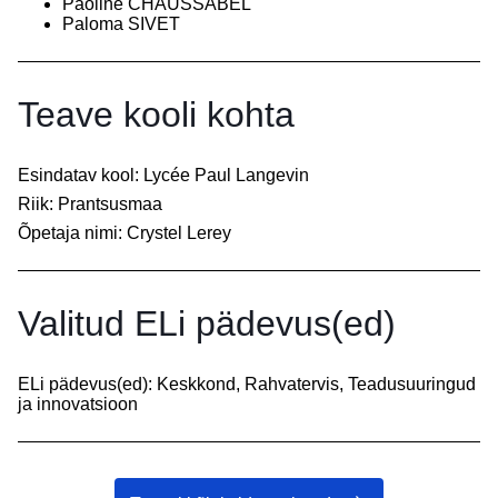
Paoline CHAUSSABEL
Paloma SIVET
Teave kooli kohta
Esindatav kool: Lycée Paul Langevin
Riik: Prantsusmaa
Õpetaja nimi:
Crystel Lerey
Valitud ELi pädevus(ed)
ELi pädevus(ed): Keskkond, Rahvatervis, Teadusuuringud
ja innovatsioon