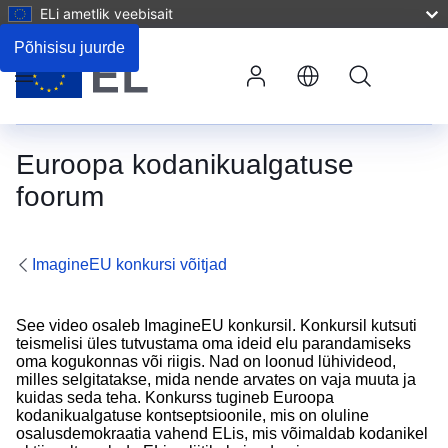
ELi ametlik veebisait
Valitud ELi pädevus(ed)
Põhisisu juurde
Otsing
Menüü
Euroopa kodanikualgatuse
foorum
ImagineEU konkursi võitjad
See video osaleb
ImagineEU konkursil
. Konkursil kutsuti
teismelisi üles tutvustama oma ideid elu parandamiseks
oma kogukonnas või riigis. Nad on loonud lühivideod,
milles selgitatakse, mida nende arvates on vaja muuta ja
kuidas seda teha. Konkurss tugineb
Euroopa
kodanikualgatuse
kontseptsioonile, mis on oluline
osalusdemokraatia vahend ELis, mis võimaldab kodanikel