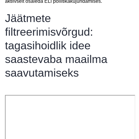
aktiivselt osaleda ELi poliitikakujundamises.
Jäätmete
filtreerimisvõrgud:
tagasihoidlik idee
saastevaba maailma
saavutamiseks
Video
juurde
viiv
link