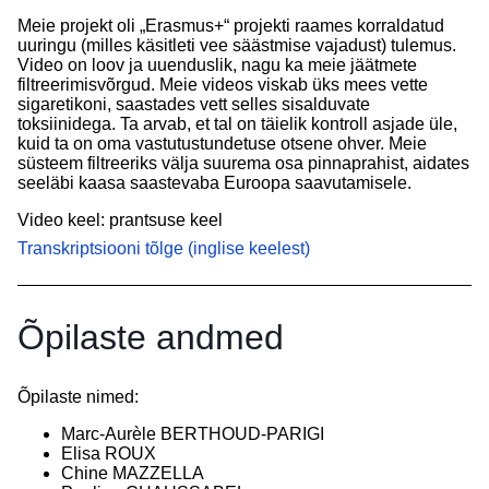
Meie projekt oli „Erasmus+“ projekti raames korraldatud
uuringu (milles käsitleti vee säästmise vajadust) tulemus.
Video on loov ja uuenduslik, nagu ka meie jäätmete
filtreerimisvõrgud. Meie videos viskab üks mees vette
sigaretikoni, saastades vett selles sisalduvate
toksiinidega. Ta arvab, et tal on täielik kontroll asjade üle,
kuid ta on oma vastutustundetuse otsene ohver. Meie
süsteem filtreeriks välja suurema osa pinnaprahist, aidates
seeläbi kaasa saastevaba Euroopa saavutamisele.
Video keel:
prantsuse keel
Transkriptsiooni tõlge (inglise keelest)
Õpilaste andmed
Õpilaste nimed:
Marc-Aurèle BERTHOUD-PARIGI
Elisa ROUX
Chine MAZZELLA