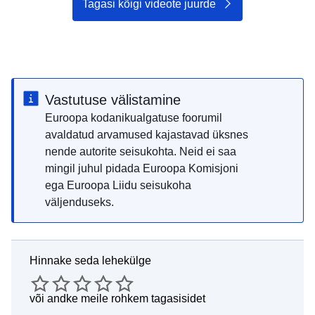
Tagasi kõigi videote juurde
Vastutuse välistamine
Euroopa kodanikualgatuse foorumil
avaldatud arvamused kajastavad üksnes
nende autorite seisukohta. Neid ei saa
mingil juhul pidada Euroopa Komisjoni
ega Euroopa Liidu seisukoha
väljenduseks.
Hinnake seda lehekülge
või
andke meile rohkem tagasisidet