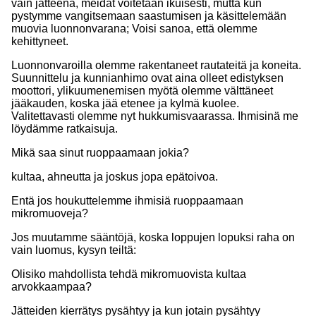
vain jätteenä, meidät voitetaan ikuisesti, mutta kun
pystymme vangitsemaan saastumisen ja käsittelemään
muovia luonnonvarana; Voisi sanoa, että olemme
kehittyneet.
Luonnonvaroilla olemme rakentaneet rautateitä ja koneita.
Suunnittelu ja kunnianhimo ovat aina olleet edistyksen
moottori, ylikuumenemisen myötä olemme välttäneet
jääkauden, koska jää etenee ja kylmä kuolee.
Valitettavasti olemme nyt hukkumisvaarassa. Ihmisinä me
löydämme ratkaisuja.
Mikä saa sinut ruoppaamaan jokia?
kultaa, ahneutta ja joskus jopa epätoivoa.
Entä jos houkuttelemme ihmisiä ruoppaamaan
mikromuoveja?
Jos muutamme sääntöjä, koska loppujen lopuksi raha on
vain luomus, kysyn teiltä:
Olisiko mahdollista tehdä mikromuovista kultaa
arvokkaampaa?
Jätteiden kierrätys pysähtyy ja kun jotain pysähtyy