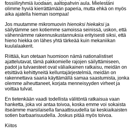
fossiiliryhmiä
luodaan,
aaltopahvin aula. Mielestäni
olimme hyviä kierrättämään paperia, mutta ehkä on myös
aika ajatella hieman isompaa!
Jos muutamme mikromuovin
hienoksi hiekaksi
ja
säilytämme sen kotiemme samoissa seinissä, uskon, että
vähennämme rakennuskustannuksia erityisesti siksi, että
hieno hiekka on lähes yhtä tärkeää kuin mekaniikan
kuulalaakerit.
Riittää, kun otetaan huomioon nämä nationalistiset
ajattelutavat, tämä pakkomielle rajojen säilyttämiseen,
padot ja tulvaesteet ovat väliaikainen ratkaisu, meidän on
etsittävä kehittyneitä kelluntajärjestelmiä, meidän on
rakennettava saaria käyttämällä samaa saastumista, jonka
olemme aiheuttaneet, korjata menneisyyden virheet ja
voittaa tulvat.
En tietenkään vaadi todellista välitöntä ratkaisua vaan
hanketta, joka voi antaa toivoa, koska emme voi sokaista
itseämme marsilaisella fanaattisuudella tai keskiaikaisten
sotien barbaarisuudella. Joskus pitää myös toivoa.
Kiitos