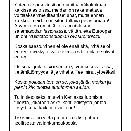
Yhteenvetona viesti on muuttaa näkökulmaa
kaikissa asioissa, meidän on rakennettava
voittaaksemme titaaniset uhat, mutta ennen
kaikkea meidän on sitouduttava pelastamaan!
Aivan kuten on niitä, jotka muistetaan
salamasodan
historiassa,
väitän, että Euroopan
unioni muistetaan
salaman evakuoinnista!
Koska saastuminen ei ole enää sitä, mitä se oli
ennen, myrskyt eivät ole enää sitä, mitä ne olivat
ennen.
On sotia, joita ei voi voittaa ylivoimalla vallassa,
tietämättömyydellä ja vihalla. Tee minut ylpeäksi!
Koska
potilaan terä on se, joka jättää merkin
ja
pienin kivi tuottaa suurimman aallon.
Tulin tietoiseksi muovin Keniassa luomista
tiileistä, jokainen askel kohti edistystä johtaa
tietysti aina kaikkien voittoon!
Tekemistä on vielä paljon, ja siksi puhun
teollisesta vallankumouksesta.