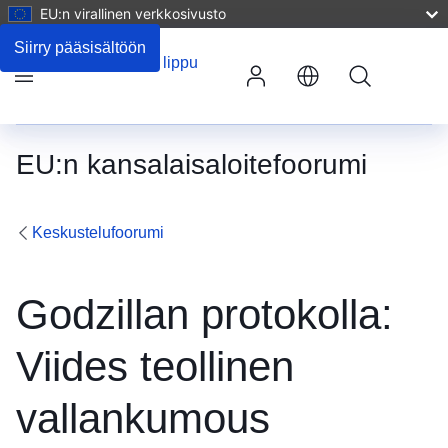
EU:n virallinen verkkosivusto
Kommentit
Siirry pääsisältöön
Haku
Valikko
EU:n kansalaisaloitefoorumi
Keskustelufoorumi
Godzillan protokolla:
Viides teollinen
vallankumous