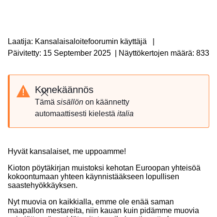
Laatija: Kansalaisaloitefoorumin käyttäjä
|
Päivitetty: 15 September 2025
|
Näyttökertojen määrä: 833
Konekäännös
Sulje
Tämä
sisällön
on käännetty
automaattisesti kielestä
italia
Hyvät kansalaiset, me uppoamme!
Kioton pöytäkirjan muistoksi kehotan Euroopan yhteisöä
kokoontumaan yhteen käynnistääkseen lopullisen
saastehyökkäyksen.
Nyt muovia on kaikkialla, emme ole enää saman
maapallon mestareita, niin kauan kuin pidämme muovia