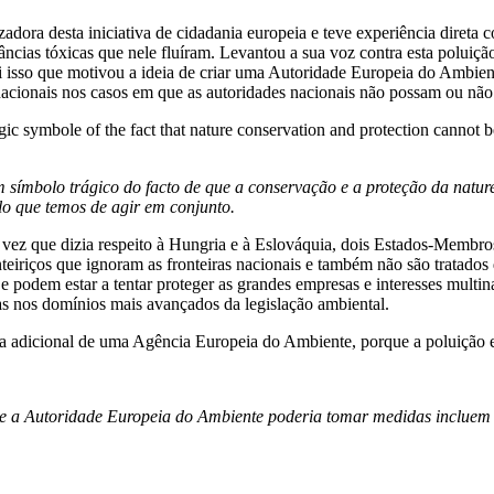
ora desta iniciativa de cidadania europeia e teve experiência direta co
âncias tóxicas que nele fluíram. Levantou a sua voz contra esta poluiç
oi isso que motivou a ideia de criar uma Autoridade Europeia do Ambient
e nacionais nos casos em que as autoridades nacionais não possam ou n
 símbolo trágico do facto de que a conservação e a proteção da natu
lo que temos de agir em conjunto.
 vez que dizia respeito à Hungria e à Eslováquia, dois Estados-Memb
ronteiriços que ignoram as fronteiras nacionais e também não são tratad
 e podem estar a tentar proteger as grandes empresas e interesses multin
as nos domínios mais avançados da legislação ambiental.
a adicional de uma Agência Europeia do Ambiente, porque a poluição e 
e a Autoridade Europeia do Ambiente poderia tomar medidas incluem 