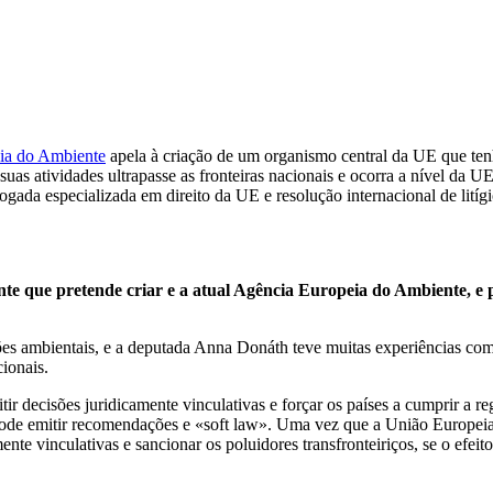
ia do Ambiente
apela à criação de um organismo central da UE que tenh
 atividades ultrapasse as fronteiras nacionais e ocorra a nível da UE. 
gada especializada em direito da UE e resolução internacional de litíg
te que pretende criar e a atual Agência Europeia do Ambiente, e 
 ambientais, e a deputada Anna Donáth teve muitas experiências com o i
ionais.
r decisões juridicamente vinculativas e forçar os países a cumprir a 
 pode emitir recomendações e «soft law». Uma vez que a União Europei
te vinculativas e sancionar os poluidores transfronteiriços, se o efeit