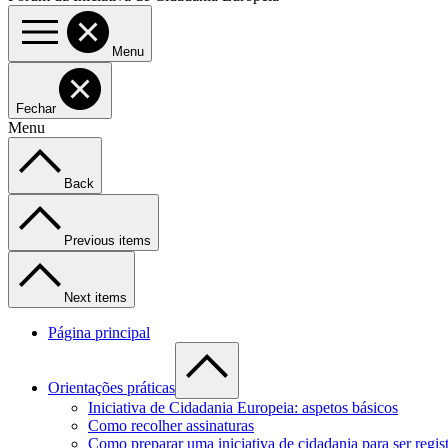
Menu
Fechar
Menu
Back
Previous items
Next items
Página principal
Orientações práticas
Iniciativa de Cidadania Europeia: aspetos básicos
Como recolher assinaturas
Como preparar uma iniciativa de cidadania para ser regis