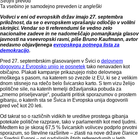
Strojni prevod
Ta
vsebino
je samodejno preveden iz
angleški
Volivci v eni od evropskih držav imajo 27. septembra
priložnost, da se o evropskem vprašanju odločijo v volilni
skrinjici. Vendar so ti referendumi še vedno zelo
nacionalne zadeve in ne nadomeščajo pomanjkanja glasov
javnosti na vseevropski ravni, piše Bruno Kaufmann, avtor
nedavno objavljenega
evropskega potnega lista za
demokracijo
.
Pred 27. septembrskim glasovanjem v Švici o
delovnem
dogovoru z Evropsko unijo je posnetek
tako nenavaden kot
običajno. Plakati kampanje prikazujejo risbo delovnega
moškega s pasom, na katerem so zvezde iz EU, ki se z velikim
dnom stisnejo na rdečo belo švicarsko karto. S tem vizu želijo
politične sile, na katerih temelji državljanska pobuda za
„zmerno priseljevanje“, poudariti pritisk sporazumov o prostem
gibanju, o katerih sta se Švica in Evropska unija dogovorili
pred več kot 20 leti.
Od takrat so o različnih vidikih te ureditve prostega gibanja
potekale politične razprave, tako v parlamentih kot med ljudmi.
Medtem ko je skoraj 67,5 % švicarskih volivcev podprlo prvotni
sporazum, so številne razširitve – zlasti na nove države članice
v Srednji Evropi – pri nadaljnjih štirih referendumih v letih