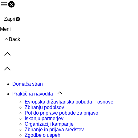
Meni
Zapri
Meni
Back
Previous items
Next items
Domača stran
Praktična navodila
Evropska državljanska pobuda – osnove
Zbiranju podpisov
Pot do priprave pobude za prijavo
Iskanju partnerjev
Organizaciji kampanje
Zbiranje in prijava sredstev
Zgodbe o uspeh