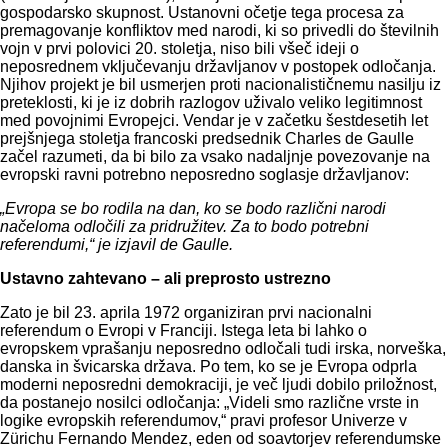
gospodarsko skupnost. Ustanovni očetje tega procesa za
premagovanje konfliktov med narodi, ki so privedli do številnih
vojn v prvi polovici 20. stoletja, niso bili všeč ideji o
neposrednem vključevanju državljanov v postopek odločanja.
Njihov projekt je bil usmerjen proti nacionalističnemu nasilju iz
preteklosti, ki je iz dobrih razlogov uživalo veliko legitimnost
med povojnimi Evropejci. Vendar je v začetku šestdesetih let
prejšnjega stoletja francoski predsednik Charles de Gaulle
začel razumeti, da bi bilo za vsako nadaljnje povezovanje na
evropski ravni potrebno neposredno soglasje državljanov:
„Evropa se bo rodila na dan, ko se bodo različni narodi
načeloma odločili za pridružitev. Za to bodo potrebni
referendumi,“ je izjavil de Gaulle.
Ustavno zahtevano – ali preprosto ustrezno
Zato je bil 23. aprila 1972 organiziran prvi nacionalni
referendum o Evropi v Franciji. Istega leta bi lahko o
evropskem vprašanju neposredno odločali tudi irska, norveška,
danska in švicarska država. Po tem, ko se je Evropa odprla
moderni neposredni demokraciji, je več ljudi dobilo priložnost,
da postanejo nosilci odločanja: „Videli smo različne vrste in
logike evropskih referendumov,“ pravi profesor Univerze v
Zürichu Fernando Mendez, eden od soavtorjev referendumske