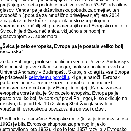
prejšnjega stoletja pridobile pozitivno večino 53–59 odstotkov
glasov. Vendar pa je državljanska pobuda za omejitev teh
svoboščin („pobuda za množično priseljevanje“) leta 2014
zmagala z mrtve točke in sprožila vrsto izpopolnjenih
sprememb v občutljivih preusmerjanjih med Evropsko unijo in
Švico, ki je država nečlanica, vključno s prihodnjim
glasovanjem 27. septembra.
„Švica je zelo evropska, Evropa pa je postala veliko bolj
švicarska“
Zoltan Pallinger, profesor političnih ved na Univerzi Andrassy v
Budimpešti, pravi Zoltan Pallinger, profesor političnih ved na
Univerzi Andrassy v Budimpešti. Skupaj s kolegi iz vse Evrope
je prispeval k
celovitemu poročilu
, ki ga je naročil Evropski
parlament in v katerem je ocenil uporabo in prihodnost
neposredne demokracije v Evropi in o njej: „Kar pa zadeva
evropska vprašanja, je Švica zelo evropska, Evropa pa je
postala veliko bolj švicarska,“ pravi Pallinger, ki se sklicuje na
dejstvo, da je od leta 1972 skoraj 30 držav glasovalo o
vprašanjih evropskega povezovanja po vsej državi.
Predhodnica današnje Evropske unije (ki se je imenovala leta
1992) je bila Evropska skupnost za premog in jeklo
(ustanovljena leta 1952), ki se je leta 1957 razvila v Evropsko