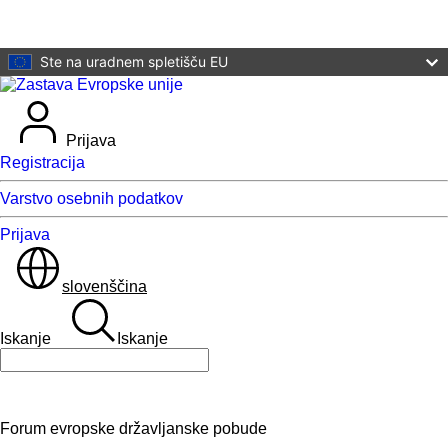
Preskoči na glavno vsebino
Ste na uradnem spletišču EU
Prijava
Registracija
Varstvo osebnih podatkov
Prijava
slovenščina
Iskanje
Iskanje
Iskanje
Forum evropske državljanske pobude