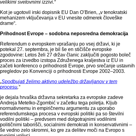
velikimi svetovnimi izzivi.“
Kot je ugotovil irski dopisnik EU Dan O’Brien, „v tenokratski
mehanizem vključevanja v EU vnesite odmerek človeške
drame“.
Prihodnost Evrope – sodobna neposredna demokracija
Referendum o evropskem vprašanju po vsej državi, ki je
potekal 27. septembra, je bil še en stičišče evropske
zgodovine: Letos želi 27 držav članic zaključiti pogosto boleč
proces za izvedbo izstopa Združenega kraljestva iz EU in
začeti konferenco o prihodnosti Evrope, prvo srečanje ustavnih
pregledov po Konvenciji o prihodnosti Evrope 2002–2003.
„
Spodbujati želimo aktivno udeležbo državljanov v tem
procesu
,“
je dejala hrvaška državna sekretarka za evropske zadeve
Andreja Metelko-Zgombić v začetku tega poletja. Kljub
normativnemu in empiričnemu argumentu za uporabo
referendumskega procesa v evropski politiki pa so številni
vodilni politiki – predvsem med dolgotrajnimi vodilnimi
političnimi taborišči, socialnimi demokrati in konservativnimi –
še vedno zelo skromni, ko gre za delitev moči na Evropo s
svojimi volivci.