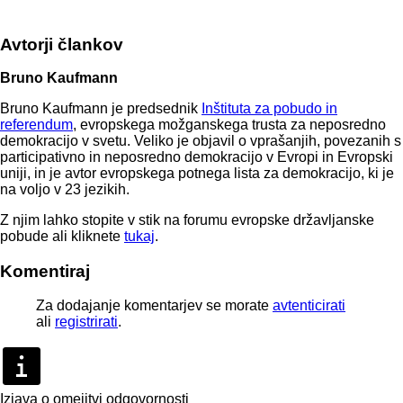
Avtorji člankov
Bruno Kaufmann
Bruno Kaufmann je predsednik
Inštituta za pobudo in
referendum
, evropskega možganskega trusta za neposredno
demokracijo v svetu. Veliko je objavil o vprašanjih, povezanih s
participativno in neposredno demokracijo v Evropi in Evropski
uniji, in je avtor evropskega potnega lista za demokracijo, ki je
na voljo v 23 jezikih.
Z njim lahko stopite v stik na forumu evropske državljanske
pobude ali kliknete
tukaj
.
Komentiraj
Za dodajanje komentarjev se morate
avtenticirati
ali
registrirati
.
Izjava o omejitvi odgovornosti