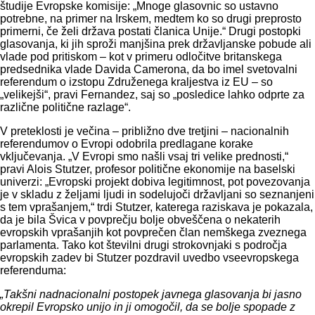
študije Evropske komisije: „Mnoge glasovnic so ustavno
potrebne, na primer na Irskem, medtem ko so drugi preprosto
primerni, če želi država postati članica Unije.“ Drugi postopki
glasovanja, ki jih sproži manjšina prek državljanske pobude ali
vlade pod pritiskom – kot v primeru odločitve britanskega
predsednika vlade Davida Camerona, da bo imel svetovalni
referendum o izstopu Združenega kraljestva iz EU – so
„velikejši“, pravi Fernandez, saj so „posledice lahko odprte za
različne politične razlage“.
V preteklosti je večina – približno dve tretjini – nacionalnih
referendumov o Evropi odobrila predlagane korake
vključevanja. „V Evropi smo našli vsaj tri velike prednosti,“
pravi Alois Stutzer, profesor politične ekonomije na baselski
univerzi: „Evropski projekt dobiva legitimnost, pot povezovanja
je v skladu z željami ljudi in sodelujoči državljani so seznanjeni
s tem vprašanjem,“ trdi Stutzer, katerega raziskava je pokazala,
da je bila Švica v povprečju bolje obveščena o nekaterih
evropskih vprašanjih kot povprečen član nemškega zveznega
parlamenta. Tako kot številni drugi strokovnjaki s področja
evropskih zadev bi Stutzer pozdravil uvedbo vseevropskega
referenduma:
„Takšni nadnacionalni postopek javnega glasovanja bi jasno
okrepil Evropsko unijo in ji omogočil, da se bolje spopade z