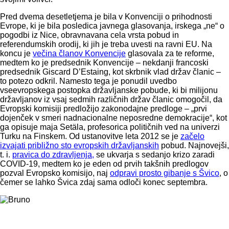
Pred dvema desetletjema je bila v Konvenciji o prihodnosti
Evrope, ki je bila posledica javnega glasovanja, irskega „ne“ o
pogodbi iz Nice, obravnavana cela vrsta pobud in
referendumskih orodij, ki jih je treba uvesti na ravni EU. Na
koncu je
večina članov Konvencije
glasovala za te reforme,
medtem ko je predsednik Konvencije – nekdanji francoski
predsednik Giscard D’Estaing, kot skrbnik vlad držav članic –
to potezo odkril. Namesto tega je ponudil uvedbo
vseevropskega postopka državljanske pobude, ki bi milijonu
državljanov iz vsaj sedmih različnih držav članic omogočil, da
Evropski komisiji predložijo zakonodajne predloge – „prvi
dojenček v smeri nadnacionalne neposredne demokracije“, kot
ga opisuje maja Setäla, profesorica političnih ved na univerzi
Turku na Finskem. Od ustanovitve leta 2012 se je
začelo
izvajati približno sto evropskih državljanskih
pobud. Najnovejši,
t. i.
pravica do zdravljenja,
se ukvarja s sedanjo krizo zaradi
COVID-19, medtem ko je eden od prvih takšnih predlogov
pozval Evropsko komisijo, naj
odpravi prosto gibanje s Švico
, o
čemer se lahko Švica zdaj sama odloči konec septembra.