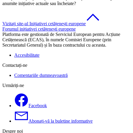
anumite inițiative actuale sau încheiate?
Vizitați site-ul Inițiativei cetățenești europene
Forumul inițiativei cetățenești europene
Platforma este gestionată de Serviciul European pentru Acțiune
Cetățenească (ECAS), în numele Comisiei Europene (prin
Secretariatul General) și în baza contractului cu aceasta.
Accesibilitate
Contactați-ne
Comentariile dumneavoastră
Urmăriți-ne
Facebook
Abonați-vă la buletine informative
Despre noi