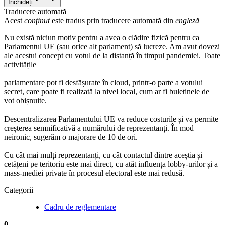
Închideți
Traducere automată
Acest
conţinut
este tradus prin traducere automată din
engleză
Nu există niciun motiv pentru a avea o clădire fizică pentru ca
Parlamentul UE (sau orice alt parlament) să lucreze. Am avut dovezi
ale acestui concept cu votul de la distanță în timpul pandemiei. Toate
activitățile
parlamentare pot fi desfășurate în cloud, printr-o parte a votului
secret, care poate fi realizată la nivel local, cum ar fi buletinele de
vot obișnuite.
Descentralizarea Parlamentului UE va reduce costurile și va permite
creșterea semnificativă a numărului de reprezentanți. În mod
neironic, sugerăm o majorare de 10 de ori.
Cu cât mai mulți reprezentanți, cu cât contactul dintre aceștia și
cetățeni pe teritoriu este mai direct, cu atât influența lobby-urilor și a
mass-mediei private în procesul electoral este mai redusă.
Categorii
Cadru de reglementare
0