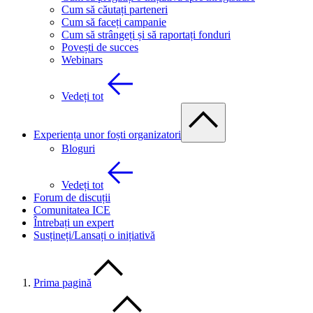
Cum să căutați parteneri
Cum să faceți campanie
Cum să strângeți și să raportați fonduri
Povești de succes
Webinars
Vedeți tot
Experiența unor foști organizatori
Bloguri
Vedeți tot
Forum de discuții
Comunitatea ICE
Întrebați un expert
Susțineți/Lansați o inițiativă
Prima pagină