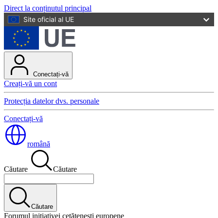
Direct la conținutul principal
Site oficial al UE
Conectați-vă
Creați-vă un cont
Protecția datelor dvs. personale
Conectați-vă
română
Căutare
Căutare
Căutare
Forumul inițiativei cetățenești europene