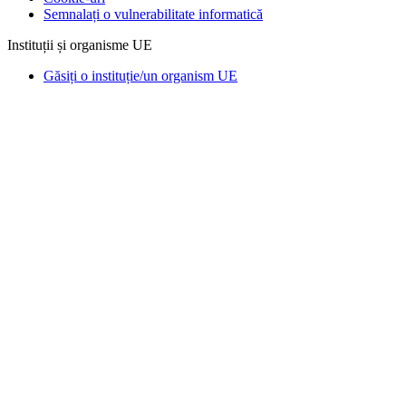
Semnalați o vulnerabilitate informatică
Instituții și organisme UE
Găsiți o instituție/un organism UE