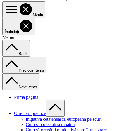
Meniu
Închideți
Meniu
Back
Previous items
Next items
Prima pagină
Orientări practice
Inițiativa cetățenească europeană pe scurt
Cum să colectați semnături
Cum să pregătiți o inițiativă spre înregistrare