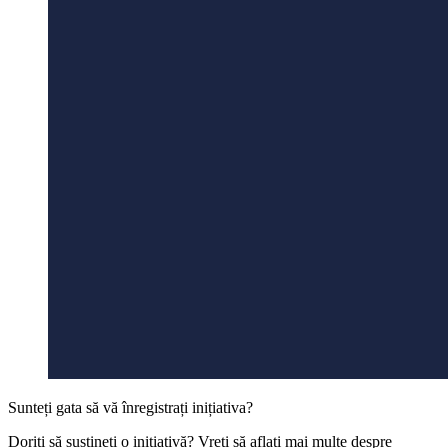
Sunteți gata să vă înregistrați inițiativa?
Doriți să susțineți o inițiativă? Vreți să aflați mai multe despre