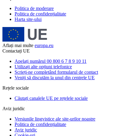
Politica de moderare
Politica de confidențialitate
Harta site-ului
Aflați mai multe
europa.eu
Contactați UE
Apelați numărul 00 800 6 7 8 9 10 11
Utilizați alte opțiuni telefonice
Scrieți-ne completând formularul de contact
Veniți să discutăm la unul din centrele UE
Rețele sociale
Căutați canalele UE pe rețelele sociale
Aviz juridic
Versiunile lingvistice ale site-urilor noastre
Politica de confidențialitate
Aviz juridic
Cookie-uri