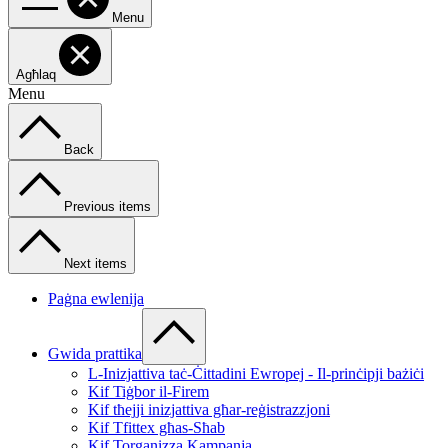
Menu
Agħlaq
Menu
Back
Previous items
Next items
Paġna ewlenija
Gwida prattika
L-Inizjattiva taċ-Ċittadini Ewropej - Il-prinċipji bażiċi
Kif Tiġbor il-Firem
Kif tħejji inizjattiva għar-reġistrazzjoni
Kif Tfittex għas-Sħab
Kif Torganizza Kampanja