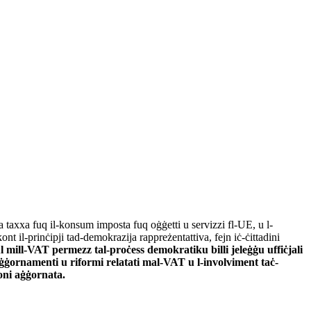
a taxxa fuq il-konsum imposta fuq oġġetti u servizzi fl-UE, u l-
nt il-prinċipji tad-demokrazija rappreżentattiva, fejn iċ-ċittadini
 mill-VAT permezz tal-proċess demokratiku billi jeleġġu uffiċjali
aġġornamenti u riformi relatati mal-VAT u l-involviment taċ-
joni aġġornata.