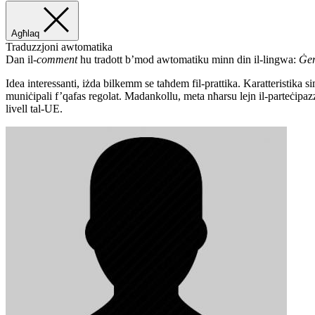
Agħlaq
Traduzzjoni awtomatika
Dan il-
comment
hu tradott b’mod awtomatiku minn din il-lingwa:
Ġe
Idea interessanti, iżda bilkemm se taħdem fil-prattika. Karatteristika simil
muniċipali f’qafas regolat. Madankollu, meta nħarsu lejn il-parteċipazzj
livell tal-UE.