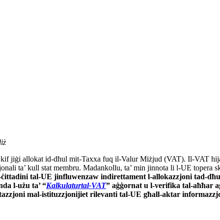
liż
kif jiġi allokat id-dħul mit-Taxxa fuq il-Valur Miżjud (VAT). Il-VAT hij
nali ta’ kull stat membru. Madankollu, ta’ min jinnota li l-UE topera sko
ċittadini tal-UE jinfluwenzaw indirettament l-allokazzjoni tad-dħul
nda l-użu ta’ “
Kalkulatur
tal-VAT
” aġġornat u l-verifika tal-aħħar 
ltazzjoni mal-istituzzjonijiet rilevanti tal-UE għall-aktar informazz