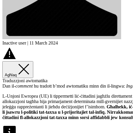
Inactive user | 11 March 2024
Agħlaq
Traduzzjoni awtomatika
Dan il-
comment
hu tradott b’mod awtomatiku minn din il-lingwa:
Ing
L-Unjoni Ewropea (UE) li tippermetti liċ-ċittadini jagħżlu direttament 
allokazzjoni tagħha hija primarjament determinata mill-gvernijiet nazzjo
jeleġġu rappreżentanti li jieħdu deċiżjonijiet f’isimhom.
Għalhekk, iċ-
li jsawru l-politiki tat-taxxa u l-prijoritajiet tal-infiq. Nirrakkoma
ċittadini fl-allokazzjoni tat-taxxa minn sorsi affidabbli jew konsu