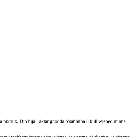
ma nixtrux. Din hija l-aktar għodda b’saħħitha li kull wieħed minna