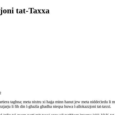
zjoni tat-Taxxa
ż
-kartiera tagħna; meta nixtru xi ħaġa minn ħanut jew meta niddeċiedu li 
zjarju li fih din l-għażla għadha nieqsa huwa l-allokazzjoni tat-taxxi.