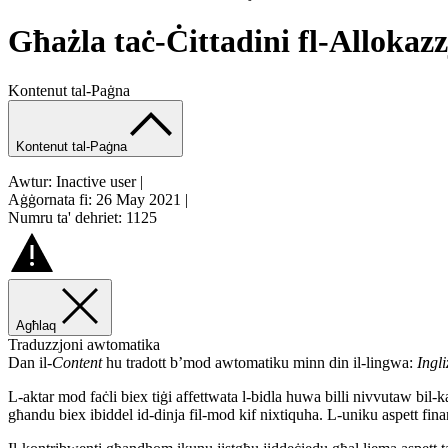
Għażla taċ-Ċittadini fl-Allokaz
Kontenut tal-Paġna
Kontenut tal-Paġna
Awtur: Inactive user
|
Aġġornata fi: 26 May 2021
|
Numru ta' dehriet: 1125
Agħlaq
Traduzzjoni awtomatika
Dan il-
Content
hu tradott b’mod awtomatiku minn din il-lingwa:
Ingli
L-aktar mod faċli biex tiġi affettwata l-bidla huwa billi nivvutaw bil
għandu biex ibiddel id-dinja fil-mod kif nixtiquha. L-uniku aspett finan