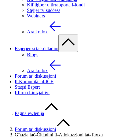
Kif tiġbor u tirrapporta l-fondi
Stejjer ta' suċċess
Webinars
Ara kollox
Esperjenzi taċ-ċittadini
Blogs
Ara kollox
Forum ta’ diskussjoni
Il-Komunità tal-IĊE
Staqsi Espert
Iffirma l-inizjattivi
Paġna ewlenija
Forum ta’ diskussjoni
Għażla taċ-Ċittadini fl-Allokazzjoni tat-Taxxa