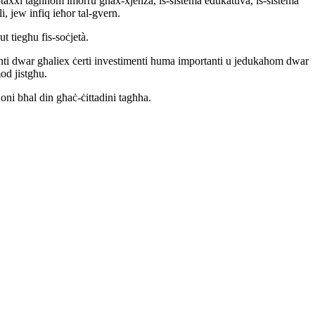
-taxxi tagħhom imorru għax-xjenza, is-sistema edukattiva, is-sistema
li, jew infiq ieħor tal-gvern.
t tiegħu fis-soċjetà.
-votanti dwar għaliex ċerti investimenti huma importanti u jedukahom dwar
od jistgħu.
oni bħal din għaċ-ċittadini tagħha.