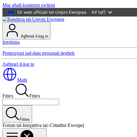
Mur għall-kontenut ewlieni
Sit web uffiċjali tal-Unjoni Ewropea
Kif taf?
Agħmel il-log in
Irreġistra
Protezzjoni tad-data personali tiegħek
Agħmel il-log in
Malti
Fittex
Fittex
Fittex
Forum tal-Inizjattiva taċ-Ċittadini Ewropej