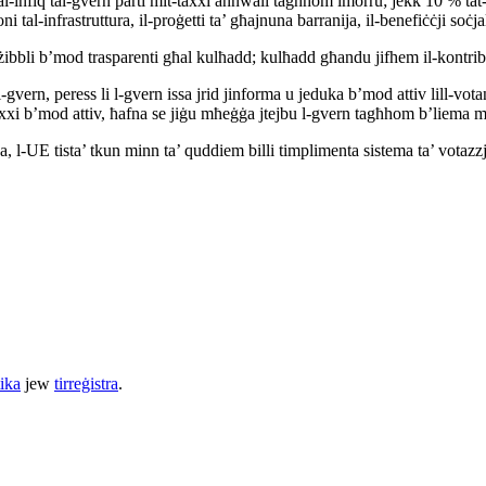
l-infiq tal-gvern parti mit-taxxi annwali tagħhom imorru; jekk 10 % tat
i tal-infrastruttura, il-proġetti ta’ għajnuna barranija, il-benefiċċji soċja
iżibbli b’mod trasparenti għal kulħadd; kulħadd għandu jifhem il-kontribu
tal-gvern, peress li l-gvern issa jrid jinforma u jeduka b’mod attiv lill
wixxi b’mod attiv, ħafna se jiġu mħeġġa jtejbu l-gvern tagħhom b’liema m
 l-UE tista’ tkun minn ta’ quddiem billi timplimenta sistema ta’ votazzj
ika
jew
tirreġistra
.