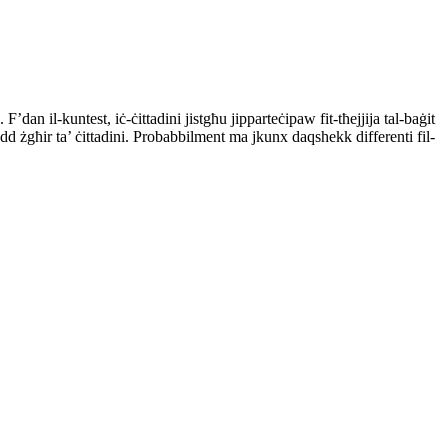
 F’dan il-kuntest, iċ-ċittadini jistgħu jipparteċipaw fit-tħejjija tal-baġit
add żgħir ta’ ċittadini. Probabbilment ma jkunx daqshekk differenti fil-