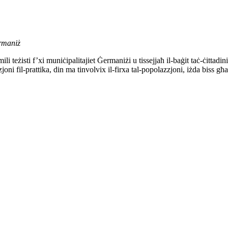
rmaniż
i teżisti f’xi muniċipalitajiet Ġermaniżi u tissejjaħ il-baġit taċ-ċittadini.
oni fil-prattika, din ma tinvolvix il-firxa tal-popolazzjoni, iżda biss għ