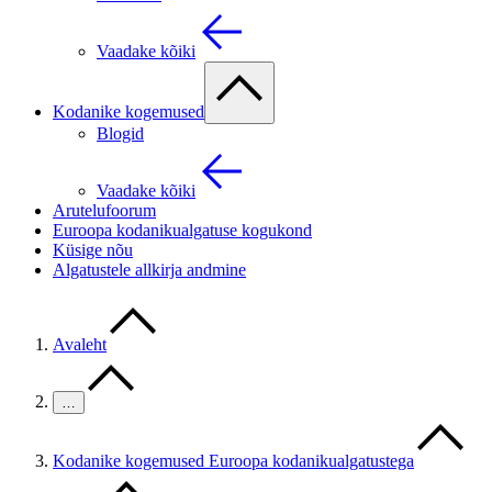
Vaadake kõiki
Kodanike kogemused
Blogid
Vaadake kõiki
Arutelufoorum
Euroopa kodanikualgatuse kogukond
Küsige nõu
Algatustele allkirja andmine
Avaleht
…
Kodanike kogemused Euroopa kodanikualgatustega