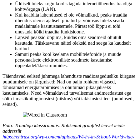
Üldiselt tuleks kogu koolis tagada internetiühendus traadiga
kohtvõrguga (LAN).
Kui kaablita lahendused ei ole võimalikud, peaks traadita
ühendus olema ajaliselt piiratud ja võimsus tuleks seada
madalaimale kasutustasemele. Pärast töö lõppu ei tohi
unustada kõiki traadita funktsioone.
Lapsed peaksid õppima, kuidas oma seadmeid ohutult
kasutada. Täiskasvanu näitel oleksid nad seega ka kaudselt
haritud.
Samuti peaks kool keelama mobiiltelefonide ja muude
personaalsete elektrooniliste seadmete kasutamise
õppealadel/klassiruumides.
Täiendavad eelised juhtmega lahenduste raadiosagedusliku kiirguse
puudumisele on järgmised: Nad on palju rohkem vigased,
tõhusamad energiatarbimises ja ohutumad pikaajaliseks
kasutamiseks. Need võimaldavad turvalisemat andmeedastust ega
sõltu ilmastikutingimustest (niiskus) või takistustest teel (puudused,
seinad).
Foto: Traadiga klassiruumis. Rohkemat graafilist teavet leiate
aadressilt
https://ehtrust.org/wp-content/uploads/Wi-Fi-in-School-Worldwide-