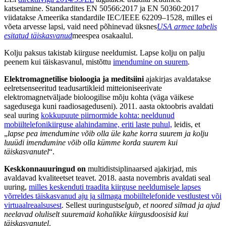
katsetamine. Standardites EN 50566:2017 ja EN 50360:2017
viidatakse Ameerika standardile IEC/IEEE 62209–1528, milles ei
võeta arvesse lapsi, vaid need põhinevad üksnes
USA armee tabelis
esitatud täiskasvanud
meespea osakaalul.
Kolju paksus takistab kiirguse neeldumist. Lapse kolju on palju
peenem kui täiskasvanul, mistõttu
imendumine on suurem
.
Elektromagnetilise bioloogia ja meditsiini
ajakirjas avaldatakse
eelretsenseeritud teadusartikleid mitteioniseerivate
elektromagnetväljade bioloogilise mõju kohta (väga väikese
sagedusega kuni raadiosageduseni). 2011. aasta oktoobris avaldati
seal uuring
kokkupuute piirnormide kohta: neeldunud
mobiiltelefonikiirguse alahindamine, eriti laste puhul,
leidis, et
„
lapse pea imendumine võib olla üle kahe korra suurem ja kolju
luuüdi imendumine võib olla kümme korda suurem kui
täiskasvanutel
“.
Keskkonnauuringud on
multidistsiplinaarsed ajakirjad, mis
avaldavad kvaliteetset teavet. 2018. aasta novembris avaldati seal
uuring,
milles keskenduti traadita kiirguse neeldumisele lapses
võrreldes täiskasvanud aju ja silmaga mobiiltelefonide vestlustest või
virtuaalreaalsusest
. Sellest uuringust
selgub, et noored silmad ja ajud
neelavad oluliselt suuremaid kohalikke kiirgusdoosisid kui
täiskasvanutel
.