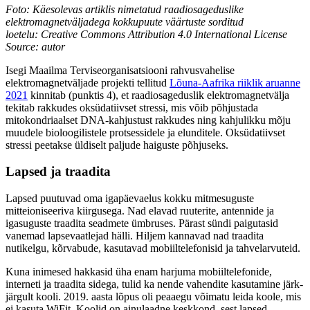
Foto: Käesolevas artiklis nimetatud raadiosageduslike
elektromagnetväljadega kokkupuute
väärtuste sorditud
loetelu: Creative Commons Attribution 4.0 International License
Source: autor
Isegi Maailma Terviseorganisatsiooni rahvusvahelise
elektromagnetväljade projekti tellitud
Lõuna-Aafrika riiklik aruanne
2021
kinnitab (punktis 4), et raadiosageduslik elektromagnetvälja
tekitab rakkudes oksüdatiivset stressi, mis võib põhjustada
mitokondriaalset DNA-kahjustust rakkudes ning kahjulikku mõju
muudele bioloogilistele protsessidele ja elunditele. Oksüdatiivset
stressi peetakse üldiselt paljude haiguste põhjuseks.
Lapsed ja traadita
Lapsed puutuvad oma igapäevaelus kokku mitmesuguste
mitteioniseeriva kiirgusega. Nad elavad ruuterite, antennide ja
igasuguste traadita seadmete ümbruses. Pärast sündi paigutasid
vanemad lapsevaatlejad hälli. Hiljem kannavad nad traadita
nutikelgu, kõrvabude, kasutavad mobiiltelefonisid ja tahvelarvuteid.
Kuna inimesed hakkasid üha enam harjuma mobiiltelefonide,
interneti ja traadita sidega, tulid ka nende vahendite kasutamine järk-
järgult kooli. 2019. aasta lõpus oli peaaegu võimatu leida koole, mis
ei kasuta WiFit. Koolid on ainulaadne keskkond, sest lapsed