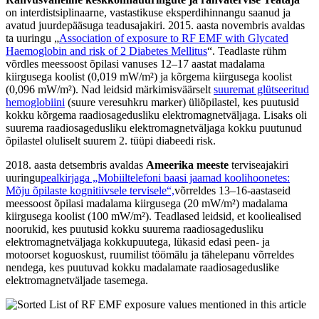
on interdistsiplinaarne, vastastikuse eksperdihinnangu saanud ja
avatud juurdepääsuga teadusajakiri. 2015. aasta novembris avaldas
ta uuringu „
Association of exposure to RF EMF with Glycated
Haemoglobin and risk of 2 Diabetes Mellitus
“. Teadlaste rühm
võrdles meessoost õpilasi vanuses 12–17 aastat madalama
kiirgusega koolist (0,019 mW/m²) ja kõrgema kiirgusega koolist
(0,096 mW/m²). Nad leidsid märkimisväärselt
suuremat glütseeritud
hemoglobiini
(suure veresuhkru marker) üliõpilastel, kes puutusid
kokku kõrgema raadiosagedusliku elektromagnetväljaga. Lisaks oli
suurema raadiosagedusliku elektromagnetväljaga kokku puutunud
õpilastel oluliselt suurem 2. tüüpi diabeedi risk.
2018. aasta detsembris avaldas
Ameerika meeste
terviseajakiri
uuringu
pealkirjaga „Mobiiltelefoni baasi jaamad koolihoonetes:
Mõju õpilaste kognitiivsele tervisele“,
võrreldes 13–16-aastaseid
meessoost õpilasi madalama kiirgusega (20 mW/m²) madalama
kiirgusega koolist (100 mW/m²). Teadlased leidsid, et kooliealised
noorukid, kes puutusid kokku suurema raadiosagedusliku
elektromagnetväljaga kokkupuutega, lükasid edasi peen- ja
motoorset koguoskust, ruumilist töömälu ja tähelepanu võrreldes
nendega, kes puutuvad kokku madalamate raadiosageduslike
elektromagnetväljade tasemega.