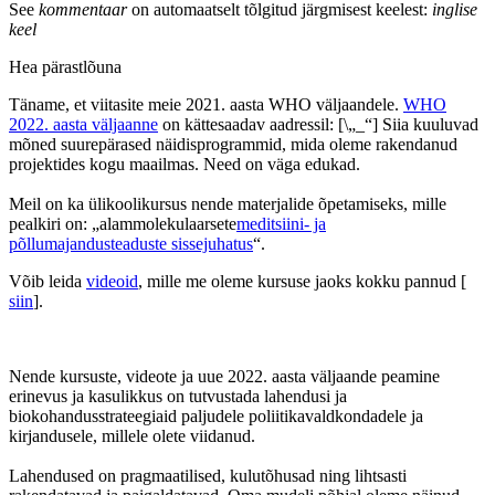
See
kommentaar
on automaatselt tõlgitud järgmisest keelest:
inglise
keel
Hea pärastlõuna
Täname, et viitasite meie 2021. aasta WHO väljaandele.
WHO
2022. aasta väljaanne
on kättesaadav aadressil: [\„_“] Siia kuuluvad
mõned suurepärased näidisprogrammid, mida oleme rakendanud
projektides kogu maailmas. Need on väga edukad.
Meil on ka ülikoolikursus nende materjalide õpetamiseks, mille
pealkiri on: „alammolekulaarsete
meditsiini- ja
põllumajandusteaduste sissejuhatus
“.
Võib leida
videoid
, mille me oleme kursuse jaoks kokku pannud [
siin
].
Nende kursuste, videote ja uue 2022. aasta väljaande peamine
erinevus ja kasulikkus on tutvustada lahendusi ja
biokohandusstrateegiaid paljudele poliitikavaldkondadele ja
kirjandusele, millele olete viidanud.
Lahendused on pragmaatilised, kulutõhusad ning lihtsasti