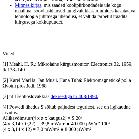
Mitmes kirjas,
mis saadeti koolipiirkondadele üle kogu
maailma, soovitasid arstid tungivalt klassiruumides kasutatava
tehnoloogia juhtmega ühendusi, et vältida tarbetut traadita
kiirgusega kokkupuudet.
Viited:
[1] Meahl, H. R.: Mikrolaine kiirgusmonitor, Electronics 32, 1959,
lk 138–140
[2] Karel MarHa, Jan Musil, Hana Tuhá: Elektromagnetické pol a
životní prostředí, 1968
[3] nt Tšehhoslovakkias
dekreediga nr 408/1990.
[4] Powedi tihedus
S
sõltub paljudest teguritest, see on ligikaudne
arvutus:
Allikavõimsus/(4 x π x kaugus2) = S 20/
(4 x 3,14 x 0,22) = 39,8 mW/m² ● 40 000 µW/m² 100/
(4 x 3,14 x 12) = 7,0 mW/m² ● 8 000 µW/m²