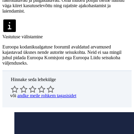
rakendatavad ja paigaldatavad. Oma mudeli põhjal oleme näinud
väga kiiret kasutuselevõttu ning rajatiste ajakohastamist ja
laiendamist.
Vastutuse välistamine
Euroopa kodanikualgatuse foorumil avaldatud arvamused
kajastavad üksnes nende autorite seisukohta. Neid ei saa mingil
juhul pidada Euroopa Komisjoni ega Euroopa Liidu seisukoha
väljenduseks.
Hinnake seda lehekülge
või
andke meile rohkem tagasisidet