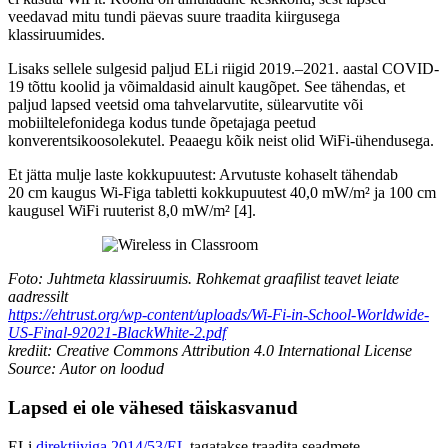
veedavad mitu tundi päevas suure traadita kiirgusega
klassiruumides.
Lisaks sellele sulgesid paljud ELi riigid 2019.–2021. aastal COVID-
19 tõttu koolid ja võimaldasid ainult kaugõpet. See tähendas, et
paljud lapsed veetsid oma tahvelarvutite, sülearvutite või
mobiiltelefonidega kodus tunde õpetajaga peetud
konverentsikoosolekutel. Peaaegu kõik neist olid WiFi-ühendusega.
Et jätta mulje laste kokkupuutest: Arvutuste kohaselt tähendab
20 cm kaugus Wi-Figa tabletti kokkupuutest 40,0 mW/m² ja 100 cm
kaugusel WiFi ruuterist 8,0 mW/m² [4].
Foto: Juhtmeta klassiruumis. Rohkemat graafilist teavet leiate
aadressilt
https://ehtrust.org/wp-content/uploads/Wi-Fi-in-School-Worldwide-
US-Final-92021-BlackWhite-2.pdf
krediit: Creative Commons Attribution 4.0 International License
Source:
Autor on loodud
Lapsed ei ole vähesed täiskasvanud
ELi
direktiiviga 2014/53/EL
tagatakse traadita seadmete