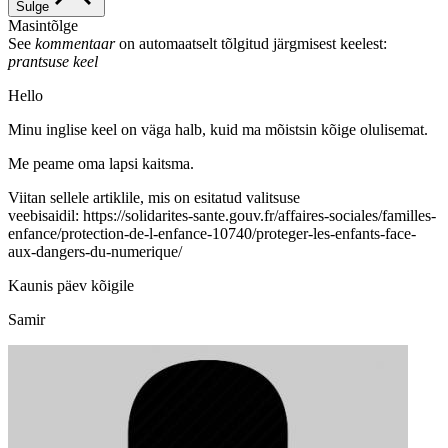
Sulge
Masintõlge
See
kommentaar
on automaatselt tõlgitud järgmisest keelest:
prantsuse keel
Hello
Minu inglise keel on väga halb, kuid ma mõistsin kõige olulisemat.
Me peame oma lapsi kaitsma.
Viitan sellele artiklile, mis on esitatud valitsuse
veebisaidil: https://solidarites-sante.gouv.fr/affaires-sociales/familles-
enfance/protection-de-l-enfance-10740/proteger-les-enfants-face-
aux-dangers-du-numerique/
Kaunis päev kõigile
Samir