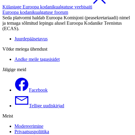
Külastage Euroopa kodanikualgatuse veebisaiti
Euroopa kodanikualgatuse foorum
Seda platvormi haldab Euroopa Komisjoni (peasekretariaadi) nimel
ja temaga sõlmitud lepingu alusel Euroopa Kodanike Teenistus
(ECAS).
Juurdepääsetavus
Võtke meiega ühendust
Andke meile tagasisidet
Jälgige meid
Facebook
Tellige uudiskirjad
Meist
Modereerimine
Privaatsuspoliitika