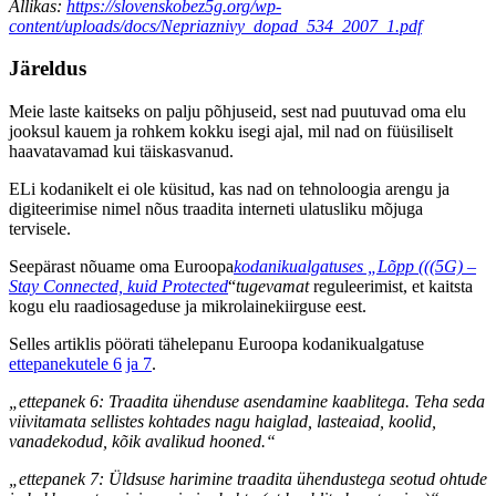
Allikas:
https://slovenskobez5g.org/wp-
content/uploads/docs/Nepriaznivy_dopad_534_2007_1.pdf
Järeldus
Meie laste kaitseks on palju põhjuseid, sest nad puutuvad oma elu
jooksul kauem ja rohkem kokku isegi ajal, mil nad on füüsiliselt
haavatavamad kui täiskasvanud.
ELi kodanikelt ei ole küsitud, kas nad on tehnoloogia arengu ja
digiteerimise nimel nõus traadita interneti ulatusliku mõjuga
tervisele.
Seepärast nõuame oma Euroopa
kodanikualgatuses „Lõpp (((5G) –
Stay Connected, kuid Protected
“
tugevamat
reguleerimist, et kaitsta
kogu elu raadiosageduse ja mikrolainekiirguse eest.
Selles artiklis pöörati tähelepanu Euroopa kodanikualgatuse
ettepanekutele 6
ja 7
.
„ettepanek 6:
Traadita ühenduse asendamine kaablitega. Teha seda
viivitamata sellistes kohtades nagu haiglad, lasteaiad, koolid,
vanadekodud, kõik avalikud hooned.“
„ettepanek 7: Üldsuse harimine traadita ühendustega seotud ohtude