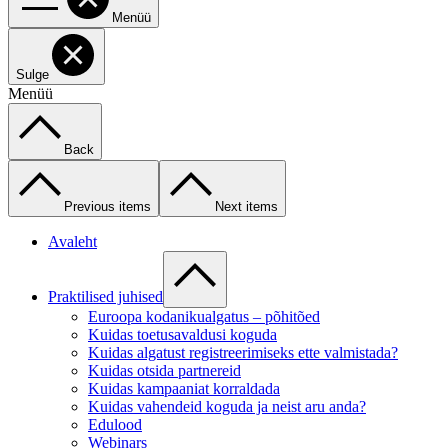
Menüü
Sulge
Menüü
Back
Previous items
Next items
Avaleht
Praktilised juhised
Euroopa kodanikualgatus – põhitõed
Kuidas toetusavaldusi koguda
Kuidas algatust registreerimiseks ette valmistada?
Kuidas otsida partnereid
Kuidas kampaaniat korraldada
Kuidas vahendeid koguda ja neist aru anda?
Edulood
Webinars