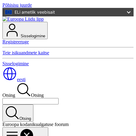
Põhisisu juurde
ELi ametlik veebisait
Sisselogimine
Registreeruge
Teie isikuandmete kaitse
Sisselogimine
eesti
Otsing
Otsing
Otsing
Euroopa kodanikualgatuse foorum