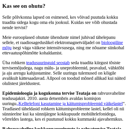
Kas see on ohutu?
Selle põlvkonna lapsed on esimesed, kes võivad puutuda kokku
traadita sidega kogu oma elu jooksul. Kuidas see võib ohustada
nende tervist?
Meie eurooplased ohutute ühenduste nimel juhivad tähelepanu
sellele, et raadiosageduslikel elektromagnetväljadel on
bioloogiline
mõju
isegi väga väikese intensiivsusega, ning me nõuame siinkohal
ettevaatuspõhimõtte kohaldamist.
Üha rohkem
teadusuuringuid seostab
seda traadita kiirgust tõsiste
tervisemõjudega, nagu mälu- ja uneprobleemid, peavalud, vähktõbi
ja aju arengu kahjustamine. Selle uuringu tulemused on kõigile
avalikult kättesaadavad. Allpool on toodud mõned allikad kui näited
olulistest järeldustest.
Epidemioloogia ja kogukonna tervise Teataja on
rahvusvaheline
teadusajakiri. 2010. aasta detsembris avaldas komisjon
uuringu
„Kelltelefoni kasutamine ja käitumisprobleemid väikelastel
“.
Teadlased täheldasid rohkem käitumisprobleeme lastel, kellel oli nii
sünnieelne kui ka sünnijärgne kokkupuude mobiiltelefonidega,
võrreldes lastega, kes ei puutunud kokku kummaski ajavahemikus.
Rahvusvaheline keskkonnauuringute ja rahvatervise Teataja