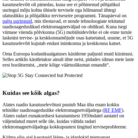
kasutuselevõtt oli pimedas, kuna see ei põhinenud põhjalikul
uuringul mõju kohta ühisele tervisele ega hõlmanud ühtegi
ulatuslikku ja põhjalikku terviseseire programmi. Tänapäeval on
palju uuringuid
, mis tõestavad, et nende tehnoloogiate tekitatud
raadiosageduslikud elektromagnetväljad on ohtlikud. Kuna isegi
viimase viienda põlvkonna (5G) mobiilsidevõrke ei ole enne turule
laskmist tervise- ja keskkonnamõjude osas katsetatud, usume, et 5G
kasutuselevõtt kujutab endast inimkonna ja keskkonna katset.
Oma Euroopa kodanikualgatuses käsitleme paljusid muid küsimusi.
Selles artiklis käsitletakse ainult ühte neist, pidades silmas meie laste
eest hoolitsemist, „meie kõige väärtuslikumat omandit“.
Kuidas see kõik algas?
Alates raadio kasutuselevõtust puutub Maa üha enam kokku
tehislike raadiosageduslike elektromagnetväljadega (
RF EMF
).
Alates radari esmakordsest kasutamisest 1950ndatel aastatel on
väljendatud muret selle üle, kuidas vältida radari
elektromagnetväljadega kokkupuutest tingitud terviseprobleeme.
Külma sõja ajal kasutasid lääne- ja idaplokid teistsugust