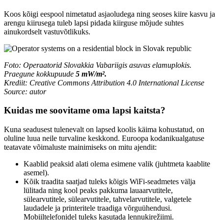
Koos kõigi eespool nimetatud asjaoludega ning seoses kiire kasvu ja
arengu kiirusega tuleb lapsi pidada kiirguse mõjude suhtes
ainukordselt vastuvõtlikuks.
Foto: Operaatorid Slovakkia Vabariigis asuvas elamuplokis.
Praegune kokkupuude
5 mW/m².
Krediit: Creative Commons Attribution 4.0 International License
Source: autor
Kuidas me soovitame oma lapsi kaitsta?
Kuna seadusest tulenevalt on lapsed koolis käima kohustatud, on
oluline luua neile turvaline keskkond. Euroopa kodanikualgatuse
teatavate võimaluste mainimiseks on mitu ajendit:
Kaablid peaksid alati olema esimene valik (juhtmeta kaablite
asemel).
Kõik traadita saatjad tuleks kõigis WiFi-seadmetes välja
lülitada ning kool peaks pakkuma lauaarvutitele,
sülearvutitele, sülearvutitele, tahvelarvutitele, valgetele
laudadele ja printeritele traadiga võrguühendusi.
Mobiiltelefonidel tuleks kasutada lennukirežiimi.