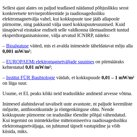
Sellest ajast alates on paljud teadlased näidanud põhjuslikku seost
konkreetsete terviseprobleemide ja raadiosagedusliku
elektromagnetvälja vahel, kui kokkupuute tase jääb allapoole
piirnorme, ning pakkusid välja uued kokkupuutesuunised. Kuid
tänapäeval eiratakse endiselt selle valdkonna ülemaailmselt tuntud
eksperdiorganisatsioone, välja arvatud ICNIRP, näiteks:
–
Bioalgatuse
väited, mis ei avalda inimestele täheldatavat mõju alla
0,001
mW/m²
;
–
EUROPAEMi elektromagnetväljade suunises
on piirmääraks
kehtestatud
0,01
mW/m²
;
–
Institut FÜR Baubiologie
väidab, et kokkupuude
0,01
–
1
mW/m²
on liiga suur.
Usume, et EL peaks kõiki neid teaduslikke andmeid arvesse võtma.
Inimesed alahindavad tavaliselt uute avastuste, nt paljude keemiliste
mõjurite, antibiootikumide ja röntgenkiirguse ohtu. Nende
kokkupuute piirnorme on teaduslike tõendite põhjal vähendatud.
Kui tegemist on inimtekkelise mitteioniseeriva raadiosagedusliku
elektromagnetväljaga, on juhtunud täpselt vastupidine ja võib
küsida, miks.