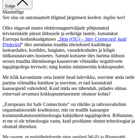
Sulge
Masintõlge
See
sisu
on automaatselt tõlgitud järgmisest keelest:
inglise keel
Olles sügavalt mures elektromagnetväljade põhjustatud
terviseriskide pärast üldsusele ja eelkõige lastele, kutsutakse
Euroopa kodanikualgatuses „
Stop ((5G) – Stay Connected, kuid
Protected
“ üles asendama traadita ühendused kaablitega
lasteaedades, koolides, haiglates, vanadekodudes ja kõigis
üldkasutatavates hoonetes. Samuti kutsume üles harima üldsust
seoses traadita ühendustega kaasnevate võimalike negatiivsete
tagajärgedega tervisele; ning kuidas minimeerida kokkupuudet.
Me kõik kavandame oma lastele head tulevikku, soovime anda neile
parima võimaliku hariduse ja soovime, et nad kasutaksid
kaasaegseid vahendeid. Kuid mida see tähendab, pidades silmas
erinevaid arvamusi kokkupuutetasemete ohutuse kohta?
„Europeans for Safe Connections“ on riiklike ja rahvusvaheliste
organisatsioonide koalitsioon, mis on teadlik kaasaegse
kommunikatsioonitehnoloogia kahjulikest tagajärgedest. Rõhutame,
et me ei ole tehnoloogia vastu, kuid pooldame ohutut tehnoloogiat ja
ohutuid ühendusi.
Me usume, et mobiiltelefonide ning seejärel Wi-Fi ja Bluetoothi