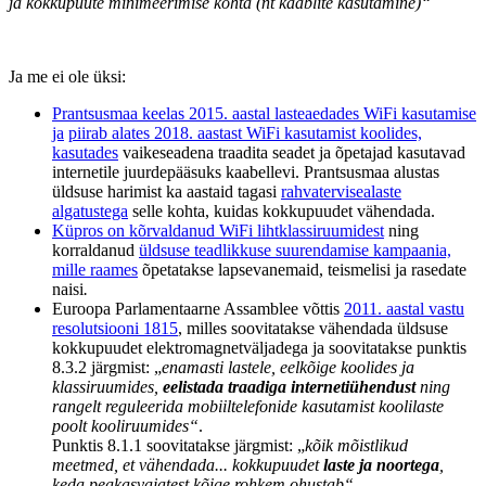
ja kokkupuute minimeerimise kohta (nt kaablite kasutamine)“
Ja me ei ole üksi:
Prantsusmaa keelas 2015. aastal lasteaedades WiFi kasutamise
ja
piirab alates 2018. aastast WiFi kasutamist koolides,
kasutades
vaikeseadena traadita seadet ja õpetajad kasutavad
internetile juurdepääsuks kaabellevi. Prantsusmaa alustas
üldsuse harimist ka aastaid tagasi
rahvatervisealaste
algatustega
selle kohta, kuidas kokkupuudet vähendada.
Küpros on kõrvaldanud WiFi lihtklassiruumidest
ning
korraldanud
üldsuse teadlikkuse suurendamise kampaania,
mille raames
õpetatakse lapsevanemaid, teismelisi ja rasedate
naisi
.
Euroopa Parlamentaarne Assamblee võttis
2011. aastal vastu
resolutsiooni 1815
, milles soovitatakse vähendada üldsuse
kokkupuudet elektromagnetväljadega ja soovitatakse punktis
8.3.2 järgmist: „
enamasti lastele, eelkõige koolides ja
klassiruumides,
eelistada traadiga internetiühendust
ning
rangelt reguleerida mobiiltelefonide kasutamist koolilaste
poolt kooliruumides“
.
Punktis 8.1.1 soovitatakse järgmist: „
kõik mõistlikud
meetmed, et vähendada... kokkupuudet
laste ja noortega
,
keda peakasvajatest kõige rohkem ohustab“
.