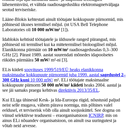
lähenemisviisi, et vältida raadiosagedusliku elektromagnetväljaga
seotud terviseriske.
Lääne-Blokis kehtestati ainult töötajate kokkupuute piirnormid, mis
põhinesid üksnes termilisel mõjul. (nt
USA Bell Telephone
Laboratories oli
10 000 mW/m²
[1]).
Idablokis kehtisid töötajatele ja üldsusele ranged piirangud, mis
põhinesid nii termilisel kui ka mittetermilisel bioloogilisel mõjul.
Elanikkonna piirmäär on
10 mW/m²
raadiosagedusalas 0,3–300
GHz [2]. Pärast 1989. aastat suurendati mõnedes idapoolsetes
riikides piirmäära
50 mW/
m²-ni [3].
ELis kiideti
soovituses 1999/519/EÜ heaks elanikkonna
maksimaalse kokkupuute piirnormid juba 1999. aastal
sagedustel 2–
300 GHz kuni
10 000 mW/
m². ELi töötajate maksimaalne
kokkupuute piirnorm
50 000 mW/m² kiideti
heaks 2004. aastal ja
see jäi samaks praegu kehtivas
direktiivis 2013/35/EL
.
Kui ELiga ühinesid Kesk- ja Ida-Euroopa riigid, nõustusid paljud
neist selle mugava, vähem piirava normiga, mis põhines valel
eeldusel, et terviserisk võib olla ainult soojusküttel. See dogma on
viinud selektiivse teaduseni – eraorganisatsioon
ICNIRP
, mis on
ainus ELi nõuandev organisatsioon, on ainult osa uuringutest ja
võtab neid arvesse.