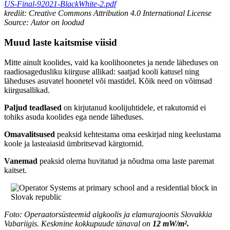
US-Final-92021-BlackWhite-2.pdf
krediit: Creative Commons Attribution 4.0 International License
Source:
Autor on loodud
Muud laste kaitsmise viisid
Mitte ainult koolides, vaid ka koolihoonetes ja nende läheduses on
raadiosagedusliku kiirguse allikad: saatjad kooli katusel ning
läheduses asuvatel hoonetel või mastidel. Kõik need on võimsad
kiirgusallikad.
Paljud teadlased
on kirjutanud koolijuhtidele, et rakutornid ei
tohiks asuda koolides ega nende läheduses.
Omavalitsused
peaksid kehtestama oma eeskirjad ning keelustama
koole ja lasteaiasid ümbritsevad kärgtornid.
Vanemad
peaksid olema huvitatud ja nõudma oma laste paremat
kaitset.
Foto: Operaatorsüsteemid algkoolis ja elamurajoonis Slovakkia
Vabariigis. Keskmine kokkupuude tänaval on
12 mW/m².