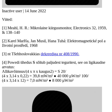
Inactive user | 14 June 2022
Viited:
[1] Meahl, H. R.: Mikrolaine kiirgusmonitor, Electronics 32, 1959,
lk 138–140
[2] Karel MarHa, Jan Musil, Hana Tuhá: Elektromagnetické pol a
životní prostředí, 1968
[3] nt Tšehhoslovakkias
dekreediga nr 408/1990.
[4] Powedi tihedus
S
sõltub paljudest teguritest, see on ligikaudne
arvutus:
Allikavõimsus/(4 x π x kaugus2) = S 20/
(4 x 3,14 x 0,22) = 39,8 mW/m² ● 40 000 µW/m² 100/
(4 x 3,14 x 12) = 7,0 mW/m² ● 8 000 µW/m²