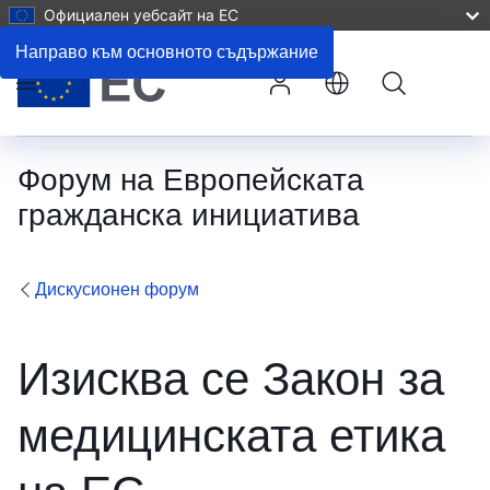
Официален уебсайт на ЕС
Оставете коментар
Направо към основното съдържание
Търсене
Меню
Форум на Европейската
гражданска инициатива
Дискусионен форум
Изисква се Закон за
медицинската етика