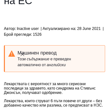
на ЕС
Автор: Inactive user
|
Актуализирано на: 28 June 2021
|
Брой прегледи: 1526
Машинен превод
Затваряне
Този
cъдържание
e преведен
автоматично от
английски
Лекарствата с вероятност за много сериозни
последици за здравето, като синдрома на Стивънс
Джонсън, получават одобрение.
Лекарства, които струват 6 пъти повече от други – без
добавено качество или разлика, се предписват в НЗС.