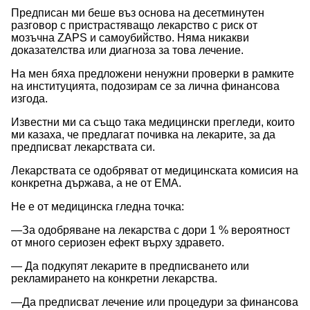
Предписан ми беше въз основа на десетминутен
разговор с пристрастяващо лекарство с риск от
мозъчна ZAPS и самоубийство. Няма никакви
доказателства или диагноза за това лечение.
На мен бяха предложени ненужни проверки в рамките
на институцията, подозирам се за лична финансова
изгода.
Известни ми са също така медицински прегледи, които
ми казаха, че предлагат почивка на лекарите, за да
предписват лекарствата си.
Лекарствата се одобряват от медицинската комисия на
конкретна държава, а не от EMA.
Не е от медицинска гледна точка:
—За одобряване на лекарства с дори 1 % вероятност
от много сериозен ефект върху здравето.
— Да подкупят лекарите в предписването или
рекламирането на конкретни лекарства.
—Да предписват лечение или процедури за финансова