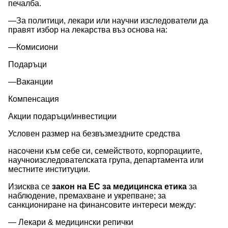
печалба.
—За политици, лекари или научни изследователи да
правят избор на лекарства въз основа на:
—Комисиони
Подаръци
—Ваканции
Компенсация
Акции подаръци/инвестиции
Условен размер на безвъзмездните средства
насочени към себе си, семейството, корпорациите,
научноизследователската група, департамента или
местните институции.
Изисква се
закон на ЕС за медицинска етика
за
наблюдение, премахване и укрепване; за
санкциониране на финансовите интереси между:
— Лекари & медицински репички