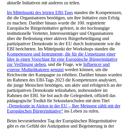
aktuelle Initiativen mit anderen zu teilen.
Im Mittelpunkt des letzten EBI-Tags
standen die Kompetenzen,
die die Organisatoren benötigen, um ihre Initiative zum Erfolg
zu machen. Darüber hinaus wurde die 100. registrierte
Europäische Bürgerinitiative gefeiert, in der hochrangige
institutionelle Vertreter, Interessenträger und Organisatoren
über die Bedeutung einer aktiven Bürgerbeteiligung und
partizipativer Demokratie in der EU durch Instrumente wie die
EBI berichteten. Im Mittelpunkt der Workshops standen die
Kompetenzen und Instrumente, die für die Umsetzung einer
Idee in einen Vorschlag für eine Europäische Bürgerinitiative
zur Verfügung stehen
, und die Frage, wie
Influencer und
externe Multiplikatoren genutzt
werden können, um die
Reichweite der Kampagne zu erhöhen. Darüber hinaus wurden
im Rahmen des EBI-Tags 2023 die Kompetenzen analysiert,
die junge Menschen benötigen, um aktiv und erfolgreich an der
partizipativen Demokratie teilzuhaben, insbesondere im
Rahmen der EBI. Sie bot auch die Gelegenheit, offiziell das
pädagogische Toolkit für Sekundarschulen mit dem Titel
„Demokratie in Aktion in der EU – Ihre Meinung zählt mit der
Europäischen Bürgerinitiative“
ins Leben zu rufen.
Beim bevorstehenden Tag der Europäischen Bürgerinitiative
gibt es ein Gefühl der Antizipation und Begeisterung in der