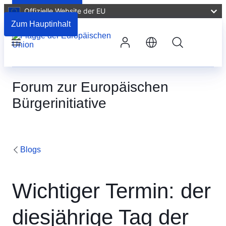
Offizielle Website der EU
Kommentare
Zum Hauptinhalt
Suche
Menü
Forum zur Europäischen
Bürgerinitiative
Blogs
Wichtiger Termin: der
diesjährige Tag der