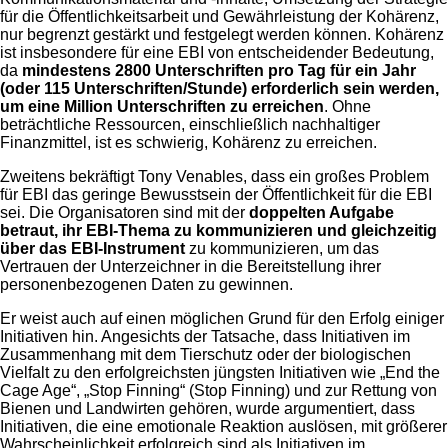
für die Öffentlichkeitsarbeit und Gewährleistung der Kohärenz,
nur begrenzt gestärkt und festgelegt werden können. Kohärenz
ist insbesondere für eine EBI von entscheidender Bedeutung,
da
mindestens 2800 Unterschriften pro Tag für ein Jahr
(oder 115 Unterschriften/Stunde) erforderlich sein werden,
um eine Million Unterschriften zu erreichen
. Ohne
beträchtliche Ressourcen, einschließlich nachhaltiger
Finanzmittel, ist es schwierig, Kohärenz zu erreichen.
Zweitens bekräftigt Tony Venables, dass ein großes Problem
für EBI das geringe Bewusstsein der Öffentlichkeit für die EBI
sei. Die Organisatoren sind mit der
doppelten Aufgabe
betraut, ihr EBI-Thema zu kommunizieren und gleichzeitig
über das EBI-Instrument
zu kommunizieren, um das
Vertrauen der Unterzeichner in die Bereitstellung ihrer
personenbezogenen Daten zu gewinnen.
Er weist auch auf einen möglichen Grund für den Erfolg einiger
Initiativen hin. Angesichts der Tatsache, dass Initiativen im
Zusammenhang mit dem Tierschutz oder der biologischen
Vielfalt zu den erfolgreichsten jüngsten Initiativen wie „End the
Cage Age“, „Stop Finning“ (Stop Finning) und zur Rettung von
Bienen und Landwirten gehören, wurde argumentiert, dass
Initiativen, die eine emotionale Reaktion auslösen, mit größerer
Wahrscheinlichkeit erfolgreich sind als Initiativen im