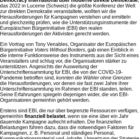
Democracy International über moderne direkte Demokratie
,
das 2022 in Lucerne (Schweiz) die größte Konferenz der Welt
zur direkten Demokratie veranstaltete, wollten wir die
Herausforderungen für Kampagnen verstehen und ermitteln
und gleichzeitig prüfen, wie die Unterstützungsinstrumente der
Europäischen Bürgerinitiative (EBI) den realen
Herausforderungen der Aktivisten gerecht werden.
Ein Vortrag von Tony Venables, Organisator der Europäischen
Bürgerinitiative
Voters Without Borders
, gab einen Einblick in
die interne Funktionsweise des Instruments aus der Sicht eines
Veranstalters und schlug vor, die Organisatoren stärker zu
unterstützen. Angesichts der Ausweitung der
Unterschriftensammlung für EBI, die von der COVID-19-
Pandemie betroffen sind,
konnten die Wähler ohne Grenzen
die Herausforderungen, vor denen sie fast zwei Jahre ihrer
Unterschriftensammlung im Rahmen der EBI standen, teilen.
Seine Erfahrungen spiegeln diejenigen wider, die von EBI-
Organisatoren gemeinhin gehört werden.
Erstens sind EBI, die nur über begrenzte Ressourcen verfügen,
gemeinhin
finanziell belastet
, wenn sie eine über ein Jahr
dauernde Kampagne aufrecht erhalten. Die finanziellen
Belastungen führen dazu, dass die notwendigen Faktoren für
Kampagnen, z. B. Personal und ständiges Personal,
Kommunikationsmaterial und -inhalte, Umsetzung der Strategie