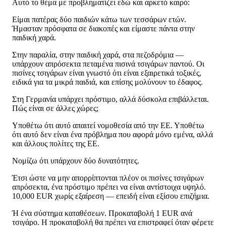
Αυτό το θέμα με προβληματίζει εδώ και αρκετό καιρό:
Είμαι πατέρας δύο παιδιών κάτω των τεσσάρων ετών.
Ήμασταν πρόσφατα σε διακοπές και είμαστε πάντα στην
παιδική χαρά.
Στην παραλία, στην παιδική χαρά, στα πεζοδρόμια —
υπάρχουν απρόσεκτα πεταμένα πισινά τσιγάρων παντού. Οι
πισίνες τσιγάρων είναι γνωστό ότι είναι εξαιρετικά τοξικές,
ειδικά για τα μικρά παιδιά, και επίσης μολύνουν το έδαφος.
Στη Γερμανία υπάρχει πρόστιμο, αλλά δύσκολα επιβάλλεται.
Πώς είναι σε άλλες χώρες;
Υποθέτω ότι αυτό απαιτεί νομοθεσία από την ΕΕ. Υποθέτω
ότι αυτό δεν είναι ένα πρόβλημα που αφορά μόνο εμένα, αλλά
και άλλους πολίτες της ΕΕ.
Νομίζω ότι υπάρχουν δύο δυνατότητες.
Έτσι ώστε να μην απορρίπτονται πλέον οι πισίνες τσιγάρων
απρόσεκτα, ένα πρόστιμο πρέπει να είναι αντίστοιχα υψηλό.
10,000 EUR χωρίς εξαίρεση — επειδή είναι εξίσου επιζήμια.
Ή ένα σύστημα καταθέσεων. Προκαταβολή 1 EUR ανά
τσιγάρο. Η προκαταβολή θα πρέπει να επιστραφεί όταν φέρετε