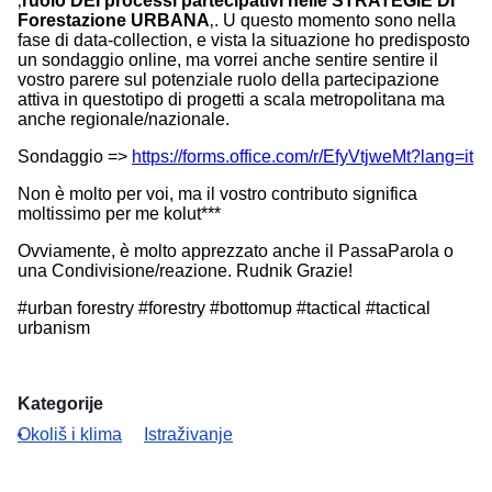
‚
ruolo DEI processi partecipativi nelle STRATEGIE DI
Forestazione URBANA
‚. U questo momento sono nella
fase di data-collection, e vista la situazione ho predisposto
un sondaggio online, ma vorrei anche sentire sentire il
vostro parere sul potenziale ruolo della partecipazione
attiva in questotipo di progetti a scala metropolitana ma
anche regionale/nazionale.
Sondaggio =>
https://forms.office.com/r/EfyVtjweMt?lang=it
Non è molto per voi, ma il vostro contributo significa
moltissimo per me kolut***
Ovviamente, è molto apprezzato anche il PassaParola o
una Condivisione/reazione. Rudnik Grazie!
#urban forestry #forestry #bottomup #tactical #tactical
urbanism
Kategorije
Okoliš i klima
Istraživanje