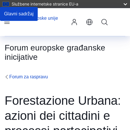
Službene internetske stranice EU-a
Unos komentara
Glavni sadržaj
Pretraživanje
Izbornik
Forum europske građanske
inicijative
Forum za raspravu
Forestazione Urbana:
azioni dei cittadini e