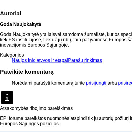
Autoriai
Goda Naujokaitytė
Goda Naujokaitytė yra laisvai samdoma žurnalistė, kurios special
tiek ES institucijose, tiek už jų ribų, taip pat įvairiose Europos
inovacijomis Europos Sąjungoje.
Kategorijos
Naujos iniciatyvos ir etapai
Parašų rinkimas
Pateikite komentarą
Norėdami parašyti komentarą turite
prisijungti
arba
prisire
Atsakomybės ribojimo pareiškimas
EPI forume pareikštos nuomonės atspindi tik jų autorių požiūrį 
Europos Sąjungos pozicijos.