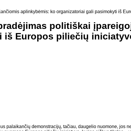
ojančiomis aplinkybėmis: ko organizatoriai gali pasimokyti iš Eur
 pradėjimas politiškai įparei
i iš Europos piliečių iniciat
ius palaikančių demonstracijų, tačiau, daugelio nuomone, jos