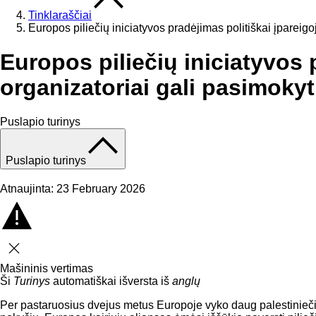
Tinklaraščiai
Europos piliečių iniciatyvos pradėjimas politiškai įpareig
Europos piliečių iniciatyvos
organizatoriai gali pasimokyt
Puslapio turinys
Puslapio turinys
Atnaujinta: 23 February 2026
Uždaryti
Mašininis vertimas
Ši
Turinys
automatiškai išversta iš
anglų
Per pastaruosius dvejus metus Europoje vyko daug palestinieč