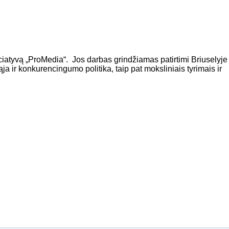
iciatyvą „ProMedia“.
Jos darbas grindžiamas patirtimi Briuselyje
ąja ir konkurencingumo politika, taip pat moksliniais tyrimais ir