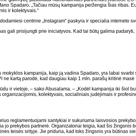
fano Spadaro. „Tačiau mūsų kampanija peržengia šias ribas. Eu
s ir kolektyvais.“
damiesi centrine „Instagram“ paskyra ir specialia interneto sveta
 gali prisijungti prie iniciatyvos. Kad tai būtų galima padaryti, i
kyklos kampanija, kaip ją vadina Spadaro, yra labai svarbi sieki
I ne kartą parodė, kad daugiau kaip 1 mln. parašų kritinė masė 
ūdu ir vietoje, – sako Abusalama. – „Kodėl kampanija iki šiol buv
rganizacijomis, kolektyvais, socialiniais judėjimais ir profesin
kuriuo reglamentuojami santykiai ir sukuriama laisvosios prekybo
ia jo prekybos partnerė. Organizatoriai teigia, kad šis žingsnis bū
s teisės srityje. Jie priduria, kad toks žingsnis yra būtinas sie