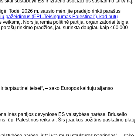
siškai sustabdyti ES ir Izraelio asociacijos susitarimo taikymą.
gė. Todėl 2026 m. sausio mėn. jie pradėjo rinkti parašus
isių pažeidimus (EPI „Teisingumas Palestinai“), kad būtų
 veiksmų. Nors ją remia politinė partija, organizatoriai teigia,
uo parašų rinkimo pradžios, jau surinkta daugiau kaip 460 000
 tarptautinei teisei“, – sako Europos kairiųjų aljanso
cionalinės partijos devyniose ES valstybėse narėse. Briuselio
ms rūpi Palestinos reikalai. Šis įtraukus požiūris paskatino platų
alstybėse narėse, ir tai yra mūsų struktūros pagrindas“, – sako