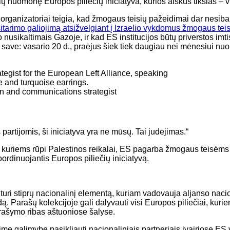
ų nuomonę Europos piliečių iniciatyva, kurios aiškus tikslas – vi
rganizatoriai teigia, kad žmogaus teisių pažeidimai dar nesibai
usitarimo galiojimą atsižvelgiant į Izraelio vykdomus žmogaus te
o nusikaltimais Gazoje, ir kad ES institucijos būtų priverstos imtis
už save: vasario 20 d., praėjus šiek tiek daugiau nei mėnesiui n
n and communications strategist
partijomis, ši iniciatyva yra ne mūsų. Tai judėjimas.“
 kuriems rūpi Palestinos reikalai, ES pagarba žmogaus teisėms ir
dinuojantis Europos piliečių iniciatyvą.
ja turi stiprų nacionalinį elementą, kuriam vadovauja aljanso na
. Parašų kolekcijoje gali dalyvauti visi Europos piliečiai, kurie
rašymo ribas aštuoniose šalyse.
e galimybę pasikliauti nacionaliniais partneriais įvairiose ES v