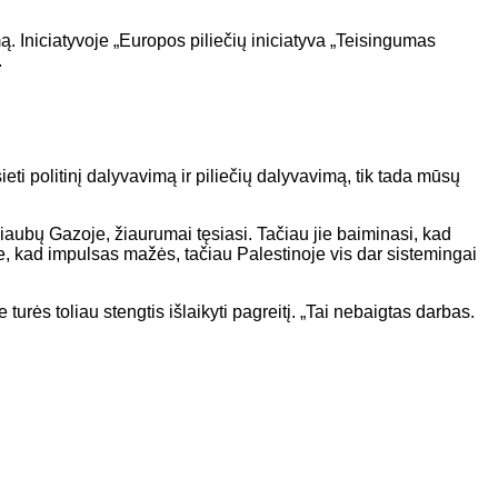
ą. Iniciatyvoje „Europos piliečių iniciatyva „Teisingumas
.
eti politinį dalyvavimą ir piliečių dalyvavimą, tik tada mūsų
iaubų Gazoje, žiaurumai tęsiasi. Tačiau jie baiminasi, kad
e, kad impulsas mažės, tačiau Palestinoje vis dar sistemingai
urės toliau stengtis išlaikyti pagreitį. „Tai nebaigtas darbas.