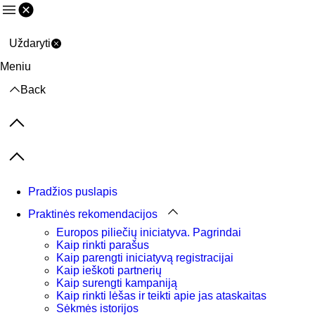
Meniu
Uždaryti
Meniu
Back
Previous items
Next items
Pradžios puslapis
Praktinės rekomendacijos
Europos piliečių iniciatyva. Pagrindai
Kaip rinkti parašus
Kaip parengti iniciatyvą registracijai
Kaip ieškoti partnerių
Kaip surengti kampaniją
Kaip rinkti lėšas ir teikti apie jas ataskaitas
Sėkmės istorijos