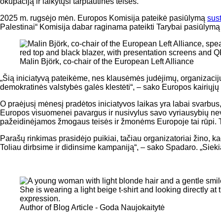
okupaciją ir laikytųsi tarptautinės teisės.
2025 m. rugsėjo mėn. Europos Komisija pateikė pasiūlymą
sus
Palestinai“ Komisija dabar raginama pateikti Tarybai pasiūlymą v
Malin Björk, co-chair of the European Left Alliance
„Šią iniciatyvą pateikėme, nes klausėmės judėjimų, organizacijų i
demokratinės valstybės galės klestėti“, – sako Europos kairiųjų
O praėjusį mėnesį pradėtos iniciatyvos laikas yra labai svarbus,
Europos visuomenei pavargus ir nusivylus savo vyriausybių nevei
pažeidinėjamos žmogaus teisės ir žmonėms Europoje tai rūpi. Ta
Parašų rinkimas prasidėjo puikiai, tačiau organizatoriai žino, kad
Toliau dirbsime ir didinsime kampaniją“, – sako Spadaro. „Siek
Author of Blog Article - Goda Naujokaitytė