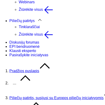
Webinars
Žiūrėkite visus
Piliečių patirtys
Tinklaraščiai
Žiūrėkite visus
Diskusijų forumas
EPI bendruomenė
Klausti eksperto
Pasirašykite iniciatyvas
Pradžios puslapis
…
Piliečių patirtis, susijusi su Europos piliečių iniciatyvomis