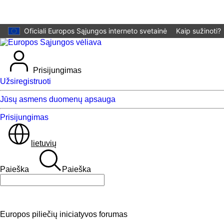
Pereiti prie pagrindinio turinio
Oficiali Europos Sąjungos interneto svetainė
Kaip sužinoti?
Prisijungimas
Užsiregistruoti
Jūsų asmens duomenų apsauga
Prisijungimas
lietuvių
Paieška
Paieška
Paieška
Europos piliečių iniciatyvos forumas