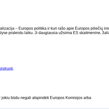
izacija – Europos politika ir kuri rašo apie Europos piliečių in
 šalyse praleistu laiku. Ji daugiausia užsiima ES skaitmenine, žali
gistruoti
.
ir jokiu būdu negali atspindėti Europos Komisijos arba