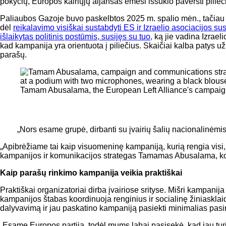
pokyčių, Europos kairiųjų aljansas ėmėsi iššūkio paversti pilieči
Paliaubos Gazoje buvo paskelbtos 2025 m. spalio mėn., tačiau o
dėl
reikalavimo visiškai sustabdyti ES ir Izraelio asociacijos s
išlaikytas politinis postūmis, susijęs su tuo,
ką jie vadina Izraeli
kad kampanija yra orientuota į piliečius. Skaičiai kalba patys 
parašų.
Tamam Abusalama, the European Left Alliance's campaig
„Nors esame grupė, dirbanti su įvairių šalių nacionalinėmis 
„Apibrėžiame tai kaip visuomeninę kampaniją, kurią rengia visi,
kampanijos ir komunikacijos strategas Tamamas Abusalama, koor
Kaip parašų rinkimo kampanija veikia praktiškai
Praktiškai organizatoriai dirba įvairiose srityse. Mišri kampani
kampanijos štabas koordinuoja renginius ir socialinę žiniasklaidą
dalyvavimą ir jau paskatino kampaniją pasiekti minimalias pasi
„Esame Europos partija, todėl mums labai pasisekė, kad jau turim