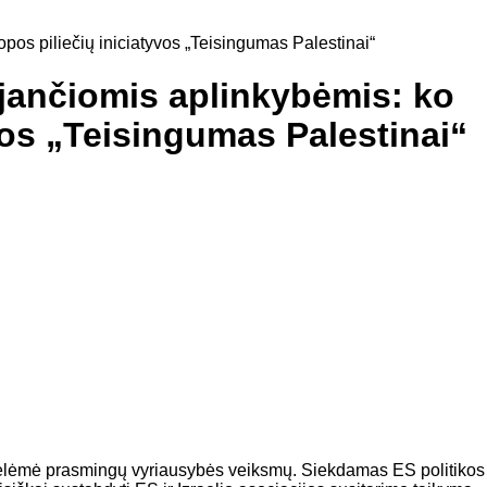
opos piliečių iniciatyvos „Teisingumas Palestinai“
gojančiomis aplinkybėmis: ko
yvos „Teisingumas Palestinai“
 nelėmė prasmingų vyriausybės veiksmų. Siekdamas ES politikos