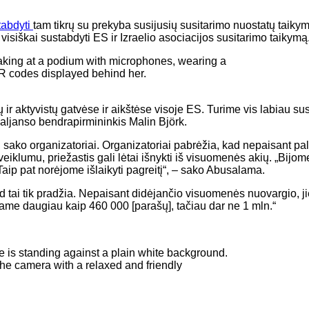
tabdyti
tam tikrų su prekyba susijusių susitarimo nuostatų taikym
isiškai sustabdyti ES ir Izraelio asociacijos susitarimo taikymą
r aktyvistų gatvėse ir aikštėse visoje ES. Turime vis labiau susi
 aljanso bendrapirmininkis Malin Björk.
 sako organizatoriai. Organizatoriai pabrėžia, kad nepaisant pal
klumu, priežastis gali lėtai išnykti iš visuomenės akių. „Bijom
ip pat norėjome išlaikyti pagreitį“, – sako Abusalama.
 tai tik pradžia. Nepaisant didėjančio visuomenės nuovargio, jie t
iame daugiau kaip 460 000 [parašų], tačiau dar ne 1 mln.“