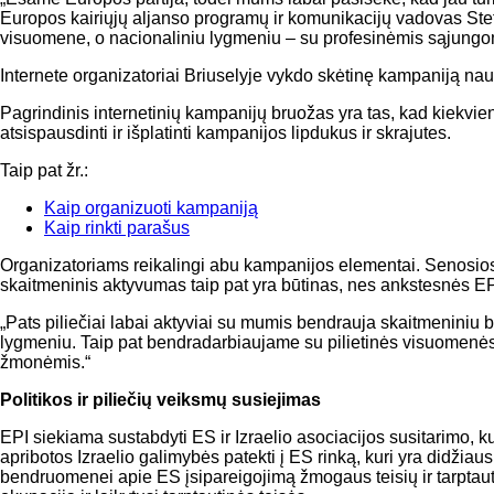
Europos kairiųjų aljanso programų ir komunikacijų vadovas Ste
visuomene, o nacionaliniu lygmeniu – su profesinėmis sąjungomi
Internete organizatoriai Briuselyje vykdo skėtinę kampaniją naudo
Pagrindinis internetinių kampanijų bruožas yra tas, kad kiekvienas
atsispausdinti ir išplatinti kampanijos lipdukus ir skrajutes.
Taip pat žr.:
Kaip organizuoti kampaniją
Kaip rinkti parašus
Organizatoriams reikalingi abu kampanijos elementai. Senosios mo
skaitmeninis aktyvumas taip pat yra būtinas, nes ankstesnės EP
„Pats piliečiai labai aktyviai su mumis bendrauja skaitmeniniu b
lygmeniu. Taip pat bendradarbiaujame su pilietinės visuomenės o
žmonėmis.“
Politikos ir piliečių veiksmų susiejimas
EPI siekiama sustabdyti ES ir Izraelio asociacijos susitarimo, 
apribotos Izraelio galimybės patekti į ES rinką, kuri yra didžiaus
bendruomenei apie ES įsipareigojimą žmogaus teisių ir tarptautinė