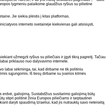
ropos lygmeniu palaikome glaudžius ryšius su pilietine
ine. Jie siekia plėstis į kitas platformas.
niciatyvos interneto svetainėje kiekvienas gali atsisiųsti,
ant užmegzti ryšius su piliečiais ir įgyti tikrą pagreitį. Tačiau
labai priklauso nuo dalyvavimo internete.
o labai sėkminga, tai, kad dirbame ne tik politiniu
ėmis sąjungomis. Iš tiesų dirbame su įvairios kilmės
s erdvė, galiojimą. Sustabdžius susitarimo galiojimą būtų
tų stipri politinė žinia Europos piliečiams ir tarptautinei
kiant daryti spaudimą Izraeliui, kad jis nutrauktų savo neteisėtą