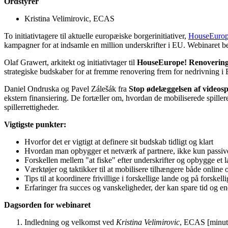
Ordstyrer
Kristina Velimirovic, ECAS
To initiativtagere til aktuelle europæiske borgerinitiativer,
HouseEurope
kampagner for at indsamle en million underskrifter i EU. Webinaret begyn
Olaf Grawert, arkitekt og initiativtager til
HouseEurope! Renovering 
strategiske budskaber for at fremme renovering frem for nedrivning i
Daniel Ondruska og Pavel Zálešák fra
Stop ødelæggelsen af videosp
ekstern finansiering. De fortæller om, hvordan de mobiliserede spillere
spillerrettigheder.
Vigtigste punkter:
Hvorfor det er vigtigt at definere sit budskab tidligt og klart
Hvordan man opbygger et netværk af partnere, ikke kun passiv
Forskellen mellem "at fiske" efter underskrifter og opbygge et
Værktøjer og taktikker til at mobilisere tilhængere både online 
Tips til at koordinere frivillige i forskellige lande og på forskel
Erfaringer fra succes og vanskeligheder, der kan spare tid og e
Dagsorden for webinaret
Indledning og velkomst ved
Kristina Velimirovic
, ECAS [minut