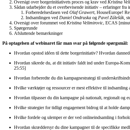
Oversigt over borgerinitiativets proces og krav ved
Kristina Vel
Sådan udarbejder du et overbevisende initiativ – erfaringer fra in
Forberedelsesfasen ved
Olaf Grawert
, HouseEurope! Ren
Indsamlingen ved
Daniel Ondruska
og
Pavel Zálešák,
s
Oversigt over forummet ved
Kristina Velimirovic
, ECAS [minut
Spørgerunde
Afsluttende bemærkninger
På optagelsen af webinaret får man svar på følgende spørgsmål:
Hvordan opstod idéen til dette borgerinitiativ? Hvordan danne
Hvordan sikrede du, at dit initiativ faldt ind under Europa-Kom
25:55]
Hvordan forberedte du din kampagnestrategi til underskriftsin
Hvilke værktøjer og ressourcer er mest effektive til indsamling
Hvordan tilpasser du din kampagne på nationalt, regionalt og
Hvilke strategier for tidligt engagement bidrog til at holde da
Hvilke fordele og ulemper er der ved onlineindsamling i forhold
Hvordan skræddersyr du dine kampagner til de specifikke medle