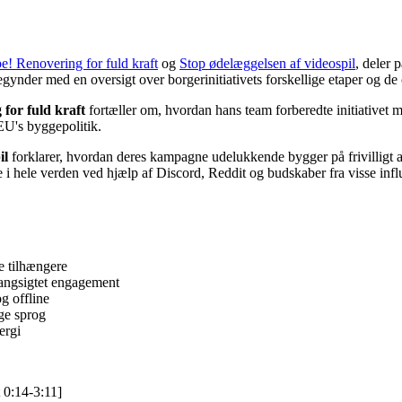
! Renovering for fuld kraft
og
Stop ødelæggelsen af videospil
, deler 
der med en oversigt over borgerinitiativets forskellige etaper og de centr
for fuld kraft
fortæller om, hvordan hans team forberedte initiativet
 EU's byggepolitik.
il
forklarer, hvordan deres kampagne udelukkende bygger på frivilligt a
 i hele verden ved hjælp af Discord, Reddit og budskaber fra visse influen
e tilhængere
 langsigtet engagement
og offline
lige sprog
nergi
 0:14-3:11]