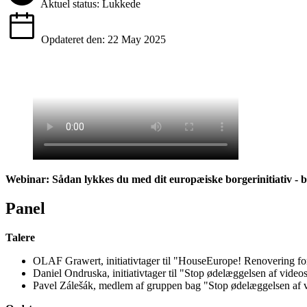
Aktuel status: Lukkede
Opdateret den: 22 May 2025
Webinar: Sådan lykkes du med dit europæiske borgerinitiativ - b
Panel
Talere
OLAF Grawert, initiativtager til "HouseEurope! Renovering for
Daniel Ondruska, initiativtager til "Stop ødelæggelsen af videos
Pavel Zálešák, medlem af gruppen bag "Stop ødelæggelsen af v