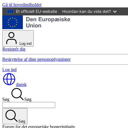
Gå til hovedindholdet
Et officielt EU-website
Hvordan kan du vide det?
Log ind
Registrér dig
Beskyttelse af dine personoplysninger
Log ind
dansk
Søg
Søg
Søg
Forum for det europæiske borgerinitiativ