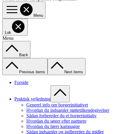
Menu
Luk
Menu
Back
Previous items
Next items
Forside
Praktisk vejledning
Generel info om borgerinitiativet
Hvordan du indsamler støttetilkendegivelser
Sådan forbereder du et borgerinitiativ
Hvordan du søger efter partnere
Hvordan du fører kampagne
Sådan indsamler og indberetter du midler