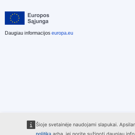
Daugiau informacijos
europa.eu
Šioje svetainėje naudojami slapukai. Apsil
arba, jei norite sužinoti daugiau inf
politiką