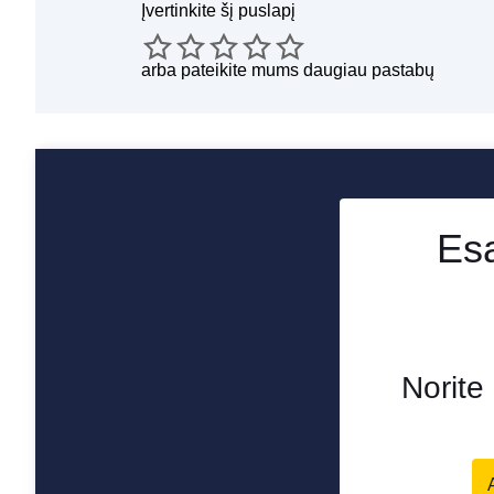
Įvertinkite šį puslapį
arba
pateikite mums daugiau pastabų
Esa
Norite