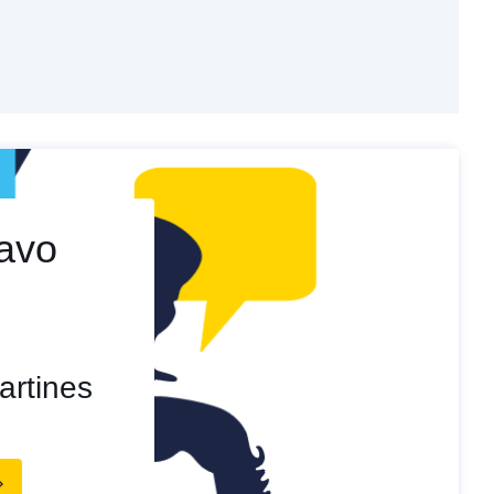
savo
artines