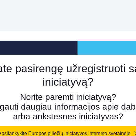
te pasirengę užregistruoti 
iniciatyvą?
Norite paremti iniciatyvą?
 gauti daugiau informacijos apie dab
arba ankstesnes iniciatyvas?
Apsilankykite Europos piliečių iniciatyvos interneto svetainėje