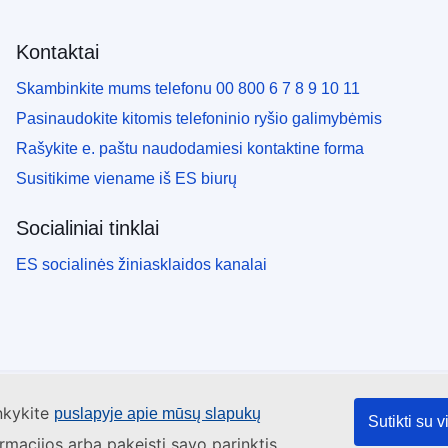
Kontaktai
Skambinkite mums telefonu 00 800 6 7 8 9 10 11
Pasinaudokite kitomis telefoninio ryšio galimybėmis
Rašykite e. paštu naudodamiesi kontaktine forma
Susitikime viename iš ES biurų
Socialiniai tinklai
ES socialinės žiniasklaidos kanalai
ankykite
puslapyje apie mūsų slapukų
Sutikti su 
ormacijos arba pakeisti savo parinktis,