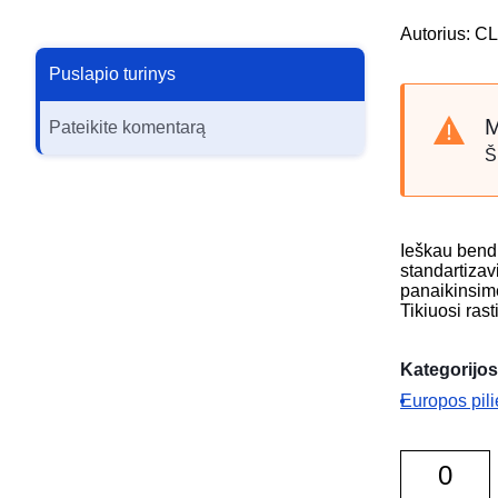
Autorius:
Puslapio turinys
M
Pateikite komentarą
Š
Ieškau bendr
standartizav
panaikinsime
Tikiuosi ras
Kategorijos
Europos pili
0