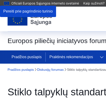
Oficiali Europos Sąjungos interneto svetainė
Kaip sužinoti?
Pereiti prie pagrindinio turinio
Europos piliečių iniciatyvos foru
Pradžios puslapis
Praktinės rekomendacijos
Pradžios puslapis
Diskusijų forumas
Stiklo talpyklų standartiz
Stiklo talpyklų standa