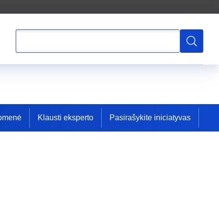
Paieška
Paieška
uomenė
Klausti eksperto
Pasirašykite iniciatyvas