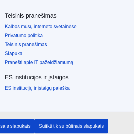
Teisinis pranešimas
Kalbos mūsų interneto svetainėse
Privatumo politika
Teisinis pranešimas
Slapukai
Pranešti apie IT pažeidžiamumą
ES institucijos ir įstaigos
ES institucijų ir įstaigų paieška
visais slapukais
Sutikti tik su būtinais slapukais