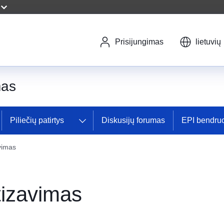
Prisijungimas
lietuvių
mas
Piliečių patirtys
Diskusijų forumas
EPI bendr
avimas
rtizavimas