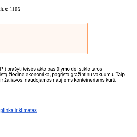
čius: 1186
I) prašyti teisės akto pasiūlymo dėl stiklo taros
rįstą žiedine ekonomika, pagrįsta grąžintinu vakuumu. Taip
ir žaliavos, naudojamos naujiems konteineriams kurti.
plinka ir klimatas