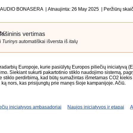
 CLAUDIO BONASERA
|
Atnaujinta: 26 May 2025
|
Peržiūrų skai
ašininis vertimas
Uždaryti
i
Turinys
automatiškai išversta iš
italų
adarbių Europoje, kurie pasiūlytų Europos piliečių iniciatyvą (EP
imo. Siekiant sukurti pakartotinio stiklo naudojimo sistemą, pag
 stiklo perdirbimą, kad būtų sumažintas išmetamas CO2 kiekis 
ti ką nors, kas prisijungtų prie manęs šioje kampanijoje. Ačiū.
ečių iniciatyvos ambasadoriai
Naujos iniciatyvos ir etapai
A