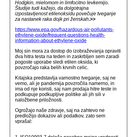
Hodgkin, mielomom in limfocitno levkemijo.
Študije tudi kažejo, da dolgotrajna
izpostavljenost etilenoksidu povečuje tveganje
za nastanek raka dojk pri ženskah
.>>
https://www.epa.gov/hazardous-air-pollutants-
ethylene-oxide/frequent-questions-health-
information-about-ethylene-oxide
Moj sin mora za dostop do izobraževanja opraviti
dva hitra testa na teden in zaskrbljen sem zaradi
pogoste uporabe sledi etilen oksida, ki
povzročajo raka belih krvnih celic.
Kitajska predstavlja varnostno tveganje, saj ne
vemo, ali je pandemija povzročila namerno, in
ima od nje koristi, saj nam prodaja hitre teste in
podkupuje podkupljive politike ali jih sili v
naložbene priložnosti.
Ogrožajo naše zdravje, saj na zahtevo ne
predložijo dokazov ali podatkov, zato sem
vprašal: