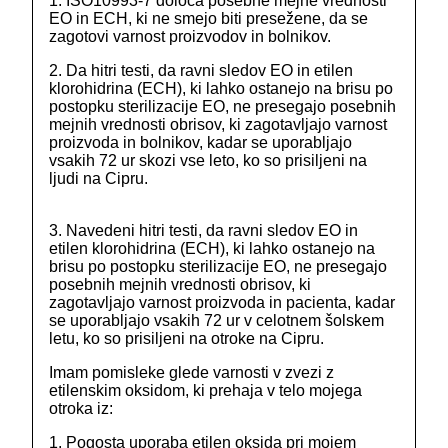
1. ISO10993-7 določa posebne mejne vrednosti
EO in ECH, ki ne smejo biti presežene, da se
zagotovi varnost proizvodov in bolnikov.
2. Da hitri testi, da ravni sledov EO in etilen
klorohidrina (ECH), ki lahko ostanejo na brisu po
postopku sterilizacije EO, ne presegajo posebnih
mejnih vrednosti obrisov, ki zagotavljajo varnost
proizvoda in bolnikov, kadar se uporabljajo
vsakih 72 ur skozi vse leto, ko so prisiljeni na
ljudi na Cipru.
3. Navedeni hitri testi, da ravni sledov EO in
etilen klorohidrina (ECH), ki lahko ostanejo na
brisu po postopku sterilizacije EO, ne presegajo
posebnih mejnih vrednosti obrisov, ki
zagotavljajo varnost proizvoda in pacienta, kadar
se uporabljajo vsakih 72 ur v celotnem šolskem
letu, ko so prisiljeni na otroke na Cipru.
Imam pomisleke glede varnosti v zvezi z
etilenskim oksidom, ki prehaja v telo mojega
otroka iz:
1. Pogosta uporaba etilen oksida pri mojem