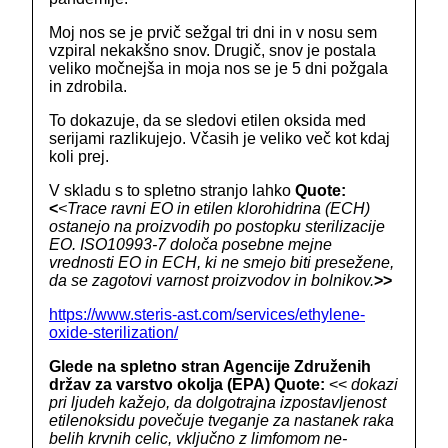
Moj nos se je prvič sežgal tri dni in v nosu sem
vzpiral nekakšno snov. Drugič, snov je postala
veliko močnejša in moja nos se je 5 dni požgala
in zdrobila.
To dokazuje, da se sledovi etilen oksida med
serijami razlikujejo. Včasih je veliko več kot kdaj
koli prej.
V skladu s to spletno stranjo lahko
Quote:
<
<Trace ravni EO in etilen klorohidrina (ECH)
ostanejo na proizvodih po postopku sterilizacije
EO. ISO10993-7 določa posebne mejne
vrednosti EO in ECH, ki ne smejo biti presežene,
da se zagotovi varnost proizvodov in bolnikov.
>>
https://www.steris-ast.com/services/ethylene-
oxide-sterilization/
Glede na spletno stran Agencije Združenih
držav za varstvo okolja (EPA) Quote:
<<
dokazi
pri ljudeh kažejo, da dolgotrajna izpostavljenost
etilenoksidu povečuje tveganje za nastanek raka
belih krvnih celic, vključno z limfomom ne-