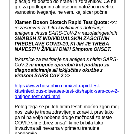
plačajo za dostop do hrane in zdravnikov. Če ne
gre za podkupnino ali osebno naložbo in veliko
varnostno tveganje, ne vem, kaj sicer počne.
Xiamen Boson Biotech Rapid Test Quote: <<
t
je zasnovan za hitro kvalitativno določanje
antigena virusa SARS-CoV-2 v nazofaringealnih
SWABSH IZ INDIVIDUALSKIH ZAŠČITNIH
PREDELAVE COVID-19, KI JIH JE TREBA
NAVESTI V ŽIVILIH DNIH Simptom ONSET.
Izkaznice za testiranje na antigen s hitrim SARS-
CoV-2
ni mogoče uporabiti kot podlago za
diagnosticiranje
ali izključitev okužbe z
virusom SARS-CoV-2.
>>
https://www.bosonbio.com/ivd-rapid-test-
kits/infectious-diseases-test-kits/rapid-sars-cov-2-
antigen-test-card.html
Poleg tega se pri teh hitrih testih močno zgori moj
nos, zato je treba zdravljenje zdraviti, prav tako
pa ni na voljo nobene druge možnosti za teste
COVID sline „brez brisa“, ki ne bi bila tako
invazivna ali nevarna v primeru trenutne
pandemije.