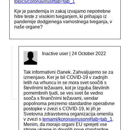
topics/coronavirus#tab=tab_1
Kje je pandemija in zakaj izvajamo nepotrebne
hitre teste z visokim tveganjem, ki prihajajo iz
pandemije dodgjenega varnostnega tveganja, v
naše organe?
Inactive user | 24 October 2022
Tak informativni članek. Zahvaljujemo se za
izmenjavo. Ker je bil COVID-19 v zadnjih
letih na vrhuncu in se mora svet soočiti s
številnimi težavami, kot je izguba številnih
pomembnih ljudi, se ves svet še vedno
sooča s finančnimi težavami, vendar
popolnoma prezremo standardne operativne
postopke v zvezi s COVID-19, ki jih je
Svetovna zdravstvena organizacija omenila
v zvezi s
temami
/koronavirusom#tab=tab_1
.
Menim, da morajo organi EU sprejeti vse
stroge ukrepe in dovoliti nove standardne