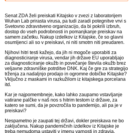
Senat ZDA želi preiskati Kitajsko v zvezi z laboratorijem
Wuhan Lab prirasta virusa, pa tudi zaradi potegnitve vrvi s
Svetovno zdravstveno organizacijo, da bi pokrili izbruh,
dostop do vseh podrobnosti in pomanjkanje preiskav na
samem začetku. Nakup izdelkov iz Kitajske, če so glavni
osumljenci ali so v preiskavi, ni niti smotrn niti preudaren.
Njihovi hitri testi kažejo, da jih ni mogoče uporabiti za
diagnosticiranje virusa, vendar jih države EU uporabljajo
za diagnosticiranje okužb in povečanje števila okužb brez
veljavne zdravniške potrditve DNK. Kaj če gre za strategijo
trženja za nadaljnjo prodajo in ogromne dobičke Kitajske?
Vključno z maskami in razkužilom iz kitajskega porcelana
itd.
Kar je najpomembneje, kako lahko zaupamo vstavljanje
vatirane palčke v naš nos s hitrim testom iz države, za
katero se sumi, da je povzročila to pandemijo, ali pa je v
preiskavi?
Nespametno je zaupati tej državi, dokler preiskava ne bo
zaključena. Nakup pandemičnih izdelkov iz Kitajske je
treba nemudoma ustaviti v imenu varnosti in zdravja.