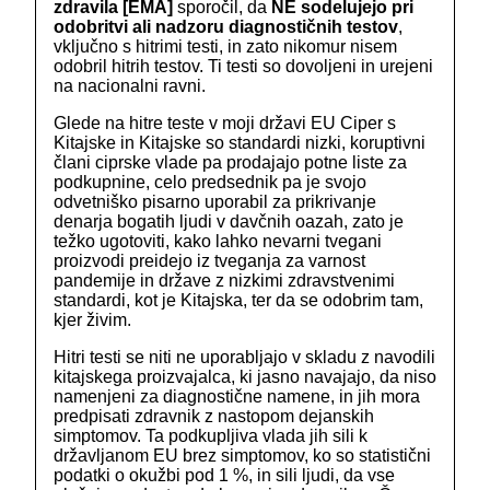
zdravila [EMA]
sporočil, da
NE sodelujejo pri
odobritvi ali nadzoru diagnostičnih testov
,
vključno s hitrimi testi, in zato nikomur nisem
odobril hitrih testov. Ti testi so dovoljeni in urejeni
na nacionalni ravni.
Glede na hitre teste v moji državi EU Ciper s
Kitajske in Kitajske so standardi nizki, koruptivni
člani ciprske vlade pa prodajajo potne liste za
podkupnine, celo predsednik pa je svojo
odvetniško pisarno uporabil za prikrivanje
denarja bogatih ljudi v davčnih oazah, zato je
težko ugotoviti, kako lahko nevarni tvegani
proizvodi preidejo iz tveganja za varnost
pandemije in države z nizkimi zdravstvenimi
standardi, kot je Kitajska, ter da se odobrim tam,
kjer živim.
Hitri testi se niti ne uporabljajo v skladu z navodili
kitajskega proizvajalca, ki jasno navajajo, da niso
namenjeni za diagnostične namene, in jih mora
predpisati zdravnik z nastopom dejanskih
simptomov. Ta podkupljiva vlada jih sili k
državljanom EU brez simptomov, ko so statistični
podatki o okužbi pod 1 %, in sili ljudi, da vse