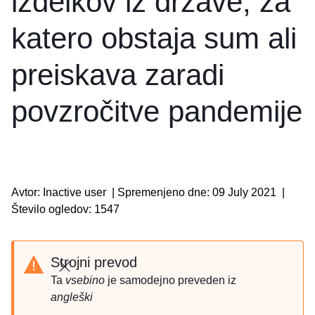
izdelkov iz države, za
katero obstaja sum ali
preiskava zaradi
povzročitve pandemije
Avtor: Inactive user
|
Spremenjeno dne: 09 July 2021
|
Število ogledov: 1547
Strojni prevod
Zapri
Ta
vsebino
je samodejno preveden iz
angleški