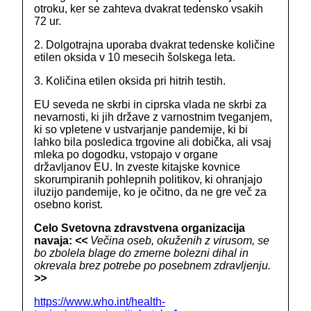
otroku, ker se zahteva dvakrat tedensko vsakih
72 ur.
2. Dolgotrajna uporaba dvakrat tedenske količine
etilen oksida v 10 mesecih šolskega leta.
3. Količina etilen oksida pri hitrih testih.
EU seveda ne skrbi in ciprska vlada ne skrbi za
nevarnosti, ki jih države z varnostnim tveganjem,
ki so vpletene v ustvarjanje pandemije, ki bi
lahko bila posledica trgovine ali dobička, ali vsaj
mleka po dogodku, vstopajo v organe
državljanov EU. In zveste kitajske kovnice
skorumpiranih pohlepnih politikov, ki ohranjajo
iluzijo pandemije, ko je očitno, da ne gre več za
osebno korist.
Celo Svetovna zdravstvena organizacija
navaja:
<<
Večina oseb, okuženih z virusom, se
bo zbolela blage do zmerne bolezni dihal in
okrevala brez potrebe po posebnem zdravljenju.
>>
https://www.who.int/health-