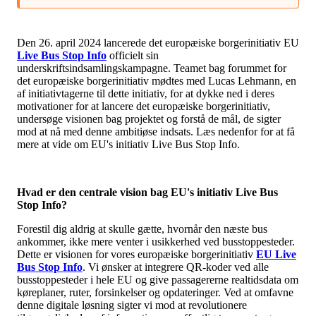
Den 26. april 2024 lancerede det europæiske borgerinitiativ EU
Live Bus Stop Info
officielt sin
underskriftsindsamlingskampagne. Teamet bag forummet for
det europæiske borgerinitiativ mødtes med Lucas Lehmann, en
af initiativtagerne til dette initiativ, for at dykke ned i deres
motivationer for at lancere det europæiske borgerinitiativ,
undersøge visionen bag projektet og forstå de mål, de sigter
mod at nå med denne ambitiøse indsats. Læs nedenfor for at få
mere at vide om EU's initiativ Live Bus Stop Info.
Hvad er den centrale vision bag EU's initiativ Live Bus
Stop Info?
Forestil dig aldrig at skulle gætte, hvornår den næste bus
ankommer, ikke mere venter i usikkerhed ved busstoppesteder.
Dette er visionen for vores europæiske borgerinitiativ
EU Live
Bus Stop Info
. Vi ønsker at integrere QR-koder ved alle
busstoppesteder i hele EU og give passagererne realtidsdata om
køreplaner, ruter, forsinkelser og opdateringer. Ved at omfavne
denne digitale løsning sigter vi mod at revolutionere