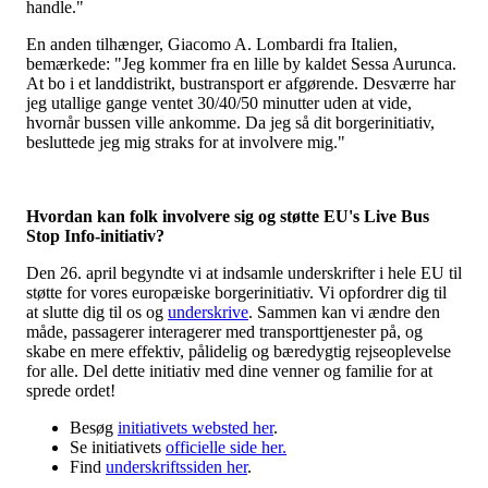
handle."
En anden tilhænger, Giacomo A. Lombardi fra Italien,
bemærkede: "Jeg kommer fra en lille by kaldet Sessa Aurunca.
At bo i et landdistrikt, bustransport er afgørende. Desværre har
jeg utallige gange ventet 30/40/50 minutter uden at vide,
hvornår bussen ville ankomme. Da jeg så dit borgerinitiativ,
besluttede jeg mig straks for at involvere mig."
Hvordan kan folk involvere sig og støtte EU's Live Bus
Stop Info-initiativ?
Den 26. april begyndte vi at indsamle underskrifter i hele EU til
støtte for vores europæiske borgerinitiativ. Vi opfordrer dig til
at slutte dig til os og
underskrive
. Sammen kan vi ændre den
måde, passagerer interagerer med transporttjenester på, og
skabe en mere effektiv, pålidelig og bæredygtig rejseoplevelse
for alle. Del dette initiativ med dine venner og familie for at
sprede ordet!
Besøg
initiativets websted her
.
Se initiativets
officielle side her.
Find
underskriftssiden her
.