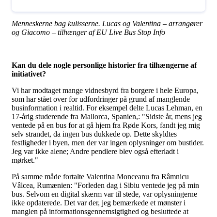
Menneskerne bag kulisserne. Lucas og Valentina – arrangører
og Giacomo – tilhænger af EU Live Bus Stop Info
Kan du dele nogle personlige historier fra tilhængerne af
initiativet?
Vi har modtaget mange vidnesbyrd fra borgere i hele Europa,
som har stået over for udfordringer på grund af manglende
businformation i realtid. For eksempel delte Lucas Lehman, en
17-årig studerende fra Mallorca, Spanien,: "Sidste år, mens jeg
ventede på en bus for at gå hjem fra Røde Kors, fandt jeg mig
selv strandet, da ingen bus dukkede op. Dette skyldtes
festligheder i byen, men der var ingen oplysninger om bustider.
Jeg var ikke alene; Andre pendlere blev også efterladt i
mørket."
På samme måde fortalte Valentina Monceanu fra Râmnicu
Vâlcea, Rumænien: "Forleden dag i Sibiu ventede jeg på min
bus. Selvom en digital skærm var til stede, var oplysningerne
ikke opdaterede. Det var der, jeg bemærkede et mønster i
manglen på informationsgennemsigtighed og besluttede at