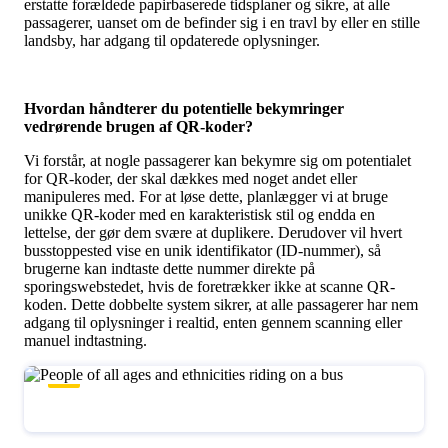
erstatte forældede papirbaserede tidsplaner og sikre, at alle
passagerer, uanset om de befinder sig i en travl by eller en stille
landsby, har adgang til opdaterede oplysninger.
Hvordan håndterer du potentielle bekymringer
vedrørende brugen af QR-koder?
Vi forstår, at nogle passagerer kan bekymre sig om potentialet
for QR-koder, der skal dækkes med noget andet eller
manipuleres med. For at løse dette, planlægger vi at bruge
unikke QR-koder med en karakteristisk stil og endda en
lettelse, der gør dem svære at duplikere. Derudover vil hvert
busstoppested vise en unik identifikator (ID-nummer), så
brugerne kan indtaste dette nummer direkte på
sporingswebstedet, hvis de foretrækker ikke at scanne QR-
koden. Dette dobbelte system sikrer, at alle passagerer har nem
adgang til oplysninger i realtid, enten gennem scanning eller
manuel indtastning.