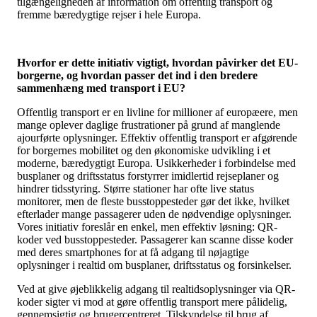
tilgængeligheden af information om offentlig transport og
fremme bæredygtige rejser i hele Europa.
Hvorfor er dette initiativ vigtigt, hvordan påvirker det EU-
borgerne, og hvordan passer det ind i den bredere
sammenhæng med transport i EU?
Offentlig transport er en livline for millioner af europæere, men
mange oplever daglige frustrationer på grund af manglende
ajourførte oplysninger. Effektiv offentlig transport er afgørende
for borgernes mobilitet og den økonomiske udvikling i et
moderne, bæredygtigt Europa. Usikkerheder i forbindelse med
busplaner og driftsstatus forstyrrer imidlertid rejseplaner og
hindrer tidsstyring. Større stationer har ofte live status
monitorer, men de fleste busstoppesteder gør det ikke, hvilket
efterlader mange passagerer uden de nødvendige oplysninger.
Vores initiativ foreslår en enkel, men effektiv løsning: QR-
koder ved busstoppesteder. Passagerer kan scanne disse koder
med deres smartphones for at få adgang til nøjagtige
oplysninger i realtid om busplaner, driftsstatus og forsinkelser.
Ved at give øjeblikkelig adgang til realtidsoplysninger via QR-
koder sigter vi mod at gøre offentlig transport mere pålidelig,
gennemsigtig og brugercentreret. Tilskyndelse til brug af