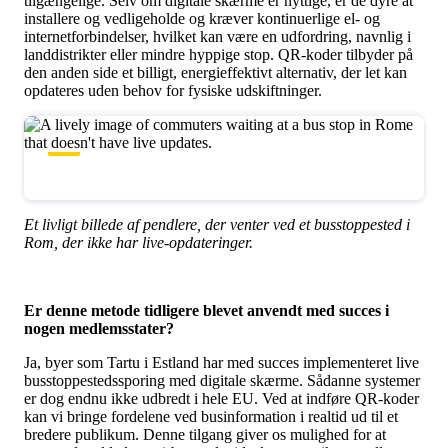
tilgængelige. Selv om digitale skærme er nyttige, er de dyre at
installere og vedligeholde og kræver kontinuerlige el- og
internetforbindelser, hvilket kan være en udfordring, navnlig i
landdistrikter eller mindre hyppige stop. QR-koder tilbyder på
den anden side et billigt, energieffektivt alternativ, der let kan
opdateres uden behov for fysiske udskiftninger.
Et livligt billede af pendlere, der venter ved et busstoppested i
Rom, der ikke har live-opdateringer.
Er denne metode tidligere blevet anvendt med succes i
nogen medlemsstater?
Ja, byer som Tartu i Estland har med succes implementeret live
busstoppestedssporing med digitale skærme. Sådanne systemer
er dog endnu ikke udbredt i hele EU. Ved at indføre QR-koder
kan vi bringe fordelene ved businformation i realtid ud til et
bredere publikum. Denne tilgang giver os mulighed for at