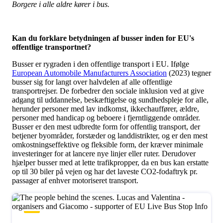
Borgere i alle aldre kører i bus.
Kan du forklare betydningen af busser inden for EU's
offentlige transportnet?
Busser er rygraden i den offentlige transport i EU. Ifølge
European Automobile Manufacturers Association
(2023) tegner
busser sig for langt over halvdelen af alle offentlige
transportrejser. De forbedrer den sociale inklusion ved at give
adgang til uddannelse, beskæftigelse og sundhedspleje for alle,
herunder personer med lav indkomst, ikkechauffører, ældre,
personer med handicap og beboere i fjerntliggende områder.
Busser er den mest udbredte form for offentlig transport, der
betjener byområder, forstæder og landdistrikter, og er den mest
omkostningseffektive og fleksible form, der kræver minimale
investeringer for at lancere nye linjer eller ruter. Derudover
hjælper busser med at lette trafikpropper, da en bus kan erstatte
op til 30 biler på vejen og har det laveste CO2-fodaftryk pr.
passager af enhver motoriseret transport.