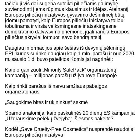
tačiau ji vis dar sugeba suteikti piliečiams galimybę
suvienodinti jiems rūpimus klausimus ir idėjas. Ateinantį
Europos piliečių iniciatyvos gyvavimo dešimtmetį būtų
įdomu pamatyti, kaip Europos piliečių iniciatyva toliau
tobulinama ir virsta veiksmingesne ir atsakingesne
demokratinio dalyvavimo priemone, įgalinančia Europos
piliečius aktyviai formuoti savo bendrą ateitį.
Daugiau informacijos apie šešias iš devynių sėkmingų
EPI, kurios surinko daugiau kaip 1 mln. parašų ir nuo 2020
m. sausio 1 d. buvo pateiktos Komisijai nagrinėti:
Kaip organizuoti „Minority SafePack“ organizatorių
kampaniją – milijonas parašų už įvairovę Europoje
Kaip rinkti parašus iš narvų amžiaus pabaigos
organizatoriaus
„Saugokime bites ir ūkininkus“ sėkmė
Sparno anatomija: kaip paskutinės 20 dienų ES kampanija
„Uždrauskime pelekų žvejybą“ iš esmės pakeitė?
Kodėl „Save Cruelty-Free Cosmetics“ nusprendė naudotis
Europos piliečių iniciatyva