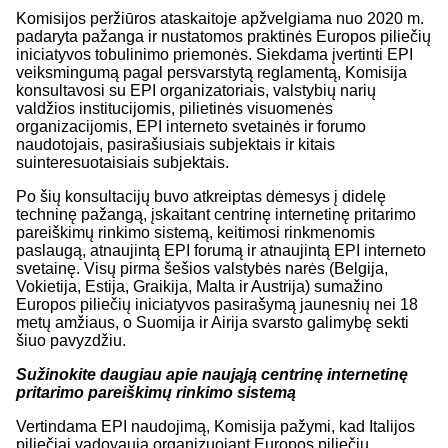
Komisijos peržiūros ataskaitoje apžvelgiama nuo 2020 m.
padaryta pažanga ir nustatomos praktinės Europos piliečių
iniciatyvos tobulinimo priemonės. Siekdama įvertinti EPI
veiksmingumą pagal persvarstytą reglamentą, Komisija
konsultavosi su EPI organizatoriais, valstybių narių
valdžios institucijomis, pilietinės visuomenės
organizacijomis, EPI interneto svetainės ir forumo
naudotojais, pasirašiusiais subjektais ir kitais
suinteresuotaisiais subjektais.
Po šių konsultacijų buvo atkreiptas dėmesys į didelę
techninę pažangą, įskaitant centrinę internetinę pritarimo
pareiškimų rinkimo sistemą, keitimosi rinkmenomis
paslaugą, atnaujintą EPI forumą ir atnaujintą EPI interneto
svetainę. Visų pirma šešios valstybės narės (Belgija,
Vokietija, Estija, Graikija, Malta ir Austrija) sumažino
Europos piliečių iniciatyvos pasirašymą jaunesnių nei 18
metų amžiaus, o Suomija ir Airija svarsto galimybę sekti
šiuo pavyzdžiu.
Sužinokite daugiau apie naująją centrinę internetinę
pritarimo pareiškimų rinkimo sistemą
Vertindama EPI naudojimą, Komisija pažymi, kad Italijos
piliečiai vadovauja organizuojant Europos piliečių