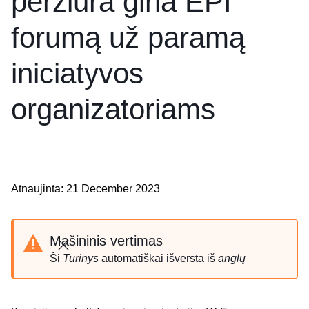
peržiūra giria EPI
forumą už paramą
iniciatyvos
organizatoriams
Atnaujinta: 21 December 2023
Mašininis vertimas
Uždaryti
Ši
Turinys
automatiškai išversta iš
anglų