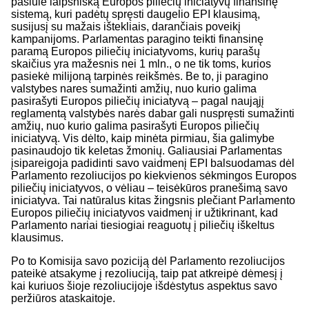
pasiūlė laipsnišką Europos piliečių iniciatyvų finansinę
sistemą, kuri padėtų spręsti daugelio EPI klausimą,
susijusį su mažais ištekliais, darančiais poveikį
kampanijoms. Parlamentas paragino teikti finansinę
paramą Europos piliečių iniciatyvoms, kurių parašų
skaičius yra mažesnis nei 1 mln., o ne tik toms, kurios
pasiekė milijoną tarpinės reikšmės. Be to, ji paragino
valstybes nares sumažinti amžių, nuo kurio galima
pasirašyti Europos piliečių iniciatyvą – pagal naująjį
reglamentą valstybės narės dabar gali nuspręsti sumažinti
amžių, nuo kurio galima pasirašyti Europos piliečių
iniciatyvą. Vis dėlto, kaip minėta pirmiau, šia galimybe
pasinaudojo tik keletas žmonių. Galiausiai Parlamentas
įsipareigoja padidinti savo vaidmenį EPI balsuodamas dėl
Parlamento rezoliucijos po kiekvienos sėkmingos Europos
piliečių iniciatyvos, o vėliau – teisėkūros pranešimą savo
iniciatyva. Tai natūralus kitas žingsnis plečiant Parlamento
Europos piliečių iniciatyvos vaidmenį ir užtikrinant, kad
Parlamento nariai tiesiogiai reaguotų į piliečių iškeltus
klausimus.
Po to Komisija savo poziciją dėl Parlamento rezoliucijos
pateikė
atsakyme į
rezoliuciją, taip pat atkreipė dėmesį į
kai kuriuos šioje rezoliucijoje išdėstytus aspektus savo
peržiūros ataskaitoje.