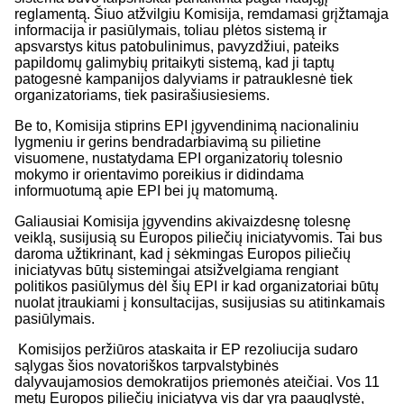
reglamentą. Šiuo atžvilgiu Komisija, remdamasi grįžtamąja
informacija ir pasiūlymais, toliau plėtos sistemą ir
apsvarstys kitus patobulinimus, pavyzdžiui, pateiks
papildomų galimybių pritaikyti sistemą, kad ji taptų
patogesnė kampanijos dalyviams ir patrauklesnė tiek
organizatoriams, tiek pasirašiusiesiems.
Be to, Komisija stiprins EPI įgyvendinimą nacionaliniu
lygmeniu ir gerins bendradarbiavimą su pilietine
visuomene, nustatydama EPI organizatorių tolesnio
mokymo ir orientavimo poreikius ir didindama
informuotumą apie EPI bei jų matomumą.
Galiausiai Komisija įgyvendins akivaizdesnę tolesnę
veiklą, susijusią su Europos piliečių iniciatyvomis. Tai bus
daroma užtikrinant, kad į sėkmingas Europos piliečių
iniciatyvas būtų sistemingai atsižvelgiama rengiant
politikos pasiūlymus dėl šių EPI ir kad organizatoriai būtų
nuolat įtraukiami į konsultacijas, susijusias su atitinkamais
pasiūlymais.
Komisijos peržiūros ataskaita ir EP rezoliucija sudaro
sąlygas šios novatoriškos tarpvalstybinės
dalyvaujamosios demokratijos priemonės ateičiai. Vos 11
metų Europos piliečių iniciatyva vis dar yra paauglystė,