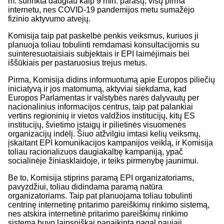
m. surinkta daugiau kaip 9 mln. parašų, visų pirma
internetu, nes COVID-19 pandemijos metu sumažėjo
fizinio aktyvumo atvejų.
Komisija taip pat paskelbė penkis veiksmus, kuriuos ji
planuoja toliau tobulinti remdamasi konsultacijomis su
suinteresuotaisiais subjektais ir EPI laimėjimais bei
iššūkiais per pastaruosius trejus metus.
Pirma, Komisija didins informuotumą apie Europos piliečių
iniciatyvą ir jos matomumą, aktyviai siekdama, kad
Europos Parlamentas ir valstybės narės dalyvautų per
nacionalinius informacijos centrus, taip pat palankiai
vertins regioninių ir vietos valdžios institucijų, kitų ES
institucijų, švietimo įstaigų ir pilietinės visuomenės
organizacijų indėlį. Šiuo atžvilgiu imtasi kelių veiksmų,
įskaitant EPI komunikacijos kampanijos veiklą, ir Komisija
toliau racionalizuos daugiakalbę kampaniją, ypač
socialinėje žiniasklaidoje, ir teiks pirmenybę jaunimui.
Be to, Komisija stiprins paramą EPI organizatoriams,
pavyzdžiui, toliau didindama paramą natūra
organizatoriams. Taip pat planuojama toliau tobulinti
centrinę internetinę pritarimo pareiškimų rinkimo sistemą,
nes atskira internetinė pritarimo pareiškimų rinkimo
sistema buvo laipsniškai panaikinta pagal naująjį