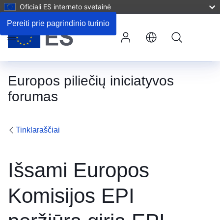
Oficiali ES interneto svetainė
Pateikite komentarą
Pereiti prie pagrindinio turinio
Paieška
Meniu
Europos piliečių iniciatyvos
forumas
Tinklaraščiai
Išsami Europos
Komisijos EPI