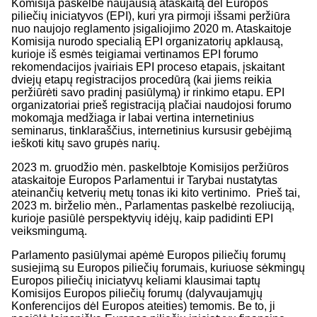
Komisija paskelbė
naujausią ataskaitą
dėl Europos
piliečių iniciatyvos (EPI), kuri yra pirmoji išsami peržiūra
nuo naujojo reglamento įsigaliojimo 2020 m. Ataskaitoje
Komisija nurodo specialią EPI organizatorių apklausą,
kurioje iš esmės teigiamai vertinamos EPI forumo
rekomendacijos įvairiais EPI proceso etapais, įskaitant
dviejų etapų registracijos procedūrą (kai jiems reikia
peržiūrėti savo pradinį pasiūlymą) ir rinkimo etapu. EPI
organizatoriai prieš registraciją plačiai naudojosi forumo
mokomąja medžiaga
ir labai vertina
internetinius
seminarus
,
tinklaraščius
,
internetinius kursus
ir
gebėjimą
ieškoti
kitų savo grupės narių.
2023 m. gruodžio mėn. paskelbtoje Komisijos peržiūros
ataskaitoje Europos Parlamentui ir Tarybai nustatytas
ateinančių ketverių metų tonas iki kito vertinimo. Prieš tai,
2023 m. birželio mėn., Parlamentas
paskelbė rezoliuciją
,
kurioje pasiūlė perspektyvių idėjų, kaip padidinti EPI
veiksmingumą.
Parlamento pasiūlymai apėmė Europos piliečių forumų
susiejimą su Europos piliečių forumais, kuriuose sėkmingų
Europos piliečių iniciatyvų keliami klausimai taptų
Komisijos Europos piliečių forumų (dalyvaujamųjų
Konferencijos dėl Europos ateities) temomis. Be to, ji