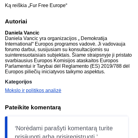
Ką reiškia „Fur Free Europe“
Autoriai
Daniela Vancic
Daniela Vancic yra organizacijos „
Demokratija
International“ Europos programos vadovė. Ji vadovauja
forumo darbui, susijusiam su konsultacijomis su
suinteresuotaisiais subjektais. Šiame straipsnyje ji pristato
svarbiausius Europos Komisijos ataskaitos Europos
Parlamentui ir Tarybai dėl Reglamento (ES) 2019/788 dėl
Europos piliečių iniciatyvos taikymo aspektus.
Kategorijos
Mokslo ir politikos analizė
Pateikite komentarą
Norėdami parašyti komentarą turite
prisijungti
arba
prisiregistruoti
.