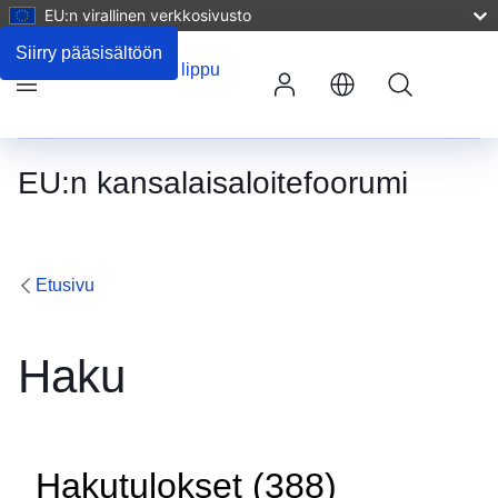
EU:n virallinen verkkosivusto
Siirry pääsisältöön
Haku
Valikko
EU:n kansalaisaloitefoorumi
Etusivu
Haku
Hakutulokset (388)