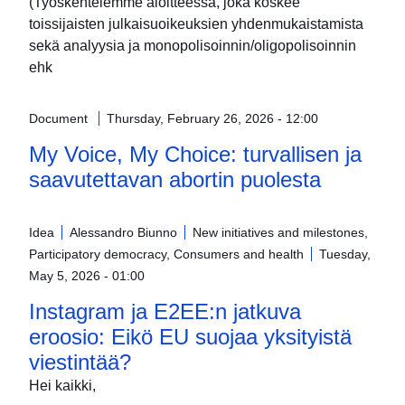
(Työskentelemme aloitteessa, joka koskee
toissijaisten julkaisuoikeuksien yhdenmukaistamista
sekä analyysia ja monopolisoinnin/oligopolisoinnin
ehk
Document
Thursday, February 26, 2026 - 12:00
My Voice, My Choice: turvallisen ja
saavutettavan abortin puolesta
Idea
Alessandro Biunno
New initiatives and milestones,
Participatory democracy, Consumers and health
Tuesday,
May 5, 2026 - 01:00
Instagram ja E2EE:n jatkuva
eroosio: Eikö EU suojaa yksityistä
viestintää?
Hei kaikki,