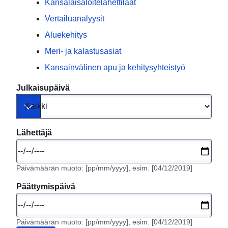
Kansalaisaloitelähettiläät
Vertailuanalyysit
Aluekehitys
Meri- ja kalastusasiat
Kansainvälinen apu ja kehitysyhteistyö
Julkaisupäivä
Toggle dropdown
Lähettäjä
Päivämäärän muoto: [pp/mm/yyyy], esim. [04/12/2019]
Päättymispäivä
Päivämäärän muoto: [pp/mm/yyyy], esim. [04/12/2019]