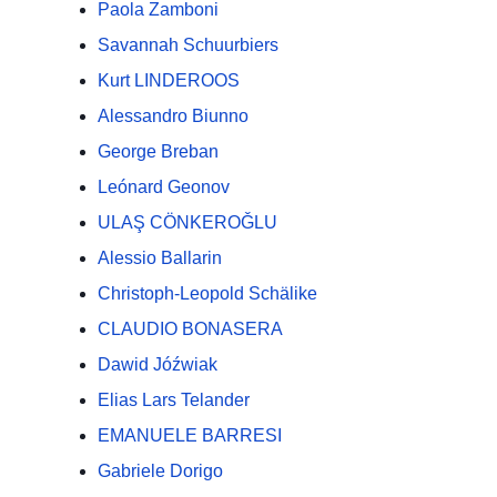
Paola Zamboni
Savannah Schuurbiers
Kurt LINDEROOS
Alessandro Biunno
George Breban
Leónard Geonov
ULAŞ CÖNKEROǦLU
Alessio Ballarin
Christoph-Leopold Schälike
CLAUDIO BONASERA
Dawid Jóźwiak
Elias Lars Telander
EMANUELE BARRESI
Gabriele Dorigo