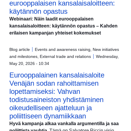
eurooppalaisen kansalaisaloitteen:
käytännön opastus
Webinaari: Näin laadit eurooppalaisen
kansalaisaloitteen: käytännön opastus – Kahden
erilaisen kampanjan yhteiset kokemukset
Blog article
Events and awareness raising, New initiatives
and milestones, External trade and relations
Wednesday,
May 20, 2026 - 10:34
Eurooppalainen kansalaisaloite
Venäjän sodan rahoittamisen
lopettamiseksi: Vahvan
todistusaineiston yhdistäminen
oikeudelliseen ajatteluun ja
poliittiseen dynamiikkaan
Hyvä kampanja alkaa vankalla argumentilla ja saa
poliittista vauhtia.
Tämä on Salvatore Riccin visio.