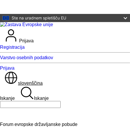
Preskoči na glavno vsebino
Ste na uradnem spletišču EU
Prijava
Registracija
Varstvo osebnih podatkov
Prijava
slovenščina
Iskanje
Iskanje
Iskanje
Forum evropske državljanske pobude