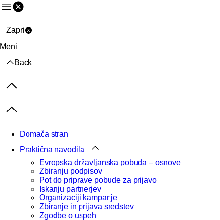
Meni
Zapri
Meni
Back
Previous items
Next items
Domača stran
Praktična navodila
Evropska državljanska pobuda – osnove
Zbiranju podpisov
Pot do priprave pobude za prijavo
Iskanju partnerjev
Organizaciji kampanje
Zbiranje in prijava sredstev
Zgodbe o uspeh