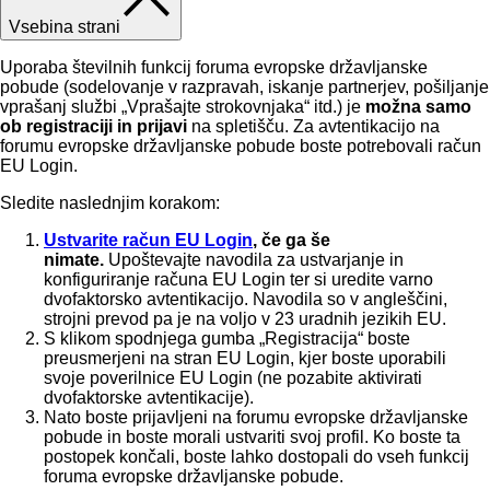
Vsebina strani
Uporaba številnih funkcij foruma evropske državljanske
pobude (sodelovanje v razpravah, iskanje partnerjev, pošiljanje
vprašanj službi „Vprašajte strokovnjaka“ itd.) je
možna samo
ob registraciji in prijavi
na spletišču. Za avtentikacijo na
forumu evropske državljanske pobude boste potrebovali račun
EU Login.
Sledite naslednjim korakom:
Ustvarite račun EU Login
, če ga še
nimate
.
Upoštevajte navodila za ustvarjanje in
konfiguriranje računa EU Login ter si uredite varno
dvofaktorsko avtentikacijo.
Navodila so v angleščini,
strojni prevod pa je na voljo v 23 uradnih jezikih EU.
S klikom spodnjega gumba „Registracija“ boste
preusmerjeni na stran EU Login, kjer boste uporabili
svoje poverilnice EU Login (ne pozabite aktivirati
dvofaktorske avtentikacije).
Nato boste prijavljeni na forumu evropske državljanske
pobude in boste morali ustvariti svoj profil. Ko boste ta
postopek končali, boste lahko dostopali do vseh funkcij
foruma evropske državljanske pobude.