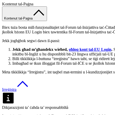
Kontenut tal-Paġna
Kontenut tal-Paġna
Biex tuża bosta mill-funzjonalitajiet tal-Forum tal-Inizjattiva taċ-Ċittadi
jkollok bżonn EU Login biex tawtentika fil-Forum tal-Inizjattiva taċ-
Jekk jogħġbok segwi dawn il-passi:
Jekk għad m’għandekx wieħed,
oħloq kont tal-EU Login
.
inkitbu bl-Ingliż u hu disponibbli bit-23 lingwa uffiċjali tal-UE
Billi tikklikkja l-buttuna “irreġistra” hawn taħt, se tiġi ridirett
Imbagħad se tkun illoggjat fil-Forum tal-IĊE u se jkollok bżonn to
Meta tikklikkja “Irreġistra”, int taqbel mat-termini u l-kundizzjonijiet sta
Irreġistra
Dikjarazzjoni ta’ ċaħda ta’ responsabbiltà