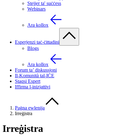
Stejjer ta' suċċess
Webinars
Ara kollox
Esperjenzi taċ-ċittadini
Blogs
Ara kollox
Forum ta’ diskussjoni
Il-Komunità tal-IĊE
Staqsi Espert
Iffirma l-inizjattivi
Paġna ewlenija
Irreġistra
Irreġistra