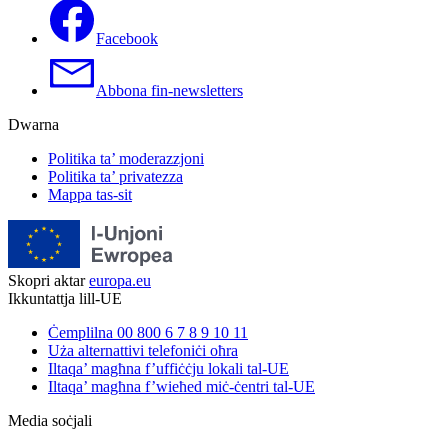
Facebook
Abbona fin-newsletters
Dwarna
Politika ta’ moderazzjoni
Politika ta’ privatezza
Mappa tas-sit
Skopri aktar
europa.eu
Ikkuntattja lill-UE
Ċemplilna 00 800 6 7 8 9 10 11
Uża alternattivi telefoniċi oħra
Iltaqa’ magħna f’uffiċċju lokali tal-UE
Iltaqa’ magħna f’wieħed miċ-ċentri tal-UE
Media soċjali