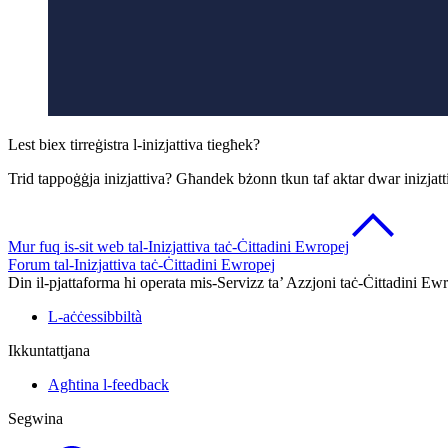
Lest biex tirreġistra l-inizjattiva tiegħek?
Trid tappoġġja inizjattiva? Għandek bżonn tkun taf aktar dwar inizjatti
Mur fuq is-sit web tal-Inizjattiva taċ-Ċittadini Ewropej
Forum tal-Inizjattiva taċ-Ċittadini Ewropej
Din il-pjattaforma hi operata mis-Servizz ta’ Azzjoni taċ-Ċittadini 
L-aċċessibbiltà
Ikkuntattjana
Agħtina l-feedback
Segwina