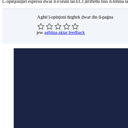
L-opinjonijiet espressi dwar il-Forum tal-ECI jirriflettu biss il-fehma
Agħti l-opinjoni tiegħek dwar din il-paġna
jew
agħtina aktar feedback