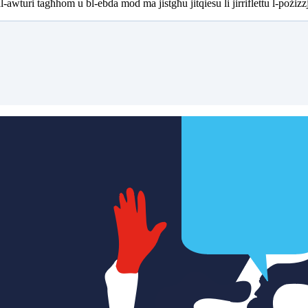
 tal-awturi tagħhom u bl-ebda mod ma jistgħu jitqiesu li jirriflettu l-p