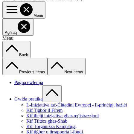
Menu
Agħlaq
Menu
Back
Previous items
Next items
Paġna ewlenija
Gwida prattika
L-Inizjattiva taċ-Ċittadini Ewropej - Il-prinċipji bażiċi
Kif Tiġbor il-Firem
Kif tħejji inizjattiva għar-reġistrazzjoni
Kif Tfittex għas-Sħab
Kif Torganizza Kampanja
Kif tiġbor u tirrapporta l-fondi