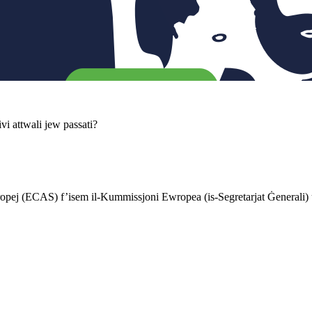
vi attwali jew passati?
Ewropej (ECAS) f’isem il-Kummissjoni Ewropea (is-Segretarjat Ġenerali)