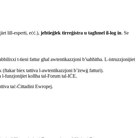
et lill-esperti, eċċ.),
jeħtieġlek tirreġistra u tagħmel il-log in
. Se
bbilixxi t-tieni fattur għal awtentikazzjoni b’saħħitha.
L-istruzzjonijiet
k (ftakar biex tattiva l-awtentikazzjoni b’żewġ fatturi).
a l-funzjonijiet kollha tal-Forum tal-IĊE.
ttiva taċ-Ċittadini Ewropej.