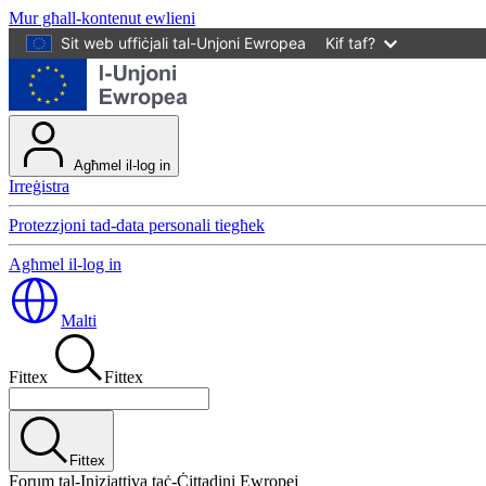
Mur għall-kontenut ewlieni
Sit web uffiċjali tal-Unjoni Ewropea
Kif taf?
Agħmel il-log in
Irreġistra
Protezzjoni tad-data personali tiegħek
Agħmel il-log in
Malti
Fittex
Fittex
Fittex
Forum tal-Inizjattiva taċ-Ċittadini Ewropej