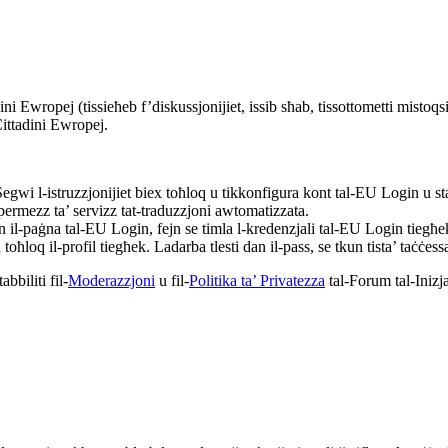
ni Ewropej (tissieħeb f’diskussjonijiet, issib sħab, tissottometti mistoqsiji
Ċittadini Ewropej.
Segwi l-istruzzjonijiet biex toħloq u tikkonfigura kont tal-EU Login u sta
 permezz ta’ servizz tat-traduzzjoni awtomatizzata.
 lejn il-paġna tal-EU Login, fejn se timla l-kredenzjali tal-EU Login tiegħe
ħloq il-profil tiegħek. Ladarba tlesti dan il-pass, se tkun tista’ taċċess
bbiliti fil-
Moderazzjoni
u fil-
Politika ta’ Privatezza
tal-Forum tal-Inizja