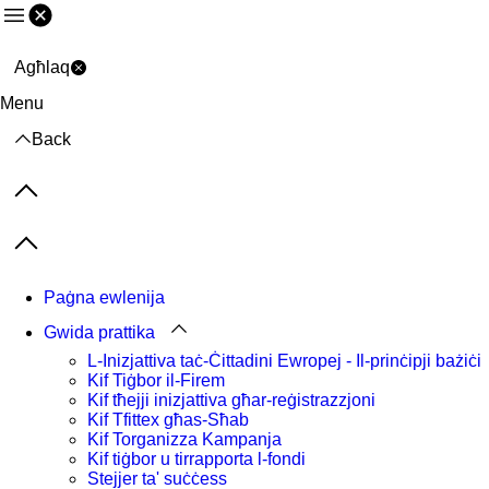
Menu
Agħlaq
Menu
Back
Previous items
Next items
Paġna ewlenija
Gwida prattika
L-Inizjattiva taċ-Ċittadini Ewropej - Il-prinċipji bażiċi
Kif Tiġbor il-Firem
Kif tħejji inizjattiva għar-reġistrazzjoni
Kif Tfittex għas-Sħab
Kif Torganizza Kampanja
Kif tiġbor u tirrapporta l-fondi
Stejjer ta' suċċess