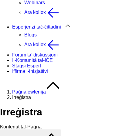
Webinars
Ara kollox
Esperjenzi taċ-ċittadini
Blogs
Ara kollox
Forum ta’ diskussjoni
Il-Komunità tal-IĊE
Staqsi Espert
Iffirma l-inizjattivi
Paġna ewlenija
Irreġistra
Irreġistra
Kontenut tal-Paġna