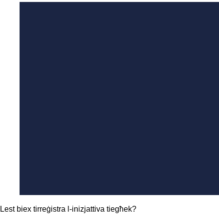
Lest biex tirreġistra l-inizjattiva tiegħek?