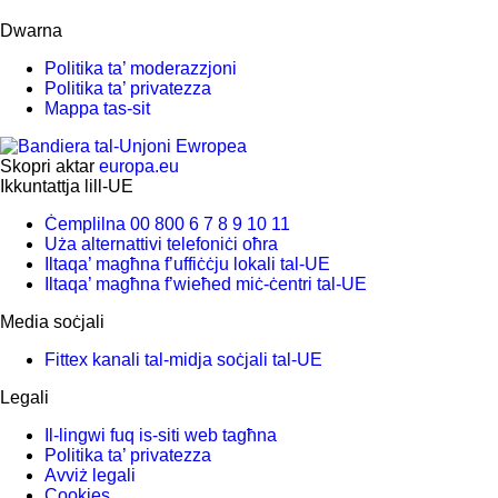
Dwarna
Politika ta’ moderazzjoni
Politika ta’ privatezza
Mappa tas-sit
Skopri aktar
europa.eu
Ikkuntattja lill-UE
Ċemplilna 00 800 6 7 8 9 10 11
Uża alternattivi telefoniċi oħra
Iltaqa’ magħna f’uffiċċju lokali tal-UE
Iltaqa’ magħna f’wieħed miċ-ċentri tal-UE
Media soċjali
Fittex kanali tal-midja soċjali tal-UE
Legali
Il-lingwi fuq is-siti web tagħna
Politika ta’ privatezza
Avviż legali
Cookies