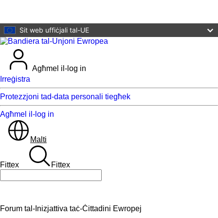
Mur għall-kontenut ewlieni
Sit web uffiċjali tal-UE
Agħmel il-log in
Irreġistra
Protezzjoni tad-data personali tiegħek
Agħmel il-log in
Malti
Fittex
Fittex
Fittex
Forum tal-Inizjattiva taċ-Ċittadini Ewropej