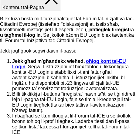
Kontenut tal-Paġna
Biex tuża bosta mill-funzjonalitajiet tal-Forum tal-Inizjattiva taċ-
Ċittadini Ewropej (tissieħeb f’diskussjonijiet, issib sħab,
tissottometti mistoqsijiet lill-esperti, eċċ.),
jeħtieġlek tirreġistra
u tagħmel il-log in
. Se jkollok bżonn EU Login biex tawtentika
fil-Forum tal-Inizjattiva taċ-Ċittadini Ewropej.
Jekk jogħġbok segwi dawn il-passi:
Jekk għad m’għandekx wieħed,
oħloq kont tal-EU
Login
.
Segwi l-istruzzjonijiet biex toħloq u tikkonfigura
kont tal-EU Login u stabbilixxi t-tieni fattur għal
awtentikazzjoni b’saħħitha.
L-istruzzjonijiet inkitbu bl-
Ingliż u hu disponibbli bit-23 lingwa uffiċjali tal-UE
permezz ta’ servizz tat-traduzzjoni awtomatizzata.
Billi tikklikkja l-buttuna “irreġistra” hawn taħt, se tiġi ridirett
lejn il-paġna tal-EU Login, fejn se timla l-kredenzjali tal-
EU Login tiegħek (ftakar biex tattiva l-awtentikazzjoni
b’żewġ fatturi).
Imbagħad se tkun illoggjat fil-Forum tal-IĊE u se jkollok
bżonn toħloq il-profil tiegħek. Ladarba tlesti dan il-pass,
se tkun tista’ taċċessa l-funzjonijiet kollha tal-Forum tal-
IĊE.