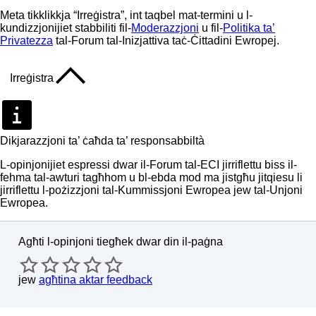
Meta tikklikkja “Irreġistra”, int taqbel mat-termini u l-
kundizzjonijiet stabbiliti fil-
Moderazzjoni
u fil-
Politika ta’
Privatezza
tal-Forum tal-Inizjattiva taċ-Ċittadini Ewropej.
Irreġistra
Dikjarazzjoni ta’ ċaħda ta’ responsabbiltà
L-opinjonijiet espressi dwar il-Forum tal-ECI jirriflettu biss il-
fehma tal-awturi tagħhom u bl-ebda mod ma jistgħu jitqiesu li
jirriflettu l-pożizzjoni tal-Kummissjoni Ewropea jew tal-Unjoni
Ewropea.
Agħti l-opinjoni tiegħek dwar din il-paġna
jew
agħtina aktar feedback