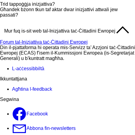
Trid tappoġġja inizjattiva?
Għandek bżonn tkun taf aktar dwar inizjattivi attwali jew
passati?
Mur fuq is-sit web tal-Inizjattiva taċ-Ċittadini Ewropej
Forum tal-Inizjattiva taċ-Ċittadini Ewropej
Din il-pjattaforma hi operata mis-Servizz ta’ Azzjoni taċ-Ċittadini
Ewropej (ECAS) f’isem il-Kummissjoni Ewropea (is-Segretarjat
Ġenerali) u b'kuntratt magħha.
L-aċċessibbiltà
Ikkuntattjana
Agħtina l-feedback
Segwina
Facebook
Abbona fin-newsletters