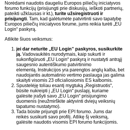
Norėdami naudotis daugeliu Europos piliečių iniciatyvos
forumo funkcijų (prisijungti prie diskusijų, ieškoti partnerių,
pateikti užklausas ir kt.),
turite užsiregistruoti ir
prisijungti
. Tam, kad galėtumėte patvirtinti savo tapatybę
Europos piliečių iniciatyvos forume, jums reikia turėti „EU
Login“ paskyrą.
Atlikite šiuos veiksmus:
jei dar neturite
„EU Login“ paskyros, susikurkite
ją
.
Vadovaukitės nurodymais, kaip sukurti ir
sukonfigūruoti „EU Login“ paskyrą ir nustatyti antrąjį
saugesnio autentiškumo patvirtinimo
elementą.
Instrukcijos yra parengtos anglų kalba, bet
naudojantis automatinio vertimo paslauga jas galima
skaityti visomis 23 oficialiosiomis ES kalbomis.
Spustelėję toliau esantį mygtuką „Registruotis“,
būsite nukreipti į „EU Login“ puslapį, kuriame
galėsite įrašyti savo „EU Login“ prisijungimo
duomenis (neužmirškite aktyvinti dviejų veiksnių
tapatumo nustatymo).
Tada būsite prijungti prie EPI forumo. Jums dar
reikės susikurti savo profilį. Atlikę šį veiksmą,
galėsite naudotis visomis EPI forumo funkcijomis.