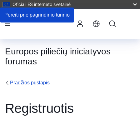
Oficiali ES interneto svetainė
Pereiti prie pagrindinio turinio
Paieška
Meniu
Europos piliečių iniciatyvos
forumas
Pradžios puslapis
Registruotis