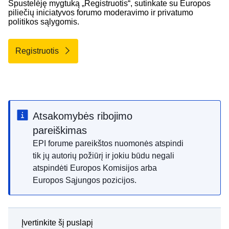
Spustelėję mygtuką „Registruotis“, sutinkate su Europos
piliečių iniciatyvos forumo
moderavimo
ir
privatumo
politikos
sąlygomis.
Registruotis
Atsakomybės ribojimo
pareiškimas
EPI forume pareikštos nuomonės atspindi
tik jų autorių požiūrį ir jokiu būdu negali
atspindėti Europos Komisijos arba
Europos Sąjungos pozicijos.
Įvertinkite šį puslapį