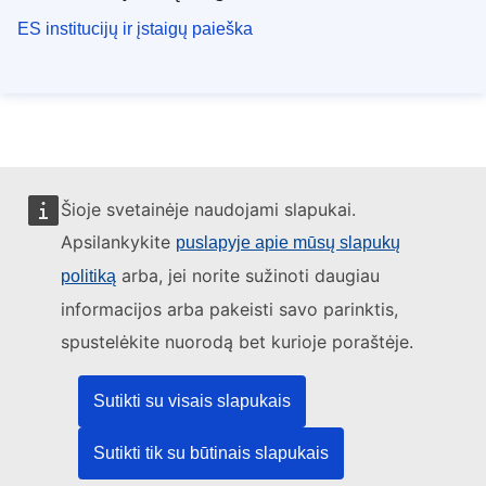
ES institucijų ir įstaigų paieška
Šioje svetainėje naudojami slapukai.
Apsilankykite
puslapyje apie mūsų slapukų
arba, jei norite sužinoti daugiau
politiką
informacijos arba pakeisti savo parinktis,
spustelėkite nuorodą bet kurioje poraštėje.
Sutikti su visais slapukais
Sutikti tik su būtinais slapukais