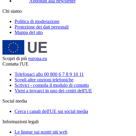
Abbonati alla newsletter
Chi siamo
Politica di moderazione
Protezione dei dati personali
Mappa del sito
Scopri di più
europa.eu
Contatta l'UE
Telefonaci allo 00 800 6 7 8 9 10 11
Scegli altre opzioni telefoniche
Scrivici - compila il modulo di contatto
Vieni a trovarci in uno dei centri dell'UE
Social media
Cerca i canali dell'UE sui social media
Informazioni legali
Le lingue sui nostri siti web