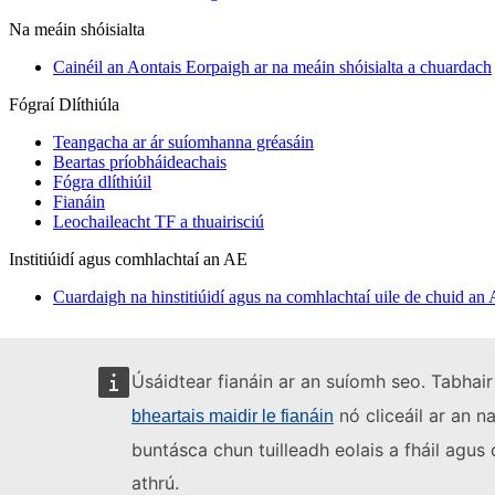
Na meáin shóisialta
Cainéil an Aontais Eorpaigh ar na meáin shóisialta a chuardach
Fógraí Dlíthiúla
Teangacha ar ár suíomhanna gréasáin
Beartas príobháideachais
Fógra dlíthiúil
Fianáin
Leochaileacht TF a thuairisciú
Institiúidí agus comhlachtaí an AE
Cuardaigh na hinstitiúidí agus na comhlachtaí uile de chuid an
Úsáidtear fianáin ar an suíomh seo. Tabhair
nó cliceáil ar an n
bheartais maidir le fianáin
buntásca chun tuilleadh eolais a fháil agu
athrú.