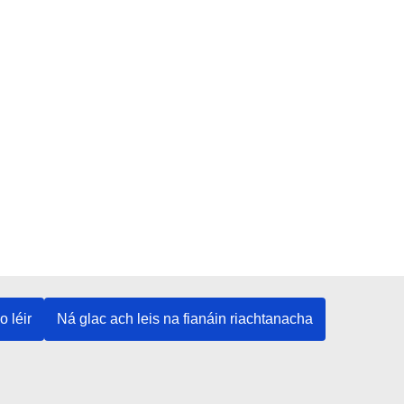
o léir
Ná glac ach leis na fianáin riachtanacha