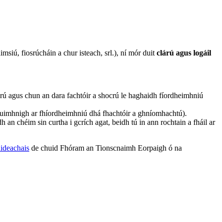
iú, fiosrúcháin a chur isteach, srl.), ní mór duit
clárú agus logáil
ú agus chun an dara fachtóir a shocrú le haghaidh fíordheimhniú
n (cuimhnigh ar fhíordheimhniú dhá fhachtóir a ghníomhachtú).
an chéim sin curtha i gcrích agat, beidh tú in ann rochtain a fháil ar
ideachais
de chuid Fhóram an Tionscnaimh Eorpaigh ó na