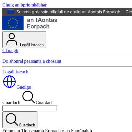
Chuig an bpríomhábhar
Suíomh gréasáin oifigiúil de chuid an Aontais Eorpaigh
Cén
Logáil isteach
Cláraigh
Do shonraí pearsanta a chosaint
Logáil isteach
Gaeilge
Cuardach
Cuardach
Cuardach
Fóram an Tionscnamh Eorpach ó na Saoránaigh