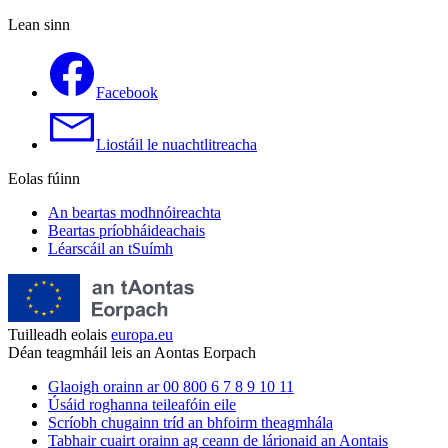
Lean sinn
Facebook
Liostáil le nuachtlitreacha
Eolas fúinn
An beartas modhnóireachta
Beartas príobháideachais
Léarscáil an tSuímh
Tuilleadh eolais
europa.eu
Déan teagmháil leis an Aontas Eorpach
Glaoigh orainn ar 00 800 6 7 8 9 10 11
Úsáid roghanna teileafóin eile
Scríobh chugainn tríd an bhfoirm theagmhála
Tabhair cuairt orainn ag ceann de lárionaid an Aontais