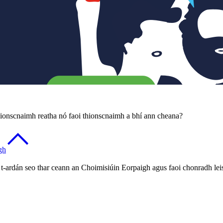
 thionscnaimh reatha nó faoi thionscnaimh a bhí ann cheana?
gh
-ardán seo thar ceann an Choimisiúin Eorpaigh agus faoi chonradh lei