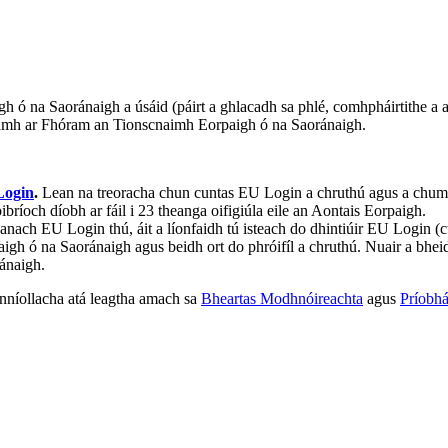
 na Saoránaigh a úsáid (páirt a ghlacadh sa phlé, comhpháirtithe a aims
namh ar Fhóram an Tionscnaimh Eorpaigh ó na Saoránaigh.
Login
.
Lean na treoracha chun cuntas EU Login a chruthú agus a chumr
ibríoch díobh ar fáil i 23 theanga oifigiúla eile an Aontais Eorpaigh.
eathanach EU Login thú, áit a líonfaidh tú isteach do dhintiúir EU Logi
gh ó na Saoránaigh agus beidh ort do phróifíl a chruthú. Nuair a bheidh 
ánaigh.
oinníollacha atá leagtha amach sa
Bheartas Modhnóireachta
agus
Príobhá