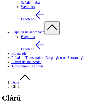
Scéalta ratha
Webinars
Féach na
Eispéiris na saoránach
Blaganna
Féach na
Fóram plé
Pobal an Tionscnaimh Eorpaigh ó na Saoránaigh
Fiafraí de shaineolaí
Tionscnaimh a shíniú
Baile
Clárú
Clárú