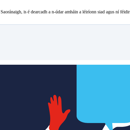
aoránaigh, is é dearcadh a n-údar amháin a léiríonn siad agus ní féidir