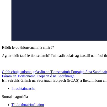
Réidh le do thionscnamh a chlárú?
Ag iarraidh tacú le tionscnamh? Tuilleadh eolais ag teastáil uait faoi
Gabh chuig suíomh gréasáin an Tionscnaimh Eorpaigh ó na Saoránai
Fóram an Tionscnamh Eorpach ó na Saoránaigh
Is í Seirbhís Gnímh na Saoránach Eorpach (ECAS) a fheidhmíonn an t
Inrochtaineacht
Sonraí teagmhála
Tá do thuairimí uainn