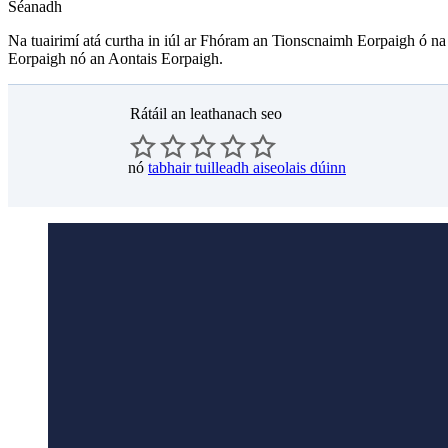
Séanadh
Na tuairimí atá curtha in iúl ar Fhóram an Tionscnaimh Eorpaigh ó na S
Eorpaigh nó an Aontais Eorpaigh.
Rátáil an leathanach seo
nó
tabhair tuilleadh aiseolais dúinn