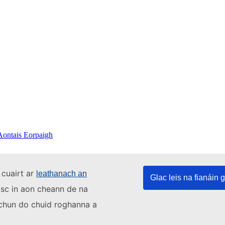
 Aontais Eorpaigh
 cuairt ar
leathanach an
Glac leis na fianáin g
asc in aon cheann de na
s chun do chuid roghanna a