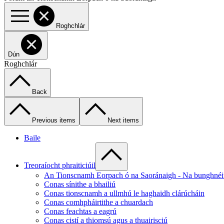
Roghchlár
Dún
Roghchlár
Back
Previous items
Next items
Baile
Treoraíocht phraiticiúil
An Tionscnamh Eorpach ó na Saoránaigh - Na bunghnéi
Conas sínithe a bhailiú
Conas tionscnamh a ullmhú le haghaidh clárúcháin
Conas comhpháirtithe a chuardach
Conas feachtas a eagrú
Conas cistí a thiomsú agus a thuairisciú