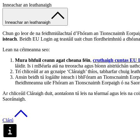
Inneachar an leathanaigh
Inneachar an leathanaigh
Chun go leor de na feidhmiúlachtaí d’Fhóram an Tionscnaimh Eorpaigh ó
isteach
. Beidh EU Login ag teastáil uait chun fíordheimhniú a dhéa
Lean na céimeanna seo:
Mura bhfuil ceann agat cheana féin
,
cruthaigh cuntas EU 
láidir.
Is i mBéarla atá na treoracha agus bíonn aistriúchán uatho
Trí chliceáil ar an gcnaipe ‘Cláraigh’ thíos, tabharfar chuig l
Ansin beidh tú logáilte isteach i bhFóram an Tionscnaimh Eorpai
fheidhmeanna uile Fhóram an Tionscnaimh Eorpaigh ó na Saor
Ar chliceáil Cláraigh duit, aontaíonn tú leis na téarmaí agus leis na c
Saoránaigh.
Clárú