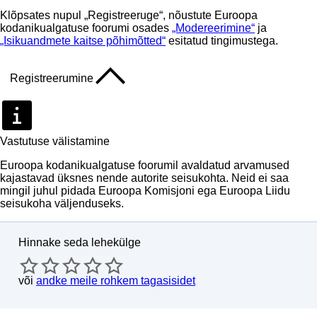
Klõpsates nupul „Registreeruge“, nõustute Euroopa
kodanikualgatuse foorumi osades
„Modereerimine“
ja
„Isikuandmete kaitse põhimõtted“
esitatud tingimustega.
Registreerumine
Vastutuse välistamine
Euroopa kodanikualgatuse foorumil avaldatud arvamused
kajastavad üksnes nende autorite seisukohta. Neid ei saa
mingil juhul pidada Euroopa Komisjoni ega Euroopa Liidu
seisukoha väljenduseks.
Hinnake seda lehekülge
või
andke meile rohkem tagasisidet