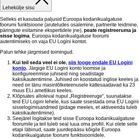
Lehekülje sisu
Selleks et kasutada paljusid Euroopa kodanikualgatuse
foorumi funktsioone (aruteludes osalemine, partnerite leidmine,
päringute esitamine ekspertidele jne),
peate registreeruma ja
sisse logima
. Euroopa kodanikualgatuse foorumi
autentimiseks on vaja EU Logini kontot.
Palun tehke järgmised toimingud.
Kui teil seda veel ei ole,
siis looge endale EU Logini
konto
.
Järgige EU Logini konto loomise ja
konfigureerimise juhiseid ning seadistage
kaksikautentimine.
Juhised on koostatud inglise keeles ja
need on tänu masintõlketeenusele kättesaadavad ka 23
muus ELi ametlikus keeles.
Klõpsates alloleval nupul „Registreeruge“, suunatakse
teid EU Logini lehele, kus saate sisestada oma EU Logini
sisselogimisandmed (pidage meeles, et aktiveerida tuleb
kaksikautentimine).
Seejärel logitakse teid sisse Euroopa kodanikualgatuse
foorumile ja teil tuleb seal luua oma profiil. Kui olete selle
etapi läbinud, saate juurdepääsu kõigile Euroopa
kodanikualgatuse foorumi funktsioonidele.