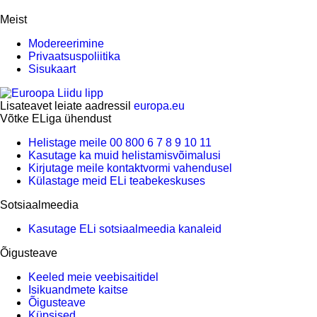
Meist
Modereerimine
Privaatsuspoliitika
Sisukaart
Lisateavet leiate aadressil
europa.eu
Võtke ELiga ühendust
Helistage meile 00 800 6 7 8 9 10 11
Kasutage ka muid helistamisvõimalusi
Kirjutage meile kontaktvormi vahendusel
Külastage meid ELi teabekeskuses
Sotsiaalmeedia
Kasutage ELi sotsiaalmeedia kanaleid
Õigusteave
Keeled meie veebisaitidel
Isikuandmete kaitse
Õigusteave
Küpsised