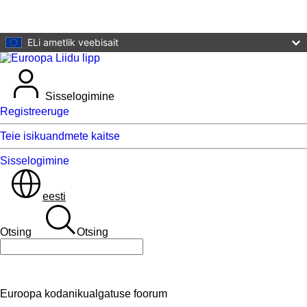
Põhisisu juurde
ELi ametlik veebisait
Sisselogimine
Registreeruge
Teie isikuandmete kaitse
Sisselogimine
eesti
Otsing
Otsing
Otsing
Euroopa kodanikualgatuse foorum