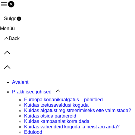
Menüü
Sulge
Menüü
Back
Previous items
Next items
Avaleht
Praktilised juhised
Euroopa kodanikualgatus – põhitõed
Kuidas toetusavaldusi koguda
Kuidas algatust registreerimiseks ette valmistada?
Kuidas otsida partnereid
Kuidas kampaaniat korraldada
Kuidas vahendeid koguda ja neist aru anda?
Edulood