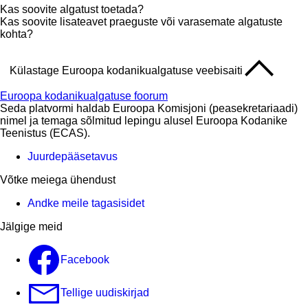
Kas soovite algatust toetada?
Kas soovite lisateavet praeguste või varasemate algatuste
kohta?
Külastage Euroopa kodanikualgatuse veebisaiti
Euroopa kodanikualgatuse foorum
Seda platvormi haldab Euroopa Komisjoni (peasekretariaadi)
nimel ja temaga sõlmitud lepingu alusel Euroopa Kodanike
Teenistus (ECAS).
Juurdepääsetavus
Võtke meiega ühendust
Andke meile tagasisidet
Jälgige meid
Facebook
Tellige uudiskirjad