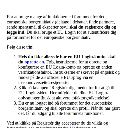
For at bruge mange af funktionerne i forummet for det
europæiske borgerinitiativ (deltage i debatter, finde partnere,
sende spørgsmål til eksperter osv.)
skal du registrere dig og
logge ind
. Du skal bruge et EU Login for at autentificere dig
på forummet for det europæiske borgerinitiativ.
Følg disse trin:
Hvis du ikke allerede har en EU Login-konto, skal
du
oprette en
.
Følg instrukserne for at oprette og
konfigurere en EU Login-konto og oprette en anden
verifikationsfaktor.
Instrukserne er skrevet på engelsk og
findes på de 23 officielle EU-sprog via en
maskinoversættelsestjeneste.
Klik på knappen "Registrér dig" nedenfor for at gå til
EU Login-siden. Her udfylder du dine EU Login-
oplysninger (husk at aktivere tofaktorgodkendelse).
Du er nu logget ind på forummet for det europæiske
borgerinitiativ og skal oprette din profil. Når du har gjort
det, får du adgang til alle forummets funktioner.
Ved at klikke på Registrér dig accepterer du de vilkår og